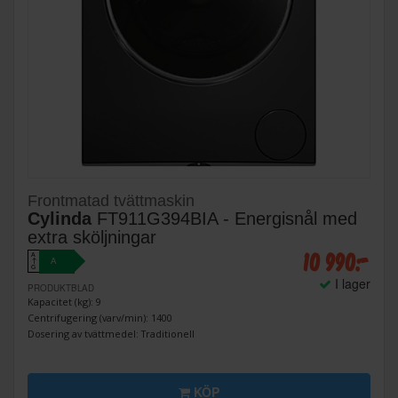
Frontmatad tvättmaskin
Cylinda
FT911G394BIA - Energisnål med
extra sköljningar
10 990:-
A
A
↑
G
I lager
PRODUKTBLAD
Kapacitet (kg): 9
Centrifugering (varv/min): 1400
Dosering av tvättmedel: Traditionell
KÖP