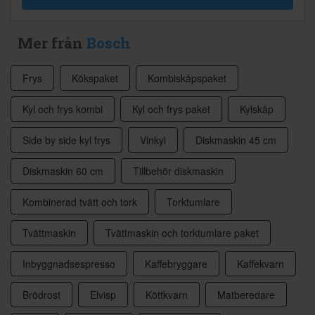
Mer från
Bosch
Frys
Kökspaket
Kombiskåpspaket
Kyl och frys kombi
Kyl och frys paket
Kylskåp
Side by side kyl frys
Vinkyl
Diskmaskin 45 cm
Diskmaskin 60 cm
Tillbehör diskmaskin
Kombinerad tvätt och tork
Torktumlare
Tvättmaskin
Tvättmaskin och torktumlare paket
Inbyggnadsespresso
Kaffebryggare
Kaffekvarn
Brödrost
Elvisp
Köttkvarn
Matberedare