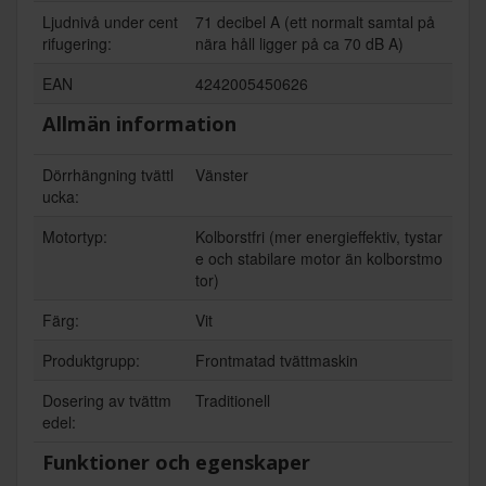
Ljudnivå under cent
71 decibel A (ett normalt samtal på
rifugering:
nära håll ligger på ca 70 dB A)
EAN
4242005450626
Allmän information
Dörrhängning tvättl
Vänster
ucka:
Motortyp:
Kolborstfri (mer energieffektiv, tystar
e och stabilare motor än kolborstmo
tor)
Färg:
Vit
Produktgrupp:
Frontmatad tvättmaskin
Dosering av tvättm
Traditionell
edel:
Funktioner och egenskaper