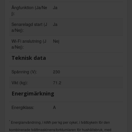
Ångfunktion (Ja/Ne
Ja
j):
Senarelagd start (J
Ja
a/Nej):
Wi-Fi anslutning (J
Nej
a/Nej):
Teknisk data
Spänning (V):
230
Vikt (kg):
71.2
Energimärkning
Energiklass:
A
*
Energianvändning, i kWh per kg per cykel, i tvättcykeln för den
kombinerade tvättmaskinens/torktumlaren för hushållsbruk, med