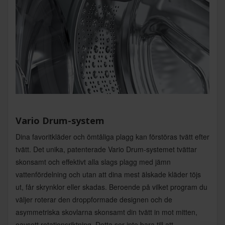
Vario Drum-system
Dina favoritkläder och ömtåliga plagg kan förstöras tvätt efter
tvätt. Det unika, patenterade Vario Drum-systemet tvättar
skonsamt och effektivt alla slags plagg med jämn
vattenfördelning och utan att dina mest älskade kläder töjs
ut, får skrynklor eller skadas. Beroende på vilket program du
väljer roterar den droppformade designen och de
asymmetriska skovlarna skonsamt din tvätt in mot mitten,
oavsett rotationsriktning. Detta ser inte bara till att