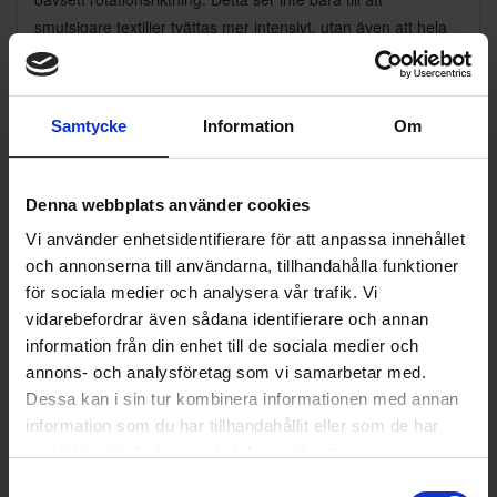
smutsigare textilier tvättas mer intensivt, utan även att hela
tvätten tvättas snabbare och mer noggrant.
Samtycke
Information
Om
Tillbehör
Denna webbplats använder cookies
Vi använder enhetsidentifierare för att anpassa innehållet
och annonserna till användarna, tillhandahålla funktioner
för sociala medier och analysera vår trafik. Vi
vidarebefordrar även sådana identifierare och annan
information från din enhet till de sociala medier och
annons- och analysföretag som vi samarbetar med.
Dessa kan i sin tur kombinera informationen med annan
Haneström
Electrolux
Tvättsockel 30cm
information som du har tillhandahållit eller som de har
Antivibrationsfötter
4-pack
samlat in när du har använt deras tjänster.
1 490:-
249:-
Samtyckesval