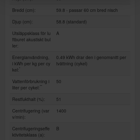
Bredd (cm):
59.8 - passar 60 cm bred nisch
Djup (cm):
58.8 (standard)
Utsläppsklass för lu
A
ftburet akustiskt bul
ler:
Energianvändning,
0.49 kWh drar den i genomsnitt per
i kWh per kg per cy
tvättning (cykel)
*
kel:
Vattenförbrukning i
50
**
liter per cykel:
Restfukthalt (%):
51
Centrifugering (var
1400
v/min):
Centrifugeringseffe
B
ktivitetsklass (a):