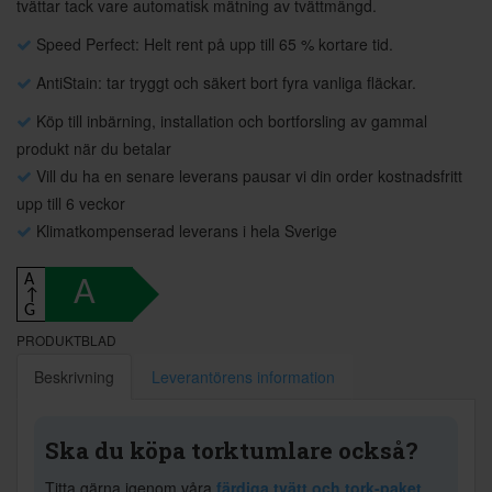
tvättar tack vare automatisk mätning av tvättmängd.
Speed Perfect: Helt rent på upp till 65 % kortare tid.
AntiStain: tar tryggt och säkert bort fyra vanliga fläckar.
Köp till inbärning, installation och bortforsling av gammal
produkt när du betalar
Vill du ha en senare leverans pausar vi din order kostnadsfritt
upp till 6 veckor
Klimatkompenserad leverans i hela Sverige
A
A
↑
G
PRODUKTBLAD
Beskrivning
Leverantörens information
Ska du köpa torktumlare också?
Titta gärna igenom våra
färdiga tvätt och tork-paket