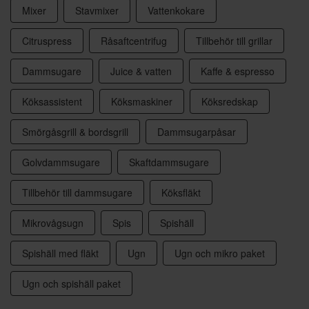
Mixer
Stavmixer
Vattenkokare
Citruspress
Råsaftcentrifug
Tillbehör till grillar
Dammsugare
Juice & vatten
Kaffe & espresso
Köksassistent
Köksmaskiner
Köksredskap
Smörgåsgrill & bordsgrill
Dammsugarpåsar
Golvdammsugare
Skaftdammsugare
Tillbehör till dammsugare
Köksfläkt
Mikrovågsugn
Spis
Spishäll
Spishäll med fläkt
Ugn
Ugn och mikro paket
Ugn och spishäll paket