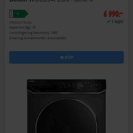
6 990:-
A
A
↑
G
I lager
PRODUKTBLAD
Kapacitet (kg): 10
Centrifugering (varv/min): 1400
Dosering av tvättmedel: Automatiskt
KÖP