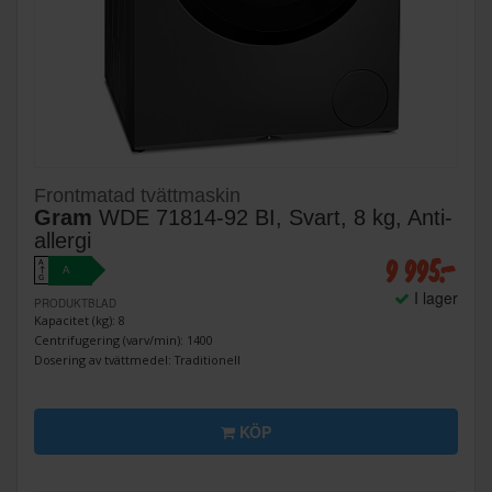
Frontmatad tvättmaskin
Gram
WDE 71814-92 BI, Svart, 8 kg, Anti-
allergi
9 995:-
A
A
↑
G
I lager
PRODUKTBLAD
Kapacitet (kg): 8
Centrifugering (varv/min): 1400
Dosering av tvättmedel: Traditionell
KÖP