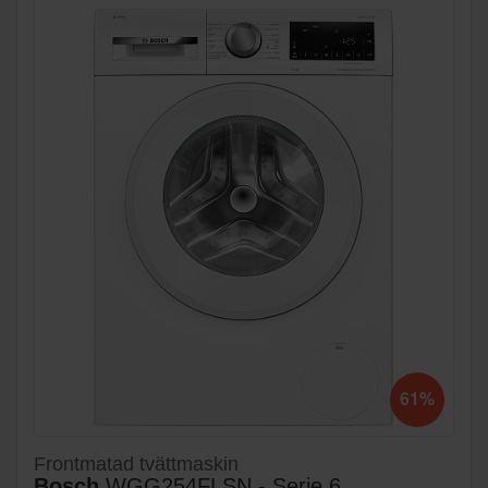
61%
Frontmatad tvättmaskin
Bosch
WGG254FLSN - Serie 6