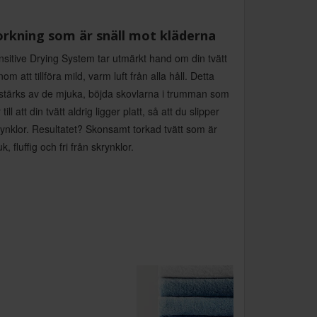
rkning som är snäll mot kläderna
sitive Drying System tar utmärkt hand om din tvätt
om att tillföra mild, varm luft från alla håll. Detta
rstärks av de mjuka, böjda skovlarna i trumman som
 till att din tvätt aldrig ligger platt, så att du slipper
ynklor. Resultatet? Skonsamt torkad tvätt som är
k, fluffig och fri från skrynklor.