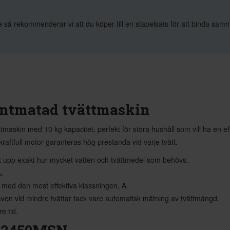
 så rekommenderar vi att du köper till en stapelsats för att binda samm
ntmatad tvättmaskin
tmaskin med 10 kg kapacitet, perfekt för stora hushåll som vill ha en 
aftfull motor garanteras hög prestanda vid varje tvätt.
t upp exakt hur mycket vatten och tvättmedel som behövs.
%.
 med den mest effektiva klassningen, A.
även vid mindre tvättar tack vare automatisk mätning av tvättmängd.
e tid.