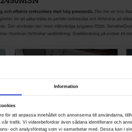
G2450MSN
ig och effektiv torktumlare med hög prestanda.
Den har en Iron Assi
eten för att säkerställa en perfekt torkresultat och förhindrar att kläd
nde. Den använder den mest miljövänliga kylgasen R290. SensitiveDryin
arna i trumman förhindrar veckbildning. Snabbtorkning på endast 40 minu
Information
cookies
e för att anpassa innehållet och annonserna till användarna, tillh
vår trafik. Vi vidarebefordrar även sådana identifierare och anna
nnons- och analysföretag som vi samarbetar med. Dessa kan i sin