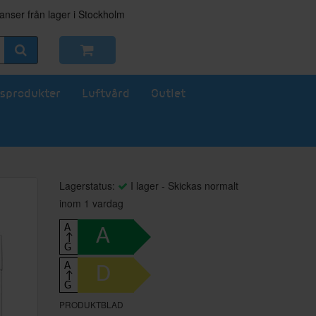
nser från lager i Stockholm
sprodukter
Luftvård
Outlet
Lagerstatus:
I lager - Skickas normalt
inom 1 vardag
A
A
↑
G
A
D
↑
G
PRODUKTBLAD