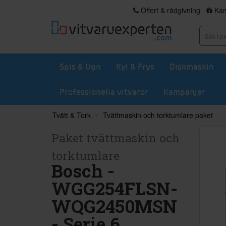
Offert & rådgivning
Kam
Spis & Ugn
Kyl & Frys
Diskmaskin
Professionella vitvaror
Kampanjer
Tvätt & Tork
Tvättmaskin och torktumlare paket
Paket tvättmaskin och
torktumlare
Bosch -
WGG254FLSN-
WQG2450MSN
- Serie 6