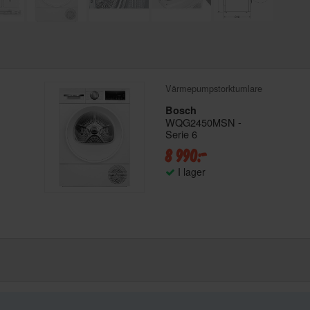
Värmepumpstorktumlare
Bosch
WQG2450MSN -
Serie 6
8 990:-
I lager