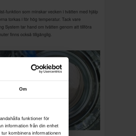
st-funktion som minskar vecken i tvätten med hjälp
erna torkas i för hög temperatur. Tack vare
g System tar hand om tvätten genom att tillföra
ter finns också tillgänglig.
Om
andahålla funktioner för
n information från din enhet
 tur kombinera informationen