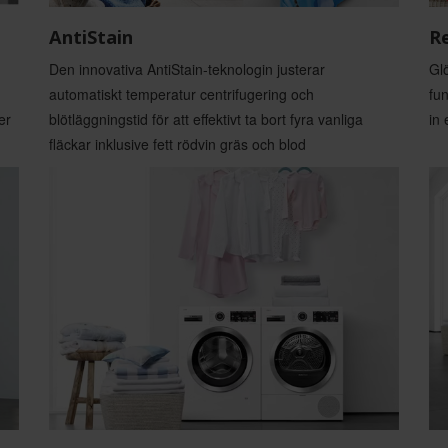
AntiStain
R
Den innovativa AntiStain-teknologin justerar
Gl
d
automatiskt temperatur centrifugering och
fu
er
blötläggningstid för att effektivt ta bort fyra vanliga
in 
fläckar inklusive fett rödvin gräs och blod