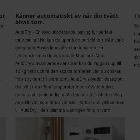
or
Känner automatiskt av när din tvätt
To
blivit torr.
or
Sen
AutoDry - En revolutionerande lösning för perfekt
gen
torkresultat! Nu kan du uppnå en perfekt torr tvätt varje
fö
gång med Bosch innovativa torktumlare eller
ser
tvättmaskin med integrerad torktumlare. Med
skr
AutoDry's avancerade sensorer kan du lägga i upp till
mju
10 kg tvätt och få den exakta torrhetsnivån du önskar,
från stryktorrt till extra torrt. AutoDry skyddar dessutom
n
din tvätt från höga temperaturer och övertorkning,
genom att kontinuerligt mäta temperatur och fukt. Säg
adjö till tvätt som är för våt eller för torr och välkommen
till AutoDry - den ultimata lösningen för din tvätt!