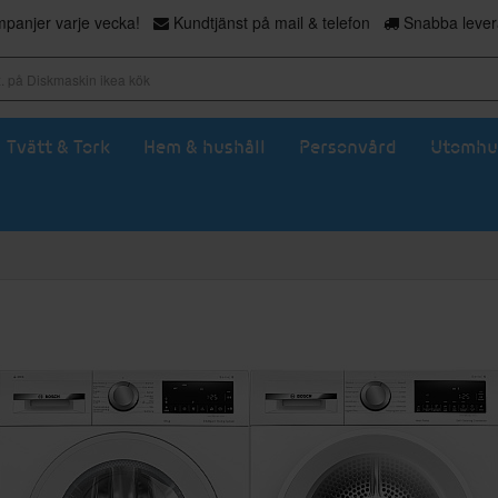
panjer varje vecka!
Kundtjänst på mail & telefon
Snabba levera
Tvätt & Tork
Hem & hushåll
Personvård
Utomhu