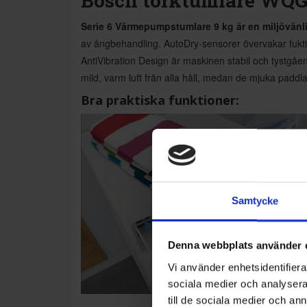
Bosch torktumlare WQ
Serie 6 Värmepumpstumlare 9 kg är en miljövänl
av ångbehandling. AutoDry-sensorer övervakar fuktigh
AntiVibration Design är maskinen stabil och tystgåe
mild, varm luft från alla håll, medan de mjuka paddl
Bra praktiska funktioner:
Samtycke
Denna webbplats använder 
Vi använder enhetsidentifierar
sociala medier och analysera 
till de sociala medier och a