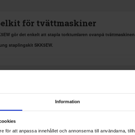
lkit för tvättmaskiner
EW gör det enkelt att stapla torktumlaren ovanpå tvättmaskinen
ung staplingskit SKK5EW.
Information
Vit
cookies
Tillbehör
e för att anpassa innehållet och annonserna till användarna, tillh