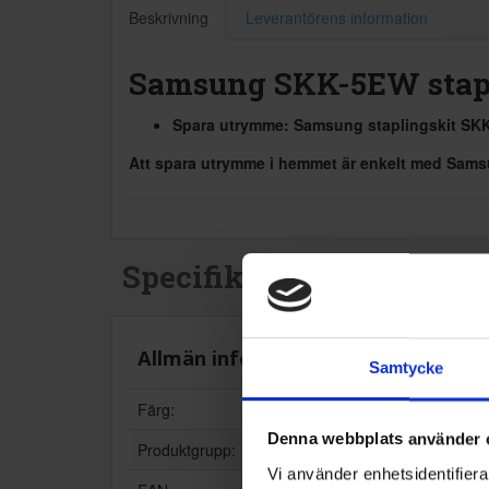
Beskrivning
Leverantörens information
Samsung SKK-5EW stape
Spara utrymme: Samsung staplingskit SKK5
Att spara utrymme i hemmet är enkelt med Sams
Specifikationer
Allmän information
Samtycke
Färg:
Denna webbplats använder 
Produktgrupp:
Vi använder enhetsidentifierar