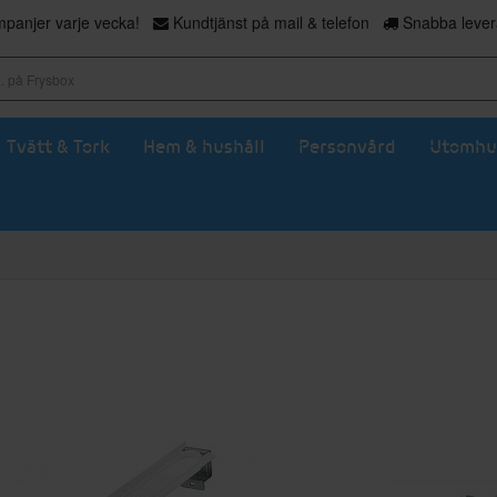
panjer varje vecka!
Kundtjänst på mail & telefon
Snabba levera
Tvätt & Tork
Hem & hushåll
Personvård
Utomhu