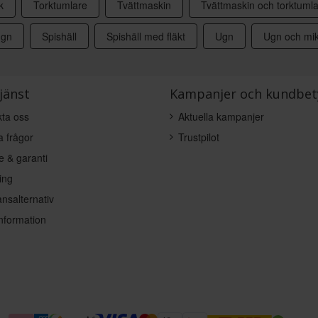
k
Torktumlare
Tvättmaskin
Tvättmaskin och torktuml
ugn
Spishäll
Spishäll med fläkt
Ugn
Ugn och mik
jänst
Kampanjer och kundbet
ta oss
Aktuella kampanjer
a frågor
Trustpilot
e & garanti
ing
nsalternativ
nformation