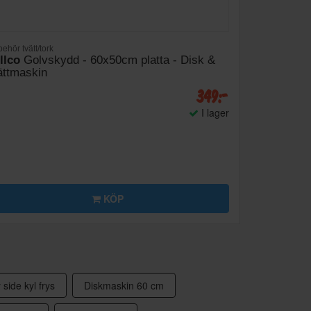
behör tvätt/tork
llco
Golvskydd - 60x50cm platta - Disk &
ättmaskin
349:-
I lager
KÖP
 side kyl frys
Diskmaskin 60 cm