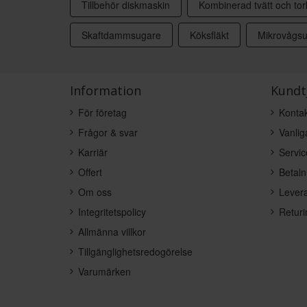
Tillbehör diskmaskin
Kombinerad tvätt och tor
Skaftdammsugare
Köksfläkt
Mikrovågs
Information
Kundt
För företag
Kontak
Frågor & svar
Vanlig
Karriär
Servic
Offert
Betaln
Om oss
Levera
Integritetspolicy
Returi
Allmänna villkor
Tillgänglighetsredogörelse
Varumärken