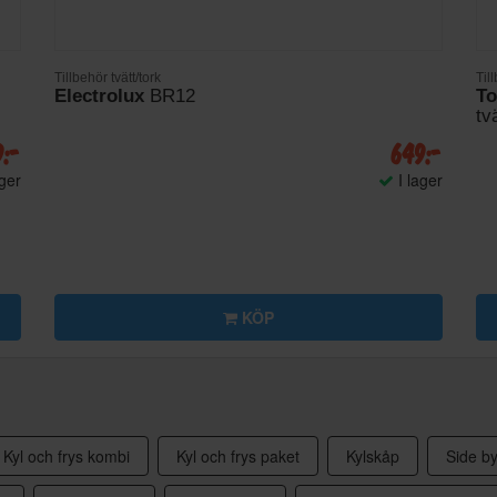
Tillbehör tvätt/tork
Till
Electrolux
BR12
To
tv
9:-
649:-
ager
I lager
KÖP
Kyl och frys kombi
Kyl och frys paket
Kylskåp
Side by