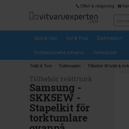
Offert & rådgivning
Kam
Spis & Ugn
Kyl & Frys
Diskmaskin
Professionella vitvaror
Kampanjer
Tvätt & Tork
Tvättmaskin
Tillbehör till tvätt & tork
Tillbehör tvätt/tork
Samsung -
SKK5EW -
Stapelkit för
torktumlare
ovanpå