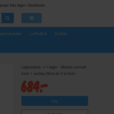
nser från lager i Stockholm
sprodukter
Luftvård
Outlet
Lagerstatus:
I lager - Skickas normalt
inom 1 vardag
(färre än 5 st kvar)
684:-
Köp