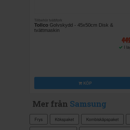
Tillbehör tvätt/tork
Tollco
Golvskydd - 45x50cm Disk &
tvättmaskin
44
I l
KÖP
Mer från
Samsung
Frys
Kökspaket
Kombiskåpspaket