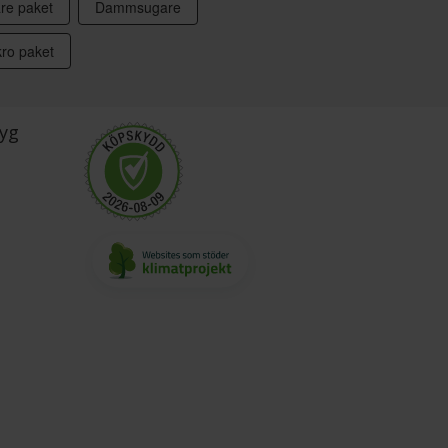
are paket
Dammsugare
ro paket
yg