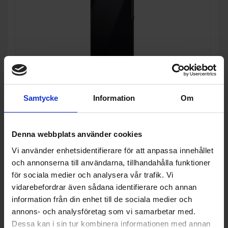
20%
Samtycke
Information
Om
Frysskåp
Samsung
RZ32C76CE22/EF
Denna webbplats använder cookies
13 596:-
A
Vi använder enhetsidentifierare för att anpassa innehållet
E
↑
G
16 990:-
och annonserna till användarna, tillhandahålla funktioner
PRODUKTBLAD
I lager
Färg: Svart
för sociala medier och analysera vår trafik. Vi
Höjd (cm): 186
vidarebefordrar även sådana identifierare och annan
Bredd (cm): 59.5
information från din enhet till de sociala medier och
annons- och analysföretag som vi samarbetar med.
KÖP
Dessa kan i sin tur kombinera informationen med annan