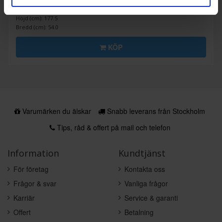
PRODUKTBLAD
Färg: Integrerad
Höjd (cm): 177.5
Bredd (cm): 54.0
KÖP
Varumärken du älskar
Snabb leverans från Stockholm
Tips, råd & offert på mail och telefon
Information
Kundtjänst
För företag
Kontakta oss
Frågor & svar
Vanliga frågor
Karriär
Service & garanti
Offert
Betalning