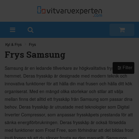
Kyl & Frys
Frys
Frys Samsung
Filter
Samsung är en ledande tillverkare av högkvalitativa frysskåp för
hemmet. Deras frysskåp är designade med modern teknik och
innovativa funktioner för att hålla din mat frusen och hålla ditt kök
organiserat. Med en mängd olika storlekar och stilar att välja
mellan finns det alltid ett frysskåp från Samsung som passar dina
behov. Deras frysskåp är utrustade med teknologier som Digital
Inverter Compressor, som anpassar frysskåpets prestanda för att
sänka energiförbrukningen. Deras frysskåp är också försedda
med funktioner som Frost Free, som förhindrar att det bildas frost
inuti frysen så att du slipper frosta av den manuellt. Samsungs