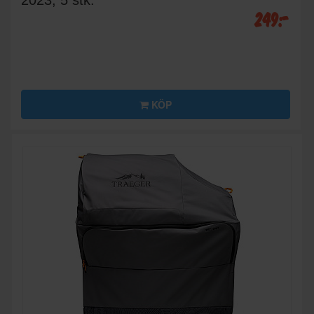
2023, 5 stk.
249:-
KÖP