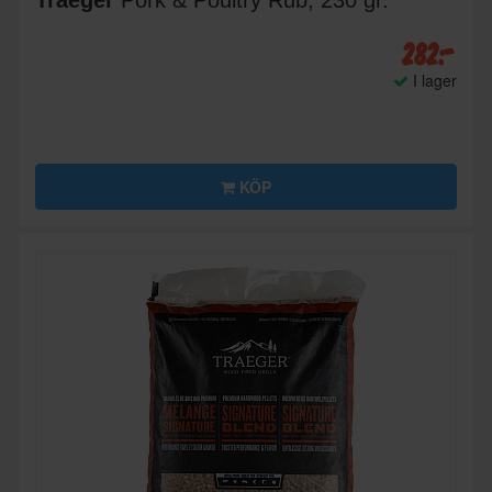
Traeger
Pork & Poultry Rub, 230 gr.
282:-
I lager
KÖP