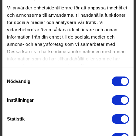
Vi använder enhetsidentifierare för att anpassa innehållet
Tillbehör pelletsgrill
och annonserna till användarna, tillhandahålla funktioner
Traeger
Överdrag Timberline L
för sociala medier och analysera vår trafik. Vi
2 290:-
vidarebefordrar även sådana identifierare och annan
information från din enhet till de sociala medier och
I lager
annons- och analysföretag som vi samarbetar med.
Dessa kan i sin tur kombinera informationen med annan
information som du har tillhandahållit eller som de har
samlat in när du har använt deras tjänster.
KÖP
Samtyckesval
Nödvändig
Inställningar
Statistik