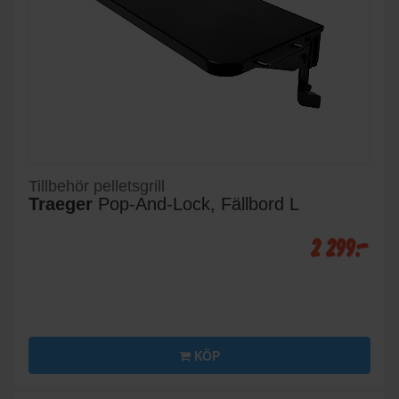
Tillbehör pelletsgrill
Traeger
Pop-And-Lock, Fällbord L
2 299:-
KÖP