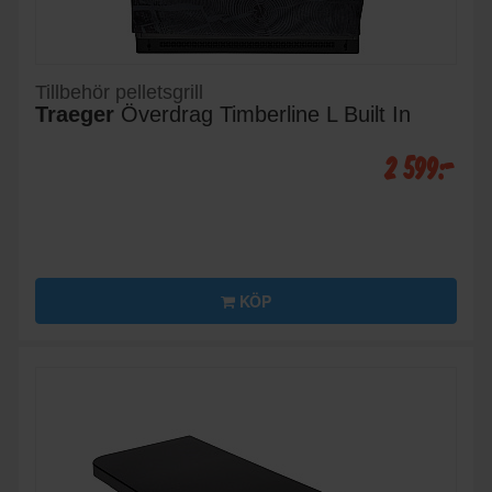
Tillbehör pelletsgrill
Traeger
Överdrag Timberline L Built In
2 599:-
KÖP