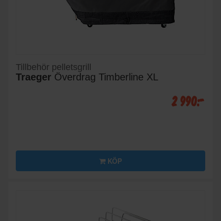
Tillbehör pelletsgrill
Traeger
Överdrag Timberline XL
2 990:-
KÖP