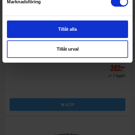
Marknadsföring
Tillåt alla
Tillbehör pelletsgrill
Tillåt urval
Traeger
Chicken Rub, 230 gr
282:-
I lager
KÖP