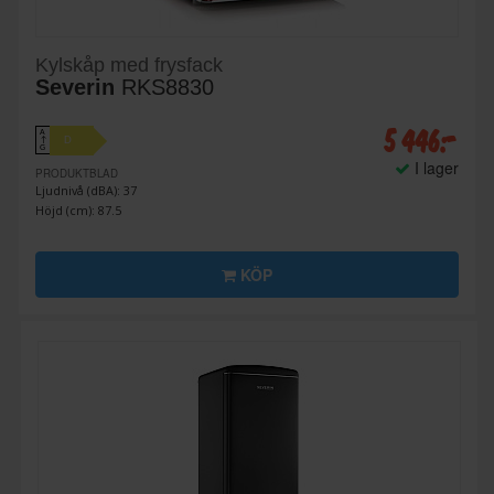
Kylskåp med frysfack
Severin
RKS8830
5 446:-
A
D
↑
G
I lager
PRODUKTBLAD
Ljudnivå (dBA): 37
Höjd (cm): 87.5
KÖP