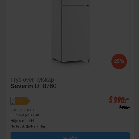
25%
Frys över kylskåp
Severin
DT8760
5 990:-
A
E
↑
G
7 990:-
PRODUKTBLAD
Ljudnivå (dBA): 40
Höjd (cm): 144
No Frost: (Ja/Nej): Nej
KÖP