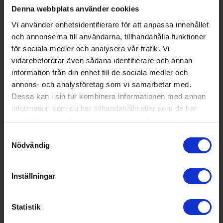
Denna webbplats använder cookies
Vi använder enhetsidentifierare för att anpassa innehållet
och annonserna till användarna, tillhandahålla funktioner
för sociala medier och analysera vår trafik. Vi
vidarebefordrar även sådana identifierare och annan
information från din enhet till de sociala medier och
annons- och analysföretag som vi samarbetar med.
Dessa kan i sin tur kombinera informationen med annan
information som du har tillhandahållit eller som de har
samlat in när du har använt deras tjänster.
Samtyckesval
Nödvändig
Kylskåp med frysfack
Severin
RKS8833
Inställningar
6 195:-
A
D
↑
G
Statistik
I lager
PRODUKTBLAD
Ljudnivå (dBA): 37