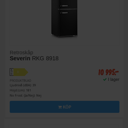
Retroskåp
Severin
RKG 8918
10 995:-
A
D
↑
G
I lager
PRODUKTBLAD
Ljudnivå (dBA): 39
Höjd (cm): 181
No Frost: (Ja/Nej): Nej
KÖP