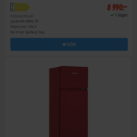
8 990:-
A
D
↑
G
I lager
PRODUKTBLAD
Ljudnivå (dBA): 39
Höjd (cm): 166.5
No Frost: (Ja/Nej): Nej
KÖP