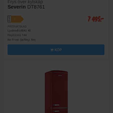
Frys över kylskåp
Severin
DT8761
7 495:-
A
E
↑
G
PRODUKTBLAD
Ljudnivå (dBA): 40
Höjd (cm): 144
No Frost: (Ja/Nej): Nej
KÖP