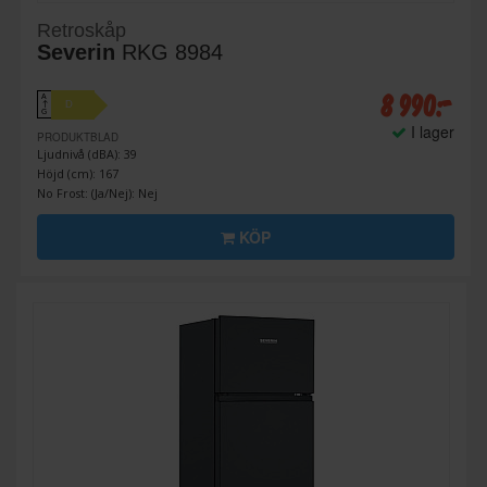
Retroskåp
Severin
RKG 8984
8 990:-
A
D
↑
G
I lager
PRODUKTBLAD
Ljudnivå (dBA): 39
Höjd (cm): 167
No Frost: (Ja/Nej): Nej
KÖP