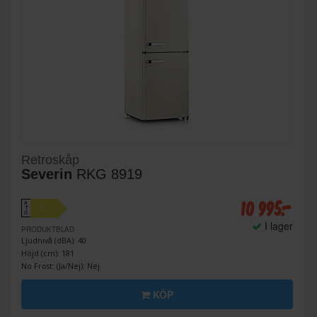
Retroskåp
Severin
RKG 8919
10 995:-
A
D
↑
G
I lager
PRODUKTBLAD
Ljudnivå (dBA): 40
Höjd (cm): 181
No Frost: (Ja/Nej): Nej
KÖP