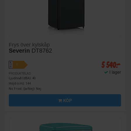
Frys över kylskåp
Severin
DT8762
5 540:-
A
E
↑
G
I lager
PRODUKTBLAD
Ljudnivå (dBA): 40
Höjd (cm): 144
No Frost: (Ja/Nej): Nej
KÖP