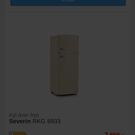
Kyl över frys
Severin
RKG 8933
A