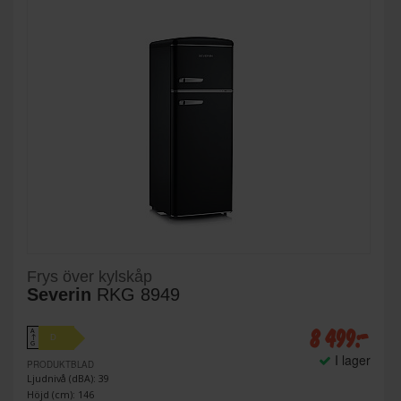
Frys över kylskåp
Severin
RKG 8949
8 499:-
A
D
↑
G
I lager
PRODUKTBLAD
Ljudnivå (dBA): 39
Höjd (cm): 146