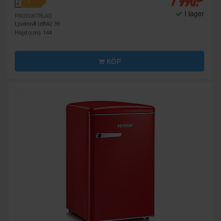
7 990:-
E
↑
G
I lager
PRODUKTBLAD
Ljudnivå (dBA): 39
Höjd (cm): 144
KÖP