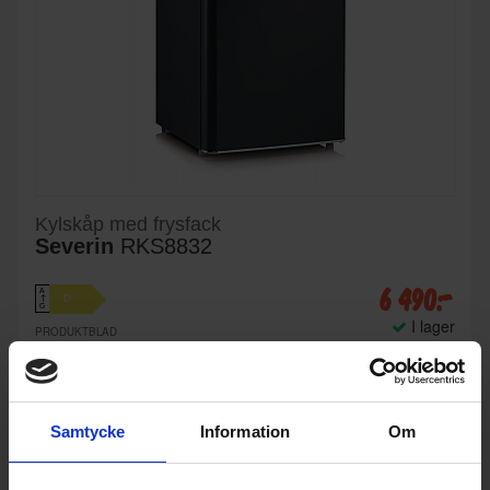
Kylskåp med frysfack
Severin
RKS8832
6 490:-
A
D
↑
G
I lager
PRODUKTBLAD
Ljudnivå (dBA): 37
Höjd (cm): 87.5
No Frost: (Ja/Nej): Nej
KÖP
Samtycke
Information
Om