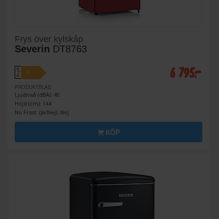
Frys över kylskåp
Severin
DT8763
6 795:-
A
E
↑
G
PRODUKTBLAD
Ljudnivå (dBA): 40
Höjd (cm): 144
No Frost: (Ja/Nej): Nej
KÖP