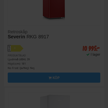
Retroskåp
Severin
RKG 8917
10 995:-
A
D
↑
G
I lager
PRODUKTBLAD
Ljudnivå (dBA): 39
Höjd (cm): 181
No Frost: (Ja/Nej): Nej
KÖP