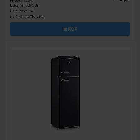
PRODUKTBLAD
Ljudnivå (dBA): 39
Höjd (cm): 167
No Frost: (Ja/Nej): Nej
KÖP