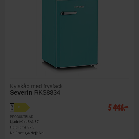
Kylskåp med frysfack
Severin
RKS8834
5 446:-
A
D
↑
G
PRODUKTBLAD
Ljudnivå (dBA): 37
Höjd (cm): 87.5
No Frost: (Ja/Nej): Nej