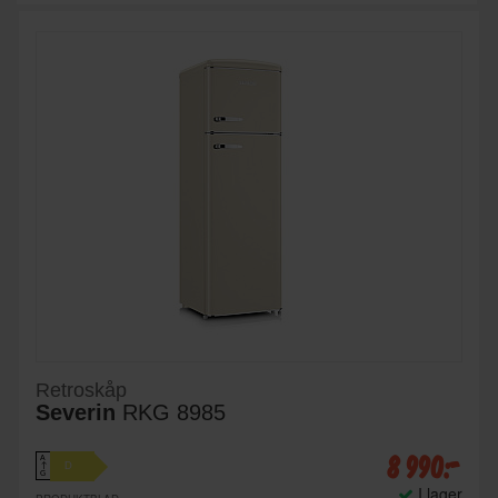
Retroskåp
Severin
RKG 8985
8 990:-
A
D
↑
G
I lager