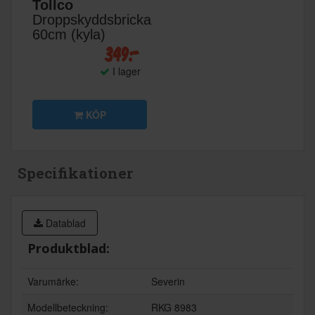
Tollco
Droppskyddsbricka
60cm (kyla)
349:-
I lager
KÖP
Specifikationer
Datablad
Produktblad:
Varumärke:
Severin
Modellbeteckning:
RKG 8983