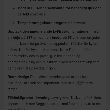
Modern LED-innerbelysning för behagligt ljus och
perfekt överblick
Temperaturregulator integrerad i lampan
Upptäck den imponerande kyl/fryskombinationen med
en höjd på 167 cm och en bredd på 55 cm,
som erbjuder
en total kapacitet på 246 liter, uppdelat i 194 liter för kylen
och 52 liter för frysen. Med energiklass D är den både
energieffektiv och miljövänlig, vilket innebär låg
energiförbrukning och minskade elkostnader samtidigt som
den bidrar till att skydda miljön.
Retro design
Den tidlösa retrodesignen är ett riktigt
blickfång i alla kök och imponerar med sina intensiva
färger.
Tillräckligt med förvaringsutrymme
Tack vare 246 liters
kapacitet och stor Veggibox för optimal förvaring av frukt och
grönsake