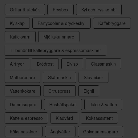
Grillar & utekök
Frysbox
Kyl och frys kombi
Kylskåp
Partycooler & dryckeskyl
Kaffebryggare
Kaffekvarn
Mjölkskummare
Tillbehör till kaffebryggare & espressomaskiner
Airfryer
Brödrost
Elvisp
Glassmaskin
Matberedare
Skärmaskin
Stavmixer
Vattenkokare
Citruspress
Elgrill
Dammsugare
Hushållspaket
Juice & vatten
Kaffe & espresso
Klädvård
Köksassistent
Köksmaskiner
Ångtvättar
Golvdammsugare