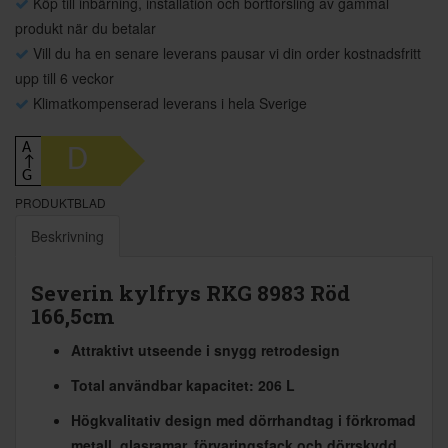
Köp till inbärning, installation och bortforsling av gammal
produkt när du betalar
Vill du ha en senare leverans pausar vi din order kostnadsfritt
upp till 6 veckor
Klimatkompenserad leverans i hela Sverige
A
D
↑
G
PRODUKTBLAD
Beskrivning
Severin kylfrys RKG 8983 Röd
166,5cm
Attraktivt utseende i snygg retrodesign
Total användbar kapacitet: 206 L
Högkvalitativ design med dörrhandtag i förkromad
metall, glasramar, förvaringsfack och dörrskydd