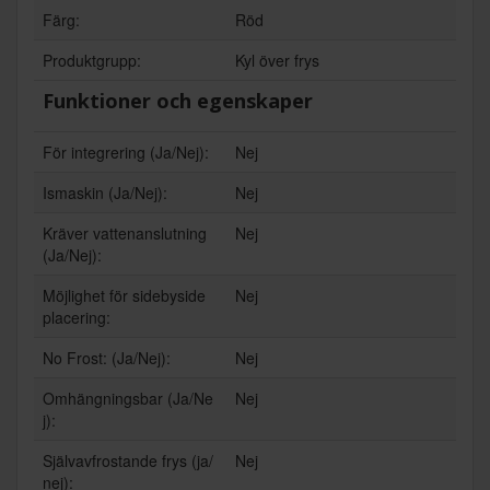
Färg:
Röd
Produktgrupp:
Kyl över frys
Funktioner och egenskaper
För integrering (Ja/Nej):
Nej
Ismaskin (Ja/Nej):
Nej
Kräver vattenanslutning
Nej
(Ja/Nej):
Möjlighet för sidebyside
Nej
placering:
No Frost: (Ja/Nej):
Nej
Omhängningsbar (Ja/Ne
Nej
j):
Självavfrostande frys (ja/
Nej
nej):