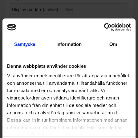
Display på dörr (Ja/Nej):
Nej
Wi-Fi anslutning (Ja/Nej):
Nej
Teknisk data
Samtycke
Information
Om
Infrysningskapacitet (kg/
2.4
24h):
Lagringskapacitet vid str
12
Denna webbplats använder cookies
ömavbrott (h):
Vi använder enhetsidentifierare för att anpassa innehållet
Årlig energiförbrukning (k
151
och annonserna till användarna, tillhandahålla funktioner
Wh/år):
för sociala medier och analysera vår trafik. Vi
vidarebefordrar även sådana identifierare och annan
Ljudnivå (dBA):
39 decibel A (svagt prassel frå
n löv är ca 35 dB A)
information från din enhet till de sociala medier och
annons- och analysföretag som vi samarbetar med.
Kapacitet kyl (l):
194
Dessa kan i sin tur kombinera informationen med annan
information som du har tillhandahållit eller som de har
Kapacitet frys (l):
52
samlat in när du har använt deras tjänster.