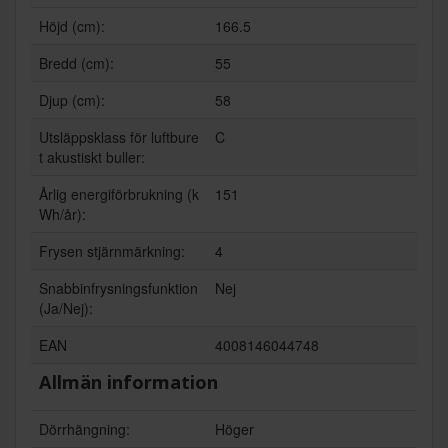
Höjd (cm):
166.5
Bredd (cm):
55
Djup (cm):
58
Utsläppsklass för luftbure
C
t akustiskt buller:
Årlig energiförbrukning (k
151
Wh/år):
Frysen stjärnmärkning:
4
Snabbinfrysningsfunktion
Nej
(Ja/Nej):
EAN
4008146044748
Allmän information
Dörrhängning:
Höger