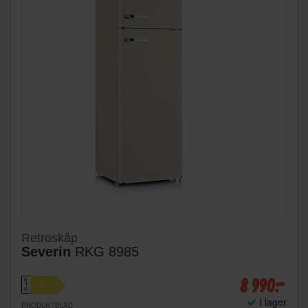
Retroskåp
Severin
RKG 8985
8 990:-
A
D
↑
G
I lager
PRODUKTBLAD