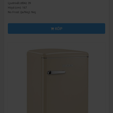
Ljudnivå (dBA): 39
Höjd (cm): 167
No Frost: (Ja/Nej): Nej
KÖP