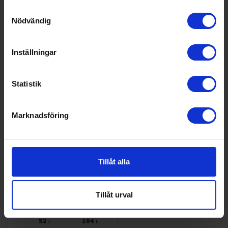
Vikt (kg):
52
Samtyckesval
Energimärkning
Nödvändig
Energiklass:
D
Inställningar
Statistik
Marknadsföring
Tillåt alla
Tillåt urval