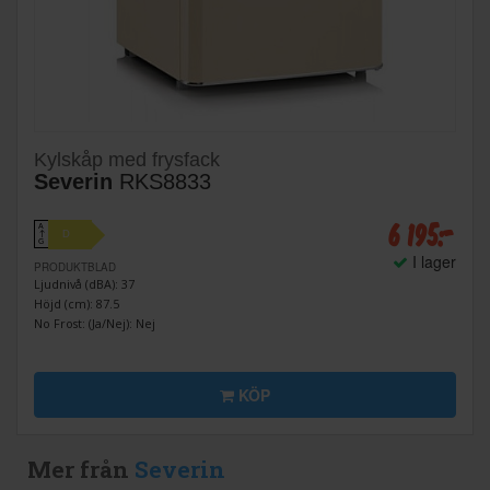
Kylskåp med frysfack
Severin
RKS8833
6 195:-
A
D
↑
G
I lager
PRODUKTBLAD
Ljudnivå (dBA): 37
Höjd (cm): 87.5
No Frost: (Ja/Nej): Nej
KÖP
Mer från
Severin