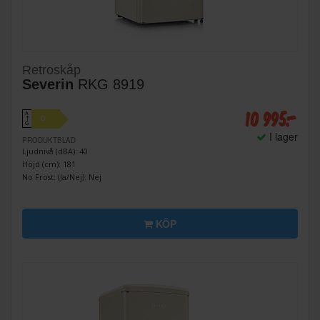
Retroskåp
Severin
RKG 8919
10 995:-
A
D
↑
G
I lager
PRODUKTBLAD
Ljudnivå (dBA): 40
Höjd (cm): 181
No Frost: (Ja/Nej): Nej
KÖP