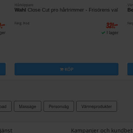
Hårklippare
Vär
Wahl
Close Cut pro hårtrimmer - Frisörens val
Be
9:-
321:-
Färg: Röd
Fär
ager
I lager
KÖP
bad
Massage
Personvåg
Värmeprodukter
jänst
Kampanjer och kundbet