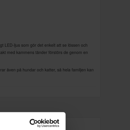
 LED-ljus som gör det enkelt att se lössen och
ntakt med kammens tänder förstörs de genom en
ar även på hundar och katter, så hela familjen kan