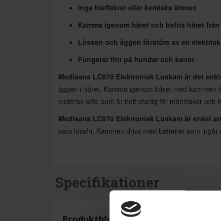
Inga bieffekter eller kemiska ämnen
Kamma igenom håret och befria håret från
Lössen och äggen förstörs av en elektrisk 
Fungerar fint på hundar och katter
Medisana LC870 Elektronisk Luskam är det enkla 
äggen i håret. Kamma igenom håret med kammen för
elektrisk stöt, som är helt ofarlig för människor och 
Medisana LC870 Elektronisk Luskam är enkel att
vara lössfri. Kammen drivs med batterier som ingår 
Specifikationer
Produktblad: