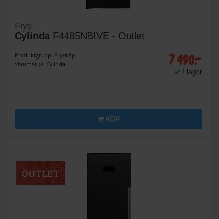
Frys
Cylinda
F4485NBIVE - Outlet
7 490:-
Produktgrupp: Frysskåp
Varumärke: Cylinda
I lager
KÖP