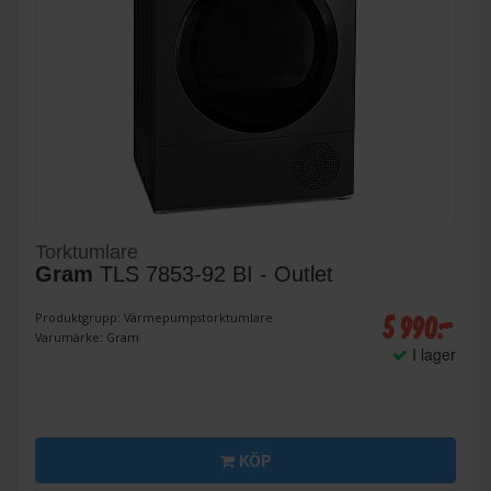
Torktumlare
Gram
TLS 7853-92 BI - Outlet
5 990:-
Produktgrupp: Värmepumpstorktumlare
Varumärke: Gram
I lager
KÖP