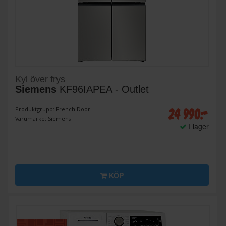
Kyl över frys
Siemens
KF96IAPEA - Outlet
24 990:-
Produktgrupp: French Door
Varumärke: Siemens
I lager
KÖP