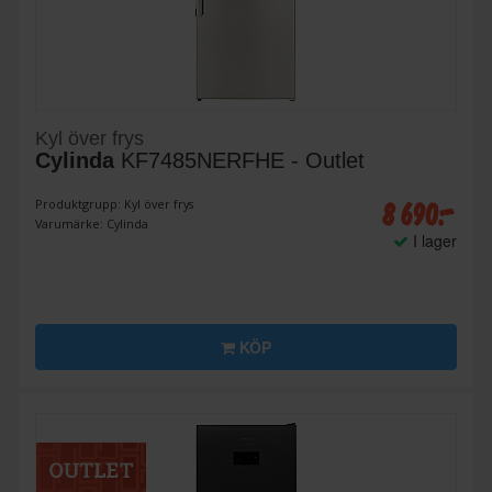
Kyl över frys
Cylinda
KF7485NERFHE - Outlet
8 690:-
Produktgrupp: Kyl över frys
Varumärke: Cylinda
I lager
KÖP