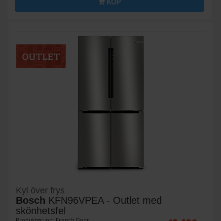
KÖP
Kyl över frys
Bosch
KFN96VPEA - Outlet med
skönhetsfel
Produktgrupp: French Door