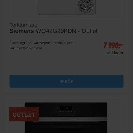
Torktumlare
Siemens
WQ42G20KDN - Outlet
7 990:-
Produktgrupp: Värmepumptorktumlare
Varumärke: Siemens
I lager
KÖP