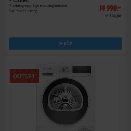
- Outlet
14 990:-
Produktgrupp: Ugn med ångfunktion
Varumärke: Smeg
I lager
KÖP