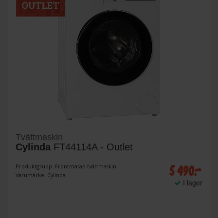
Tvättmaskin
Cylinda
FT44114A - Outlet
5 490:-
Produktgrupp: Frontmatad tvättmaskin
Varumärke: Cylinda
I lager