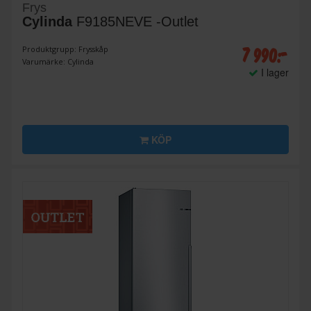
Frys
Cylinda
F9185NEVE -Outlet
7 990:-
Produktgrupp: Frysskåp
Varumärke: Cylinda
I lager
KÖP