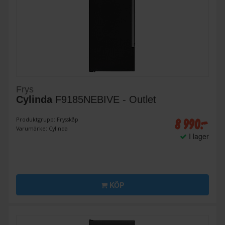
Frys
Cylinda
F9185NEBIVE - Outlet
8 990:-
Produktgrupp: Frysskåp
Varumärke: Cylinda
I lager
KÖP