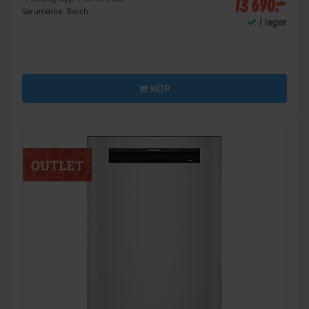
13 690:-
Varumärke: Bosch
I lager
KÖP