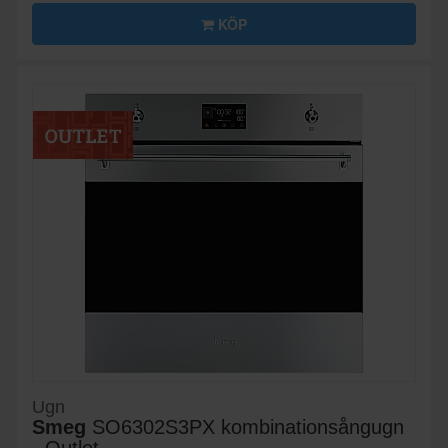
KÖP
Ugn
Smeg
SO6302S3PX kombinationsångugn