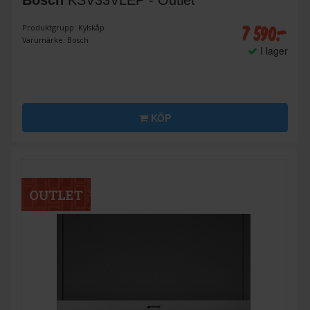
Bosch
KSV33VLEP - Outlet
7 590:-
Produktgrupp: Kylskåp
Varumärke: Bosch
I lager
KÖP