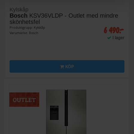
Kylskåp
Bosch
KSV36VLDP - Outlet med mindre
skönhetsfel
6 490:-
Produktgrupp: Kylskåp
Varumärke: Bosch
I lager
KÖP