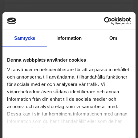
Samtycke
Information
Om
Denna webbplats använder cookies
Vi använder enhetsidentifierare för att anpassa innehållet
och annonserna till användarna, tillhandahålla funktioner
för sociala medier och analysera vår trafik. Vi
vidarebefordrar även sådana identifierare och annan
information från din enhet till de sociala medier och
annons- och analysföretag som vi samarbetar med.
Köksfläkt
Dessa kan i sin tur kombinera informationen med annan
Samsung
NK36M1030IS - Outlet
information som du har tillhandahållit eller som de har
3 990:-
Produktgrupp: Köksfläkt underbyggd
samlat in när du har använt deras tjänster.
Varumärke: Samsung