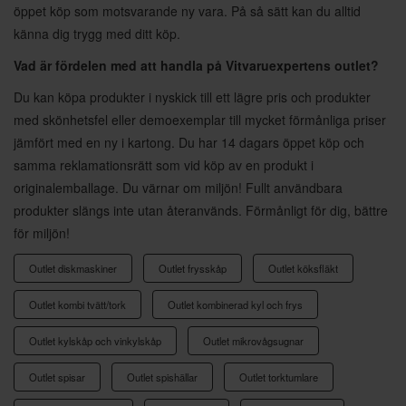
öppet köp som motsvarande ny vara. På så sätt kan du alltid
känna dig trygg med ditt köp.
Vad är fördelen med att handla på Vitvaruexpertens outlet?
Du kan köpa produkter i nyskick till ett lägre pris och produkter
med skönhetsfel eller demoexemplar till mycket förmånliga priser
jämfört med en ny i kartong. Du har 14 dagars öppet köp och
samma reklamationsrätt som vid köp av en produkt i
originalemballage. Du värnar om miljön! Fullt användbara
produkter slängs inte utan återanvänds. Förmånligt för dig, bättre
för miljön!
Outlet diskmaskiner
Outlet frysskåp
Outlet köksfläkt
Outlet kombi tvätt/tork
Outlet kombinerad kyl och frys
Outlet kylskåp och vinkylskåp
Outlet mikrovågsugnar
Outlet spisar
Outlet spishällar
Outlet torktumlare