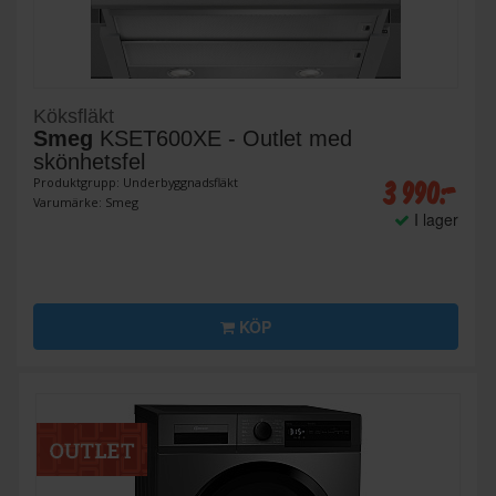
Köksfläkt
Smeg
KSET600XE - Outlet med
skönhetsfel
3 990:-
Produktgrupp: Underbyggnadsfläkt
Varumärke: Smeg
I lager
KÖP