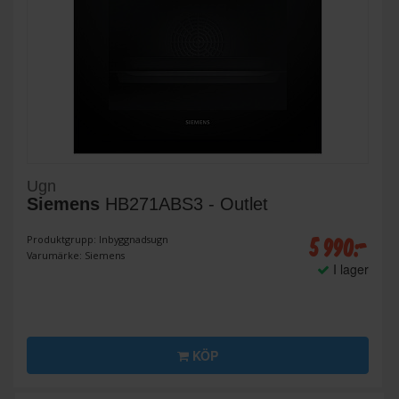
Ugn
Siemens
HB271ABS3 - Outlet
5 990:-
Produktgrupp: Inbyggnadsugn
Varumärke: Siemens
I lager
KÖP