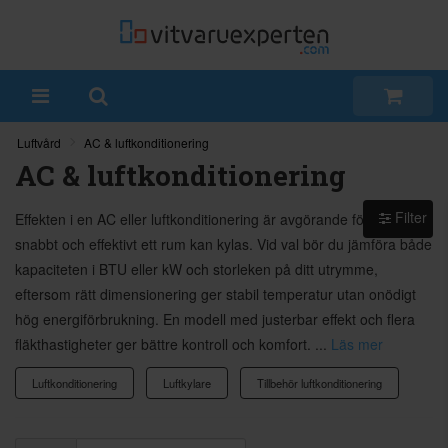
Luftvård
AC & luftkonditionering
AC & luftkonditionering
Filter
Effekten i en AC eller luftkonditionering är avgörande för hur
snabbt och effektivt ett rum kan kylas. Vid val bör du jämföra både
kapaciteten i BTU eller kW och storleken på ditt utrymme,
eftersom rätt dimensionering ger stabil temperatur utan onödigt
hög energiförbrukning. En modell med justerbar effekt och flera
fläkthastigheter ger bättre kontroll och komfort. ...
Läs mer
Luftkonditionering
Luftkylare
Tillbehör luftkonditionering