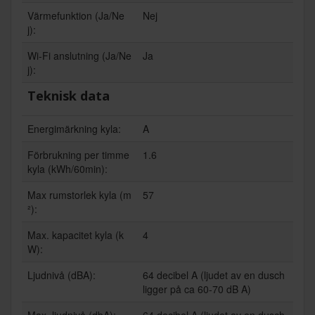
Värmefunktion (Ja/Ne
Nej
j):
Wi-Fi anslutning (Ja/Ne
Ja
j):
Teknisk data
Energimärkning kyla:
A
Förbrukning per timme
1.6
kyla (kWh/60min):
Max rumstorlek kyla (m
57
²):
Max. kapacitet kyla (k
4
W):
Ljudnivå (dBA):
64 decibel A (ljudet av en dusch
ligger på ca 60-70 dB A)
Max. ljudnivå (dbA):
64 decibel A (ljudet av en dusch