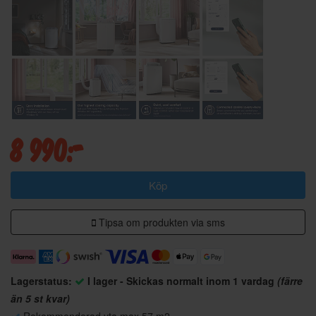
8 990:-
Köp
Tipsa om produkten via sms
Lagerstatus:
I lager - Skickas normalt inom 1 vardag
(färre
än 5 st kvar)
Rekommenderad yta max 57 m2