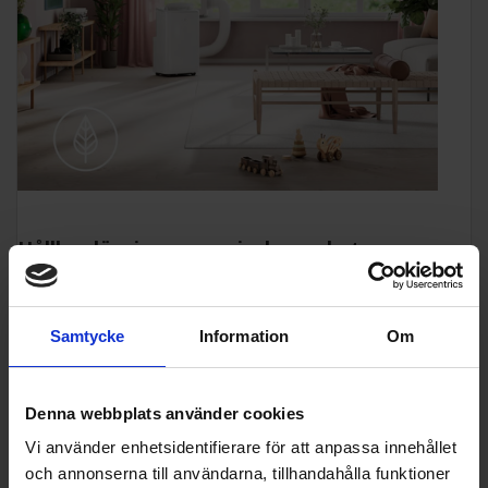
Hållbar lösning som minskar enhetens
klimatpåverkan
En hållbarare lösning: Köldmediet som används är hållbar
R290-gas, som minskar den globala
Samtycke
Information
Om
uppvärmningspotentialen från portabla luftkonditioneringar
(GWP) med 99,8 % jämfört med luftkonditioneringar som
använder R410a.
Denna webbplats använder cookies
Vi använder enhetsidentifierare för att anpassa innehållet
och annonserna till användarna, tillhandahålla funktioner