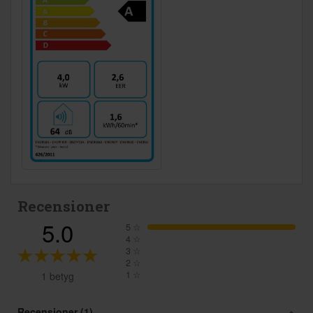
Recensioner
5.0
5
☆
4
☆
3
☆
2
☆
1
☆
1 betyg
Recensioner (1)