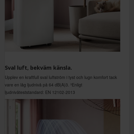
Sval luft, bekväm känsla.
Upplev en kraftfull sval luftström i tyst och lugn komfort tack
vare en låg ljudnivå på 64 dB(A)3. ³Enligt
ljudnivåteststandard: EN 12102-2013