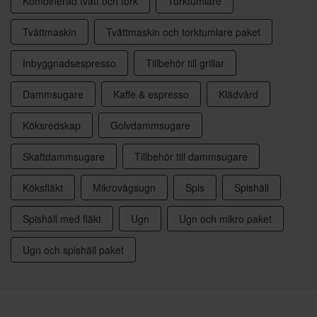
Kombinerad tvätt och tork
Torktumlare
Tvättmaskin
Tvättmaskin och torktumlare paket
Inbyggnadsespresso
Tillbehör till grillar
Dammsugare
Kaffe & espresso
Klädvård
Köksredskap
Golvdammsugare
Skaftdammsugare
Tillbehör till dammsugare
Köksfläkt
Mikrovågsugn
Spis
Spishäll
Spishäll med fläkt
Ugn
Ugn och mikro paket
Ugn och spishäll paket