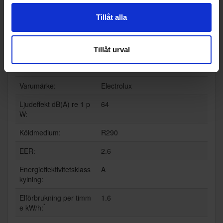
Tillåt alla
Specifikationer
Tillåt urval
Produktblad:
Varumärke:
Electrolux
Ljudeffekt dB(A) re 1 p
64
W:
Köldmedium:
R290
EER:
2.6
Energieffektivitetsklass
A
kylning:
Elförbrukning per timm
1.6
*
e kW/h: