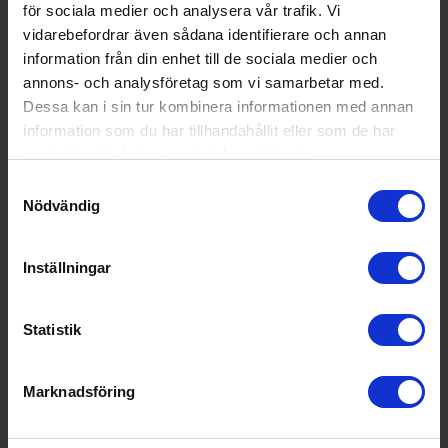
Tillbehör
för sociala medier och analysera vår trafik. Vi
vidarebefordrar även sådana identifierare och annan
information från din enhet till de sociala medier och
annons- och analysföretag som vi samarbetar med.
Dessa kan i sin tur kombinera informationen med annan
information som du har tillhandahållit eller som de har
samlat in när du har använt deras tjänster.
Samtyckesval
Nödvändig
Electrolux
Inställningar
Premiumfönstersats
1 297:-
Statistik
I lager
Marknadsföring
KÖP