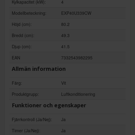
Kylkapacitet (kW):
4
Modellbeteckning:
EXP40U339CW
Höjd (cm):
80.2
Bredd (cm):
49.3
Djup (cm):
41.5
EAN
7332543982295
Allmän information
Färg:
Vit
Produktgrupp:
Luftkonditionering
Funktioner och egenskaper
Fjärrkontroll (Ja/Nej):
Ja
Timer (Ja/Nej):
Ja