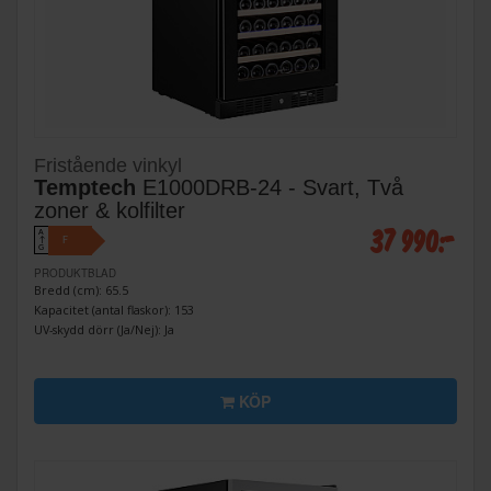
Fristående vinkyl
Temptech
E1000DRB-24 - Svart, Två
zoner & kolfilter
37 990:-
A
F
↑
G
PRODUKTBLAD
Bredd (cm): 65.5
Kapacitet (antal flaskor): 153
UV-skydd dörr (Ja/Nej): Ja
KÖP