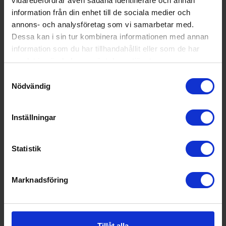
vidarebefordrar även sådana identifierare och annan
information från din enhet till de sociala medier och
Teknisk data
annons- och analysföretag som vi samarbetar med.
Dessa kan i sin tur kombinera informationen med annan
Antal temperaturzoner (st):
2
information som du har tillhandahållit eller som de har
Kapacitet (antal flaskor):
37
samlat in när du har använt deras tjänster.
Årlig energiförbrukning (kWh/
138
Samtyckesval
år):
Nödvändig
Vikt (kg):
36.5
Inställningar
Energimärkning
Energiklass:
G
Statistik
Marknadsföring
Tillåt alla