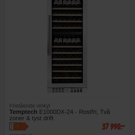
Fristående vinkyl
Temptech
E1000DX-24 - Rostfri, Två
zoner & tyst drift
37 990:-
A
F
↑
G