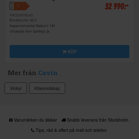
32 990:-
A
F
↑
G
PRODUKTBLAD
Bredd (cm): 65.5
Kapacitet (antal flaskor): 143
UV-skydd dörr (Ja/Nej): Ja
KÖP
Mer från
Cavin
Vinkyl
Köksredskap
Varumärken du älskar
Snabb leverans från Stockholm
Tips, råd & offert på mail och telefon