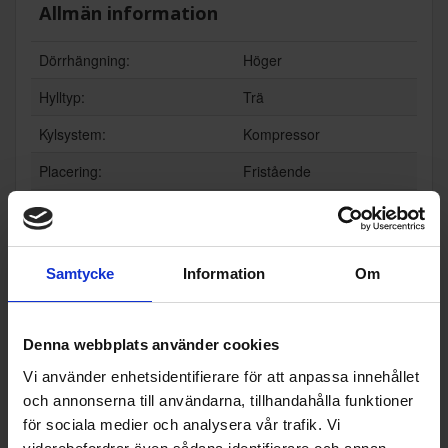
Allmän information
Dörrhängning:
Höger
Hylltyp:
Trä
Kylsystem:
Kompressor
Placering:
Fristående
Färg:
Rostfri
Produktgrupp:
Vinkyl fristående
Samtycke
Information
Om
Funktioner och egenskaper
För integrering (Ja/Nej):
Nej
Denna webbplats använder cookies
UV-skydd dörr (Ja/Nej):
Ja
Vi använder enhetsidentifierare för att anpassa innehållet
och annonserna till användarna, tillhandahålla funktioner
Display på dörr (Ja/Nej):
Nej
för sociala medier och analysera vår trafik. Vi
Wi-Fi anslutning (Ja/Nej):
Nej