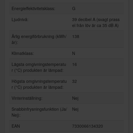
Energieffektivitetsklass:
G
Ljudnivå:
39 decibel A (svagt prass
el från löv är ca 35 dB A)
Årlig energiförbrukning (kWh/
138
år):
Klimatklass:
N
Lägsta omgivningstemperatu
16
r (°C) produkten är lämpad:
Högsta omgivningstemperatu
32
r (°C) produkten är lämpad:
Vinterinställning:
Nej
Snabbinfrysningsfunktion (Ja/
Nej
Nej):
EAN
7330066134320