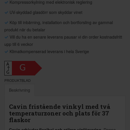
Kompressorkylning med elektronisk reglering
UV-skyddad glasdörr som skyddar vinet
Köp till inbärning, installation och bortforsling av gammal
produkt när du betalar
Vill du ha en senare leverans pausar vi din order kostnadsfritt
upp till 6 veckor
Klimatkompenserad leverans i hela Sverige
A
G
↑
G
PRODUKTBLAD
Beskrivning
Cavin fristående vinkyl med två
temperaturzoner och plats för 37
flaskor
Cavin erbjuder flexibel och stilren vinförvaring.
Denna