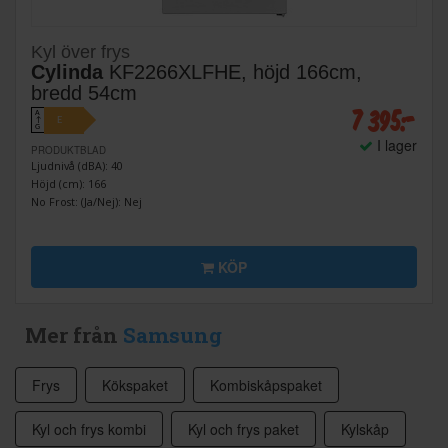
Kyl över frys
Cylinda
KF2266XLFHE, höjd 166cm,
bredd 54cm
7 395:-
A
E
↑
G
I lager
PRODUKTBLAD
Ljudnivå (dBA): 40
Höjd (cm): 166
No Frost: (Ja/Nej): Nej
KÖP
Mer från
Samsung
Frys
Kökspaket
Kombiskåpspaket
Kyl och frys kombi
Kyl och frys paket
Kylskåp