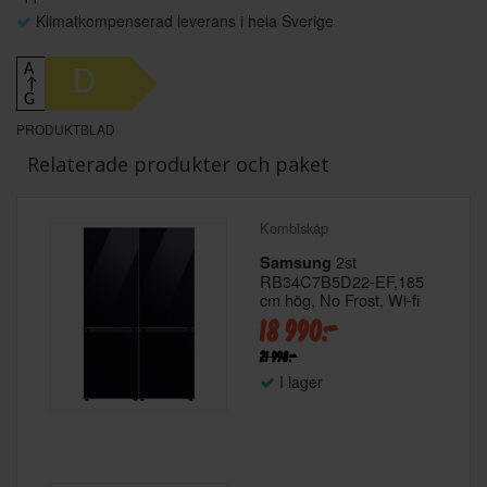
Klimatkompenserad leverans i hela Sverige
A
D
↑
G
PRODUKTBLAD
Relaterade produkter och paket
Kombiskåp
2st
Samsung
RB34C7B5D22-EF,185
cm hög, No Frost, Wi-fi
18 990:-
21 998:-
I lager