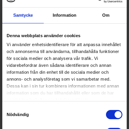
Samtycke
Information
Om
Denna webbplats använder cookies
Vi använder enhetsidentifierare för att anpassa innehållet
och annonserna till användarna, tillhandahålla funktioner
för sociala medier och analysera vår trafik. Vi
vidarebefordrar även sådana identifierare och annan
Humidity Fresh +
information från din enhet till de sociala medier och
annons- och analysföretag som vi samarbetar med.
Bevara den ursprungliga konsistensen och smaken på
Dessa kan i sin tur kombinera informationen med annan
färskvaror längre. Justera luftfuktigheten i Humidity Fresh+-
information som du har tillhandahållit eller som de har
lådan genom att vrida på kontrollvredet. Detta skapar en
samlat in när du har använt deras tjänster.
idealisk miljö för förvaring av frukt och grönsaker så att de
Samtyckesval
hålls krispiga, fräscha och saftiga.
Nödvändig