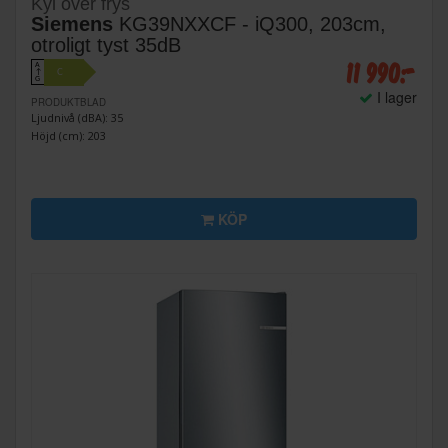
Kyl över frys
Siemens
KG39NXXCF - iQ300, 203cm,
otroligt tyst 35dB
11 990:-
A
C
↑
G
I lager
PRODUKTBLAD
Ljudnivå (dBA): 35
Höjd (cm): 203
KÖP