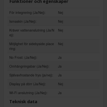
Funktioner och egenskaper
För integrering (Ja/Nej):
Nej
Ismaskin (Ja/Nej):
Nej
Kräver vattenanslutning (Ja/N
Nej
ej):
Möjlighet för sidebyside place
Nej
ring:
No Frost: (Ja/Nej):
Ja
Omhängningsbar (Ja/Nej):
Ja
Självavfrostande frys (ja/nej):
Ja
Display på dörr (Ja/Nej):
Nej
Wi-Fi anslutning (Ja/Nej):
Ja
Teknisk data