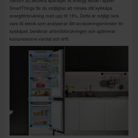
Genom att aktivera sparläget AI Energy Mode i appen
SmartThings får du möjlighet att minska ditt kylskåps
energiförbrukning med upp till 15%. Detta är möjligt tack
vare AI-teknik som analyserar ditt användningsmönster för
kylskåpet, beräknar strömförbrukningen och optimerar
kompressorns varvtal och drift.