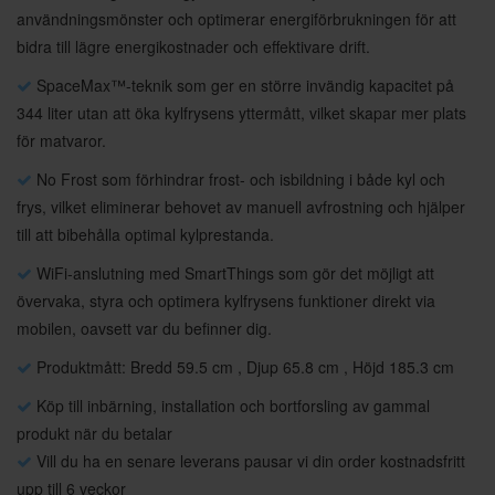
användningsmönster och optimerar energiförbrukningen för att
bidra till lägre energikostnader och effektivare drift.
SpaceMax™-teknik som ger en större invändig kapacitet på
344 liter utan att öka kylfrysens yttermått, vilket skapar mer plats
för matvaror.
No Frost som förhindrar frost- och isbildning i både kyl och
frys, vilket eliminerar behovet av manuell avfrostning och hjälper
till att bibehålla optimal kylprestanda.
WiFi-anslutning med SmartThings som gör det möjligt att
övervaka, styra och optimera kylfrysens funktioner direkt via
mobilen, oavsett var du befinner dig.
Produktmått: Bredd 59.5 cm , Djup 65.8 cm , Höjd 185.3 cm
Köp till inbärning, installation och bortforsling av gammal
produkt när du betalar
Vill du ha en senare leverans pausar vi din order kostnadsfritt
upp till 6 veckor