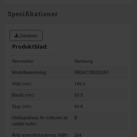
Specifikationer
Datablad
Produktblad:
Varumärke:
Samsung
Modellbeteckning:
RB34C7B5D22EF
Höjd (cm):
185.3
Bredd (cm):
59.5
Djup (cm):
65.8
Utsläppsklass för luftburet ak
B
ustiskt buller:
Årlig energiförbrukning (kWh/
204