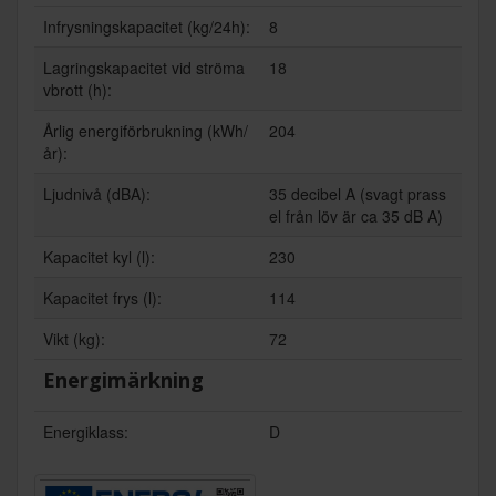
Infrysningskapacitet (kg/24h):
8
Lagringskapacitet vid ströma
18
vbrott (h):
Årlig energiförbrukning (kWh/
204
år):
Ljudnivå (dBA):
35 decibel A (svagt prass
el från löv är ca 35 dB A)
Kapacitet kyl (l):
230
Kapacitet frys (l):
114
Vikt (kg):
72
Energimärkning
Energiklass:
D