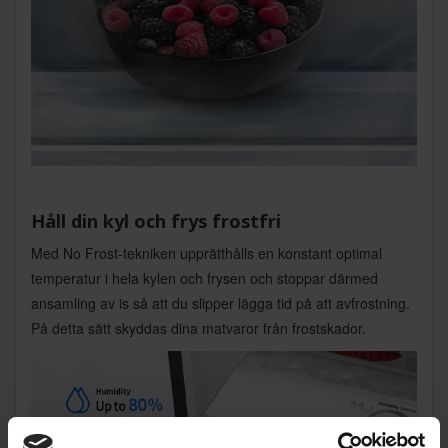
Håll din kyl och frys frostfri
Med No Frost-tekniken upprätthålls en konstant optimal
temperatur i hela kylen och frysen och stoppar därmed
ansamling av is så att du slipper lägga tid på att avfrostning.
På detta sätt skyddas dina matvaror från frostskador.