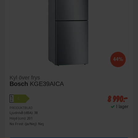
44%
Kyl över frys
Bosch
KGE39AICA
8 990:-
A
C
↑
G
I lager
PRODUKTBLAD
Ljudnivå (dBA): 38
Höjd (cm): 201
No Frost: (Ja/Nej): Nej