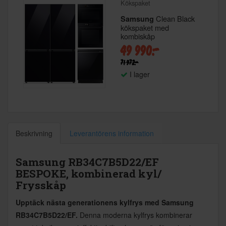
Kökspaket
Clean Black
Samsung
kökspaket med
kombiskåp
49 990:-
71 972:-
I lager
Beskrivning
Leverantörens information
Samsung RB34C7B5D22/EF
BESPOKE, kombinerad kyl/
Frysskåp
Upptäck nästa generationens kylfrys med Samsung
RB34C7B5D22/EF.
Denna moderna kylfrys kombinerar