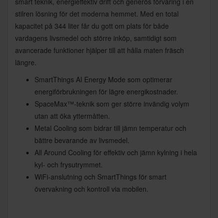
smart teknik, energieffektiv drift och generös förvaring i en
stilren lösning för det moderna hemmet. Med en total
kapacitet på 344 liter får du gott om plats för både
vardagens livsmedel och större inköp, samtidigt som
avancerade funktioner hjälper till att hålla maten fräsch
längre.
SmartThings AI Energy Mode som optimerar
energiförbrukningen för lägre energikostnader.
SpaceMax™-teknik som ger större invändig volym
utan att öka yttermåtten.
Metal Cooling som bidrar till jämn temperatur och
bättre bevarande av livsmedel.
All Around Cooling för effektiv och jämn kylning i hela
kyl- och frysutrymmet.
WiFi-anslutning och SmartThings för smart
övervakning och kontroll via mobilen.