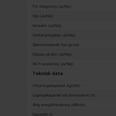
För integrering (Ja/Nej):
Hjul (Ja/Nej):
Ismaskin (Ja/Nej):
Omhängningsbar (Ja/Nej):
Självavfrostande frys (ja/nej):
Display på dörr (Ja/Nej):
Wi-Fi anslutning (Ja/Nej):
Teknisk data
Infrysningskapacitet (kg/24h):
Lagringskapacitet vid strömavbrott (h):
Årlig energiförbrukning (kWh/år):
Kapacitet (l):