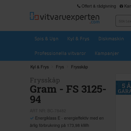
Offert & rådgivning
Kam
Spis & Ugn
Kyl & Frys
Diskmaskin
Professionella vitvaror
Kampanjer
Kyl & Frys
Frys
Frysskåp
Frysskåp
Gram - FS 3125-
94
ART NR: BC-78482
Energiklass E - energieffektiv med en
årlig förbrukning på 173,98 kWh