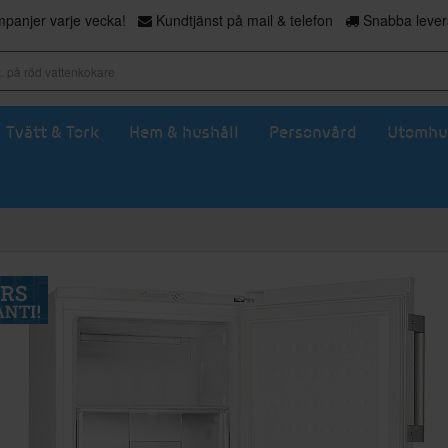
panjer varje vecka!
Kundtjänst på mail & telefon
Snabba levera
Tvätt & Tork
Hem & hushåll
Personvård
Utomhu