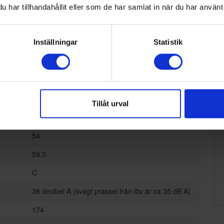
har tillhandahållit eller som de har samlat in när du har använt 
Inställningar
Statistik
Gram
FS 3125-94
Fristående
Tillåt urval
102
54
59.3
C
38 decibel A (svagt prassel från löv är ca 35 dB A)
174