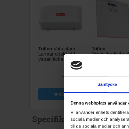
Tollco
Vattenlarm -
Tollco
Larmar direkt vid
Droppskyddsbric
vattenläcka
56cm
695:-
295
I lager
Samtycke
KÖP
KÖP
Denna webbplats använder 
Vi använder enhetsidentifierar
Specifikationer
sociala medier och analysera 
till de sociala medier och a