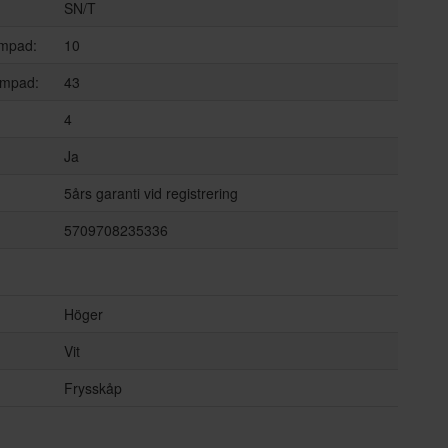
SN/T
ämpad:
10
ämpad:
43
4
Ja
5års garanti vid registrering
5709708235336
Höger
Vit
Frysskåp