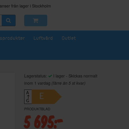
nser från lager i Stockholm
sprodukter
Luftvård
Outlet
Lagerstatus:
I lager - Skickas normalt
inom 1 vardag
(färre än 5 st kvar)
A
E
↑
G
PRODUKTBLAD
5 695:-