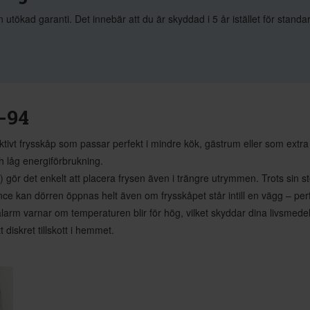
kad garanti. Det innebär att du är skyddad i 5 år istället för standa
-94
ektivt frysskåp som passar perfekt i mindre kök, gästrum eller som extr
h låg energiförbrukning.
r det enkelt att placera frysen även i trängre utrymmen. Trots sin s
nce kan dörren öppnas helt även om frysskåpet står intill en vägg – perfe
larm varnar om temperaturen blir för hög, vilket skyddar dina livsmedel 
t diskret tillskott i hemmet.