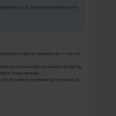
rdgarantin på 2 år. Det enda du behöver göra är
a frysutrymme. Med en nettovolym på 117 liter och
torlek rymmer frysen gott om matvaror och ger dig
kt för flexibla lösningar.
från att förstöras. Frysskåpet har en ljudnivå på