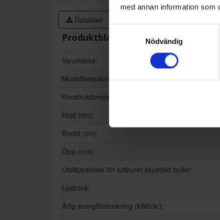
med annan information som du 
Datablad
Samtyckesval
Produktblad:
Nödvändig
Varumärke:
Modellbeteckning:
Konstruktionstyp:
Höjd (cm):
Bredd (cm):
Djup (cm):
Utsläppsklass för luftburet akustiskt buller:
Ljudnivå:
Årlig energiförbrukning (kWh/år):