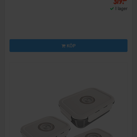
319:-
I lager
KÖP