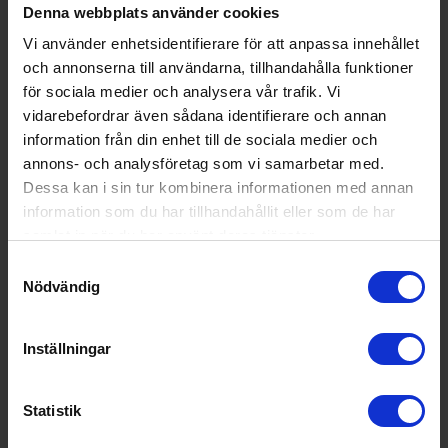
Denna webbplats använder cookies
Produktgrupp:
Vakuumförpackare
Vi använder enhetsidentifierare för att anpassa innehållet
och annonserna till användarna, tillhandahålla funktioner
för sociala medier och analysera vår trafik. Vi
Populära produkter i denna kategori
vidarebefordrar även sådana identifierare och annan
information från din enhet till de sociala medier och
annons- och analysföretag som vi samarbetar med.
Dessa kan i sin tur kombinera informationen med annan
information som du har tillhandahållit eller som de har
samlat in när du har använt deras tjänster.
Samtyckesval
Nödvändig
Inställningar
Statistik