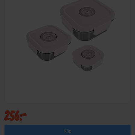
256:-
Köp