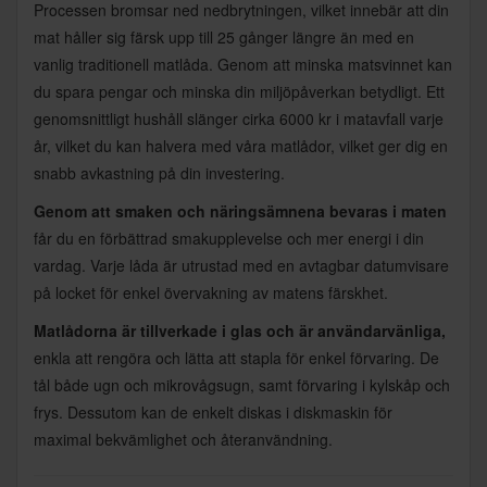
Processen bromsar ned nedbrytningen, vilket innebär att din
mat håller sig färsk upp till 25 gånger längre än med en
vanlig traditionell matlåda. Genom att minska matsvinnet kan
du spara pengar och minska din miljöpåverkan betydligt. Ett
genomsnittligt hushåll slänger cirka 6000 kr i matavfall varje
år, vilket du kan halvera med våra matlådor, vilket ger dig en
snabb avkastning på din investering.
Genom att smaken och näringsämnena bevaras i maten
får du en förbättrad smakupplevelse och mer energi i din
vardag. Varje låda är utrustad med en avtagbar datumvisare
på locket för enkel övervakning av matens färskhet.
Matlådorna är tillverkade i glas och är användarvänliga,
enkla att rengöra och lätta att stapla för enkel förvaring. De
tål både ugn och mikrovågsugn, samt förvaring i kylskåp och
frys. Dessutom kan de enkelt diskas i diskmaskin för
maximal bekvämlighet och återanvändning.