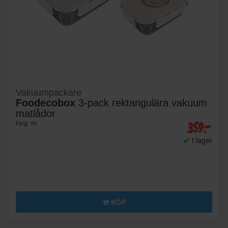
Vakuumpackare
Foodecobox
3-pack rektangulära vakuum
matlådor
359:-
Färg: Vit
I lager
KÖP