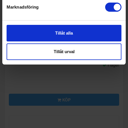
Marknadsföring
Tillåt alla
Vakuumpackare
Foodecobox
Startpaket Vakuum
matförvaring
Tillåt urval
698:-
Färg: Vit
I lager
KÖP