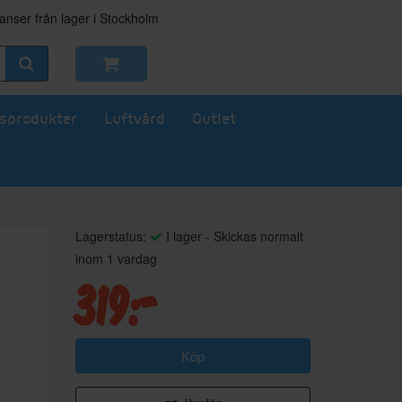
nser från lager i Stockholm
sprodukter
Luftvård
Outlet
Lagerstatus:
I lager - Skickas normalt
inom 1 vardag
319:-
Köp