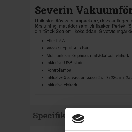
Severin Vakuumför
Unik sladdlös vacuumpackare, drivs antingen 
förslutning, matlådor samt vinflaskor. Perfekt 
din "Stick Sealer" i kökslådan. Givetvis ingår 
Effekt: 5W
Vaccar upp till -0,3 bar
Multifunktion för påsar, matlådor och vinkork
Inklusive USB-sladd
Kontrollampa
Inklusive 5 st vacuumpåsar 3x 19x22cm + 2
Inklusive vinkork
Specifikationer