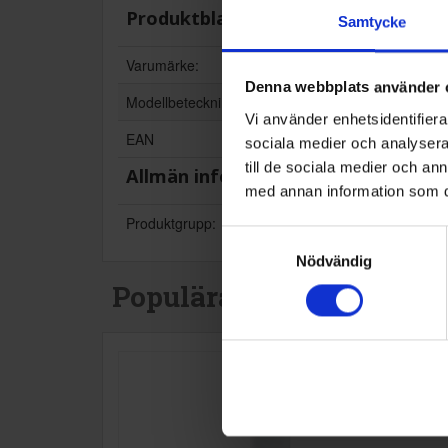
Produktblad:
Samtycke
Varumärke:
Denna webbplats använder 
Modellbeteckning:
Vi använder enhetsidentifierar
EAN
sociala medier och analysera 
till de sociala medier och a
Allmän information
med annan information som du 
Produktgrupp:
Samtyckesval
Nödvändig
Populära produkter i de