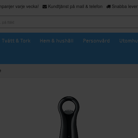
panjer varje vecka!
Kundtjänst på mail & telefon
Snabba levera
Tvätt & Tork
Hem & hushåll
Personvård
Utomhu
e