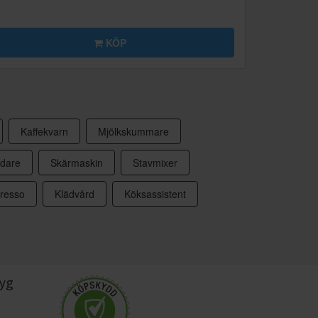
KÖP
Kaffekvarn
Mjölkskummare
dare
Skärmaskin
Stavmixer
presso
Klädvård
Köksassistent
yg