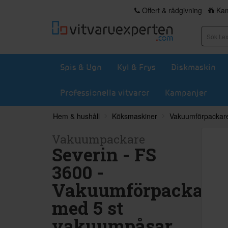
Offert & rådgivning
Kam
Spis & Ugn
Kyl & Frys
Diskmaskin
Professionella vitvaror
Kampanjer
Hem & hushåll
Köksmaskiner
Vakuumförpackar
Vakuumpackare
Severin - FS
3600 -
Vakuumförpackare
med 5 st
vakuumpåsar