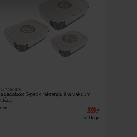
kuumpackare
oodecobox
3-pack rektangulära vakuum
tlådor
359:-
: Vit
I lager