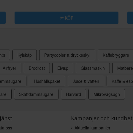
KÖP
mbi
Kylskåp
Partycooler & dryckeskyl
Kaffebryggare
Airfryer
Brödrost
Elvisp
Glassmaskin
Matbere
ammsugare
Hushållspaket
Juice & vatten
Kaffe & es
are
Skaftdammsugare
Hårvård
Mikrovågsugn
jänst
Kampanjer och kundbet
ta oss
Aktuella kampanjer