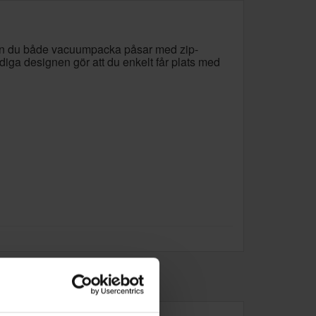
kan du både vacuumpacka påsar med zip-
diga designen gör att du enkelt får plats med