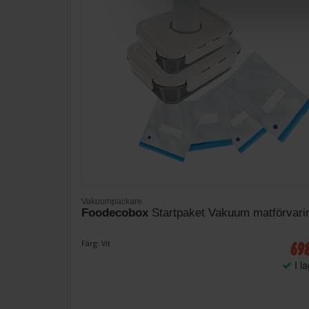
Vakuumpackare
Foodecobox
Startpaket Vakuum matförvari
69
Färg: Vit
I l