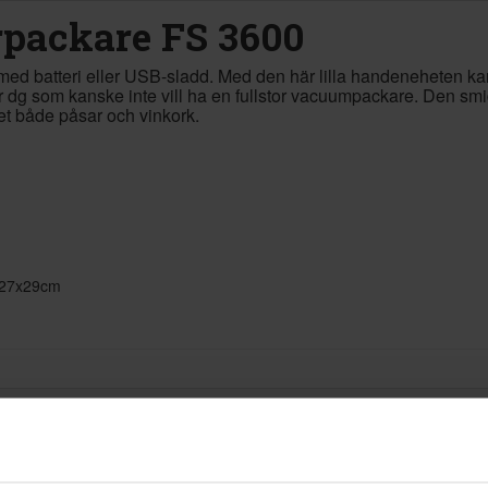
packare FS 3600
med batteri eller USB-sladd. Med den här lilla handeneheten 
för dg som kanske inte vill ha en fullstor vacuumpackare. Den smi
det både påsar och vinkork.
x 27x29cm