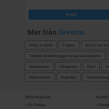
KÖP
Mer från
Severin
Grillar & utekök
Frysbox
Kyl och frys ko
Tillbehör till kaffebryggare & espressomaskiner
Vattenkokare
Citruspress
Elgrill
D
Köksmaskiner
Ångtvättar
Golvdammsug
Information
Kundt
För företag
Kontak