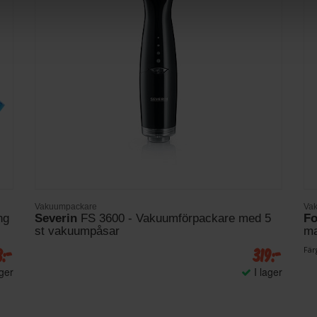
Vakuumpackare
Va
ng
Severin
FS 3600 - Vakuumförpackare med 5
F
st vakuumpåsar
ma
8:-
319:-
Färg
ager
I lager