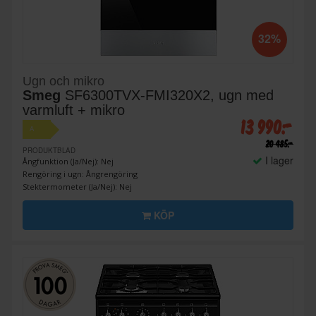
32%
Ugn och mikro
Smeg
SF6300TVX-FMI320X2, ugn med
varmluft + mikro
13 990:-
A
20 485:-
PRODUKTBLAD
I lager
Ångfunktion (Ja/Nej): Nej
Rengöring i ugn: Ångrengöring
Stektermometer (Ja/Nej): Nej
KÖP