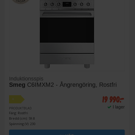
Induktionsspis
Smeg
C6IMXM2 - Ångrengöring, Rostfri
19 990:-
A
I lager
PRODUKTBLAD
Färg: Rostfri
Bredd (cm): 59.8
Spänning (V): 230