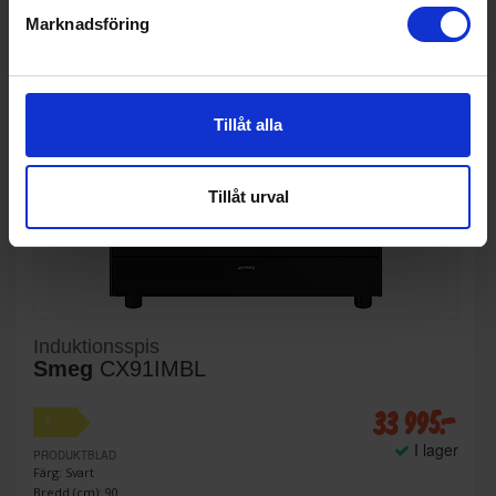
Marknadsföring
Tillåt alla
Tillåt urval
Induktionsspis
Smeg
CX91IMBL
33 995:-
A
I lager
PRODUKTBLAD
Färg: Svart
Bredd (cm): 90