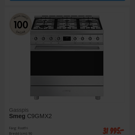
Gasspis
Smeg
C9GMX2
31 995:-
Färg: Rostfri
Bredd (cm): 90