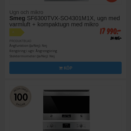
Ugn och mikro
Smeg
SF6300TVX-SO4301M1X, ugn med
varmluft + kompaktugn med mikro
17 990:-
A
24 985:-
PRODUKTBLAD
Ångfunktion (Ja/Nej): Nej
Rengöring i ugn: Ångrengöring
Stektermometer (Ja/Nej): Nej
KÖP