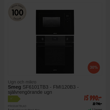
30%
Ugn och mikro
Smeg
SF6101TB3 - FMI120B3 -
självrengörande ugn
15 990:-
+
A
22 790:-
PRODUKTBLAD
I lager
Ångfunktion (Ja/Nej): Nej