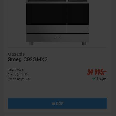
Gasspis
Smeg
C92GMX2
34 995:-
Färg: Rostfri
Bredd (cm): 90
I lager
Spänning (V): 230
KÖP