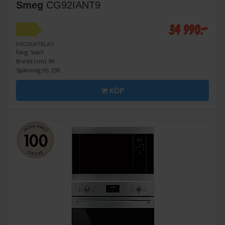
Smeg
CG92IANT9
34 990:-
A
PRODUKTBLAD
Färg: Svart
Bredd (cm): 90
Spänning (V): 230
KÖP