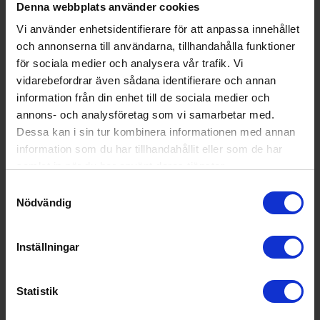
Denna webbplats använder cookies
Vi använder enhetsidentifierare för att anpassa innehållet
och annonserna till användarna, tillhandahålla funktioner
för sociala medier och analysera vår trafik. Vi
vidarebefordrar även sådana identifierare och annan
information från din enhet till de sociala medier och
annons- och analysföretag som vi samarbetar med.
Dessa kan i sin tur kombinera informationen med annan
Induktionsspis
Smeg
C92IMMB2 - 90cm, induktion, 5 års
information som du har tillhandahållit eller som de har
garanti
samlat in när du har använt deras tjänster.
44 995:-
A
Samtyckesval
I lager
Nödvändig
PRODUKTBLAD
Färg: Svart
Bredd (cm): 90
Spänning (V): 230
Inställningar
KÖP
Statistik