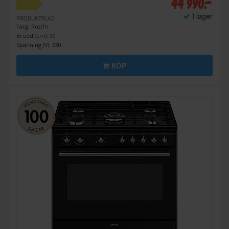
44 990:-
A
I lager
PRODUKTBLAD
Färg: Rostfri
Bredd (cm): 90
Spänning (V): 230
KÖP