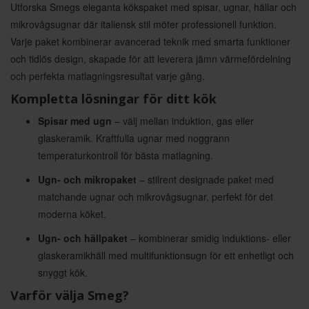
Utforska Smegs eleganta kökspaket med spisar, ugnar, hällar och
mikrovågsugnar där italiensk stil möter professionell funktion.
Varje paket kombinerar avancerad teknik med smarta funktioner
och tidlös design, skapade för att leverera jämn värmefördelning
och perfekta matlagningsresultat varje gång.
Kompletta lösningar för ditt kök
Spisar med ugn
– välj mellan induktion, gas eller
glaskeramik. Kraftfulla ugnar med noggrann
temperaturkontroll för bästa matlagning.
Ugn- och mikropaket
– stilrent designade paket med
matchande ugnar och mikrovågsugnar, perfekt för det
moderna köket.
Ugn- och hällpaket
– kombinerar smidig induktions- eller
glaskeramikhäll med multifunktionsugn för ett enhetligt och
snyggt kök.
Varför välja Smeg?