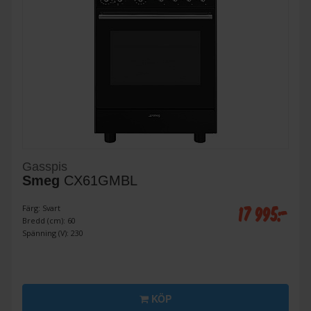
Gasspis
Smeg
CX61GMBL
17 995:-
Färg: Svart
Bredd (cm): 60
Spänning (V): 230
KÖP