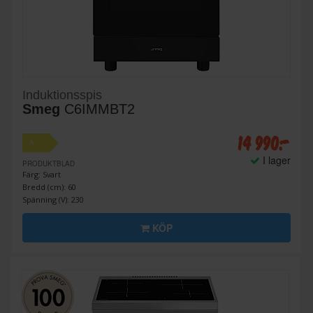
Induktionsspis
Smeg
C6IMMBT2
14 990:-
A
I lager
PRODUKTBLAD
Färg: Svart
Bredd (cm): 60
Spänning (V): 230
KÖP