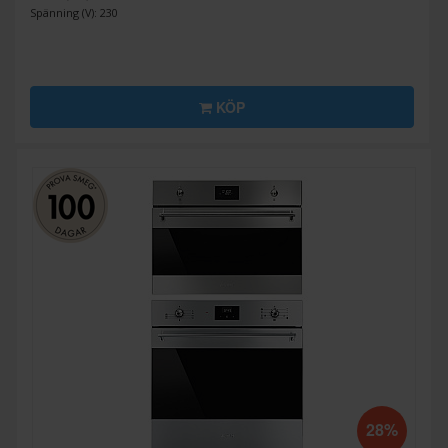
Spänning (V): 230
KÖP
28%