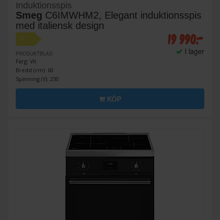
Induktionsspis
Smeg
C6IMWHM2, Elegant induktionsspis
med italiensk design
19 990:-
A
I lager
PRODUKTBLAD
Färg: Vit
Bredd (cm): 60
Spänning (V): 230
KÖP