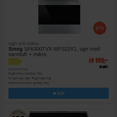
31%
Ugn och mikro
Smeg
SF6300TVX-MP322X1, ugn med
varmluft + mikro
14 990:-
A
21 685:-
PRODUKTBLAD
Ångfunktion (Ja/Nej): Nej
Rengöring i ugn: Ångrengöring
Stektermometer (Ja/Nej): Nej
KÖP