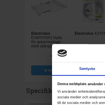
Electrolux
Electrolux
E2YH
E1WYHSK2 hylla
för pelarmontage
med utdragbar hylla
995:-
289
I lager
Samtycke
KÖP
KÖP
Denna webbplats använder 
Specifikationer
Vi använder enhetsidentifierar
sociala medier och analysera 
till de sociala medier och a