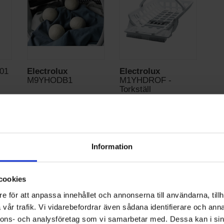
01
Electrolux
Electrolux
M9YHODB1
M1YHDROF -
Torkställ
:-
251:-
913:-
Information
KÖP
KÖP
cookies
e för att anpassa innehållet och annonserna till användarna, tillh
vår trafik. Vi vidarebefordrar även sådana identifierare och anna
nnons- och analysföretag som vi samarbetar med. Dessa kan i sin