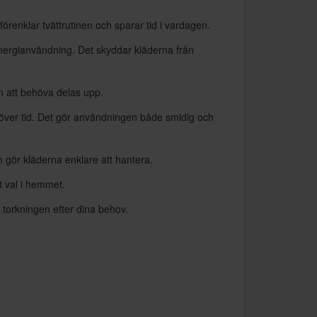
örenklar tvättrutinen och sparar tid i vardagen.
nergianvändning. Det skyddar kläderna från
n att behöva delas upp.
lt över tid. Det gör användningen både smidig och
 gör kläderna enklare att hantera.
gt val i hemmet.
torkningen efter dina behov.