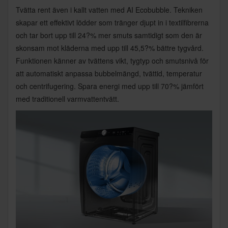
Tvätta rent även i kallt vatten med AI Ecobubble. Tekniken
skapar ett effektivt lödder som tränger djupt in i textilfibrerna
och tar bort upp till 24?% mer smuts samtidigt som den är
skonsam mot kläderna med upp till 45,5?% bättre tygvård.
Funktionen känner av tvättens vikt, tygtyp och smutsnivå för
att automatiskt anpassa bubbelmängd, tvättid, temperatur
och centrifugering. Spara energi med upp till 70?% jämfört
med traditionell varmvattentvätt.