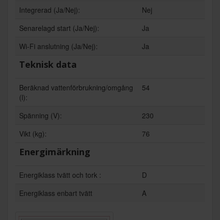
Integrerad (Ja/Nej):
Nej
Senarelagd start (Ja/Nej):
Ja
Wi-Fi anslutning (Ja/Nej):
Ja
Teknisk data
Beräknad vattenförbrukning/omgång
54
(l):
Spänning (V):
230
Vikt (kg):
76
Energimärkning
Energiklass tvätt och tork :
D
Energiklass enbart tvätt
A