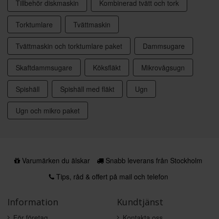
Tillbehör diskmaskin
Kombinerad tvätt och tork
Torktumlare
Tvättmaskin
Tvättmaskin och torktumlare paket
Dammsugare
Skaftdammsugare
Köksfläkt
Mikrovågsugn
Spishäll
Spishäll med fläkt
Ugn
Ugn och mikro paket
Varumärken du älskar
Snabb leverans från Stockholm
Tips, råd & offert på mail och telefon
Information
Kundtjänst
För företag
Kontakta oss