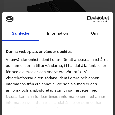
Samtycke
Information
Om
Denna webbplats använder cookies
Häll med fläkt
Vi använder enhetsidentifierare för att anpassa innehållet
Thermex
Le Mans Typhoon Compact
och annonserna till användarna, tillhandahålla funktioner
för sociala medier och analysera vår trafik. Vi
12 990:-
+
A
vidarebefordrar även sådana identifierare och annan
I lager
PRODUKTBLAD
information från din enhet till de sociala medier och
Boost-funktion (Ja/Nej): Ja
annons- och analysföretag som vi samarbetar med.
Antal zoner (st): 4
Dessa kan i sin tur kombinera informationen med annan
information som du har tillhandahållit eller som de har
KÖP
samlat in när du har använt deras tjänster.