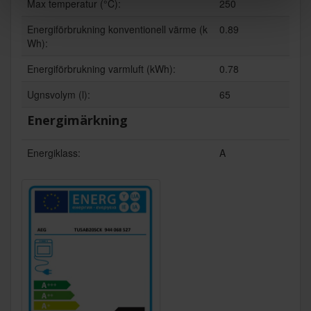
Max temperatur (°C):
250
Energiförbrukning konventionell värme (k
0.89
Wh):
Energiförbrukning varmluft (kWh):
0.78
Ugnsvolym (l):
65
Energimärkning
Energiklass:
A