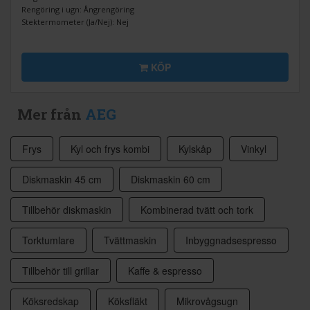
Rengöring i ugn: Ångrengöring
Stektermometer (Ja/Nej): Nej
KÖP
Mer från
AEG
Frys
Kyl och frys kombi
Kylskåp
Vinkyl
Diskmaskin 45 cm
Diskmaskin 60 cm
Tillbehör diskmaskin
Kombinerad tvätt och tork
Torktumlare
Tvättmaskin
Inbyggnadsespresso
Tillbehör till grillar
Kaffe & espresso
Köksredskap
Köksfläkt
Mikrovågsugn