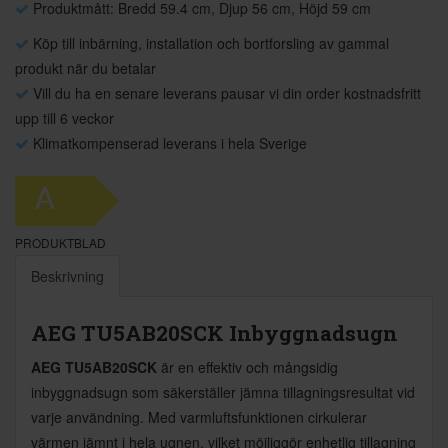
Produktmått: Bredd 59.4 cm, Djup 56 cm, Höjd 59 cm
Köp till inbärning, installation och bortforsling av gammal
produkt när du betalar
Vill du ha en senare leverans pausar vi din order kostnadsfritt
upp till 6 veckor
Klimatkompenserad leverans i hela Sverige
A
PRODUKTBLAD
Beskrivning
AEG TU5AB20SCK Inbyggnadsugn
AEG TU5AB20SCK
är en effektiv och mångsidig
inbyggnadsugn som säkerställer jämna tillagningsresultat vid
varje användning. Med varmluftsfunktionen cirkulerar
värmen jämnt i hela ugnen, vilket möjliggör enhetlig tillagning