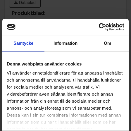
Datablad
Produktblad:
Varumärke:
AEG
Modellbeteckning:
TU5AB20SCK
Samtycke
Information
Om
Höjd (cm):
59
Bredd (cm):
59.4
Denna webbplats använder cookies
Djup (cm):
56
Vi använder enhetsidentifierare för att anpassa innehållet
och annonserna till användarna, tillhandahålla funktioner
EAN
73333941096
40
för sociala medier och analysera vår trafik. Vi
vidarebefordrar även sådana identifierare och annan
Allmän information
information från din enhet till de sociala medier och
annons- och analysföretag som vi samarbetar med.
Rengöring i ugn:
Ångrengöring
Dessa kan i sin tur kombinera informationen med annan
Färg:
Svart
information som du har tillhandahållit eller som de har
samlat in när du har använt deras tjänster.