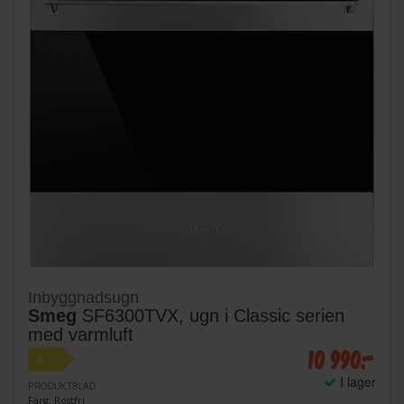
Inbyggnadsugn
Smeg
SF6300TVX, ugn i Classic serien
med varmluft
10 990:-
A
I lager
PRODUKTBLAD
Färg: Rostfri