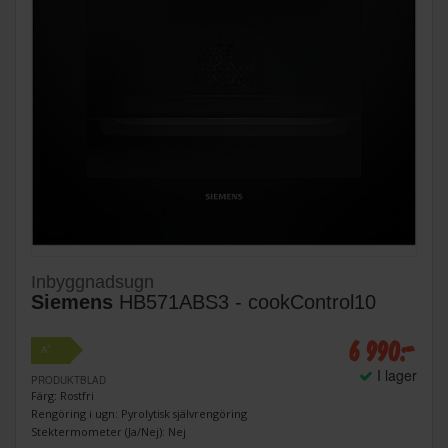
Inbyggnadsugn
Siemens
HB571ABS3 - cookControl10
6 990:-
+
A
I lager
PRODUKTBLAD
Färg: Rostfri
Rengöring i ugn: Pyrolytisk självrengöring
Stektermometer (Ja/Nej): Nej