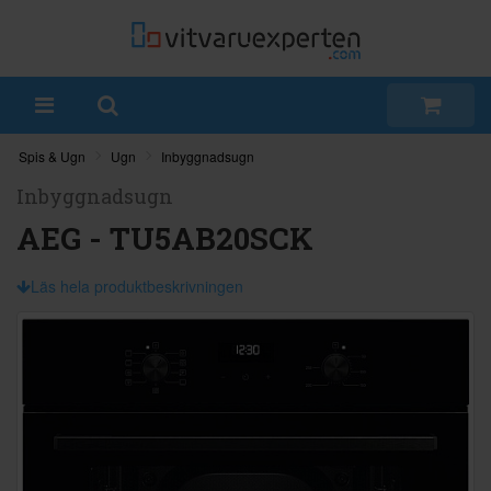
Spis & Ugn
Ugn
Inbyggnadsugn
Inbyggnadsugn
AEG - TU5AB20SCK
Läs hela produktbeskrivningen