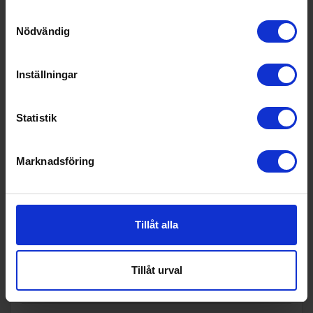
Produktgrupp:
Inbyggnadsug
Samtyckesval
n
Nödvändig
Funktioner och egenskaper
Inställningar
Ångfunktion (Ja/Nej):
Nej
Display (Ja/Nej):
Ja
Statistik
Grill (Ja/Nej):
Ja
Mikrovågsfunktion (Ja/Nej):
Nej
Marknadsföring
Stektermometer (Ja/Nej):
Nej
Timer (Ja/Nej):
Ja
Tillåt alla
Varmluftsugn (Ja/Nej):
Ja
Wi-Fi anslutning (Ja/Nej):
Nej
Tillåt urval
Teknisk data