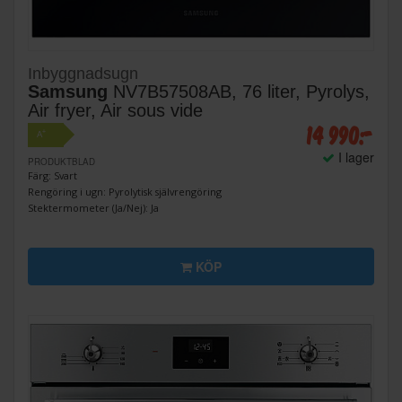
Inbyggnadsugn
Samsung
NV7B57508AB, 76 liter, Pyrolys,
Air fryer, Air sous vide
14 990:-
+
A
I lager
PRODUKTBLAD
Färg: Svart
Rengöring i ugn: Pyrolytisk självrengöring
Stektermometer (Ja/Nej): Ja
KÖP