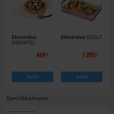
Electrolux
Electrolux
E2SLT
E9OHPS1
669:-
1 295:-
KÖP
KÖP
Specifikationer