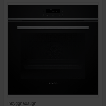
Inbyggnadsugn