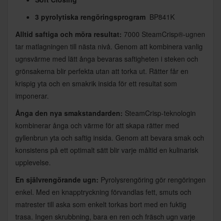
3 pyrolytiska rengöringsprogram
BP841K
Alltid saftiga och möra resultat:
7000 SteamCrisp®-ugnen
tar matlagningen till nästa nivå. Genom att kombinera vanlig
ugnsvärme med lätt ånga bevaras saftigheten i steken och
grönsakerna blir perfekta utan att torka ut. Rätter får en
krispig yta och en smakrik insida för ett resultat som
imponerar.
Ånga den nya smakstandarden:
SteamCrisp-teknologin
kombinerar ånga och värme för att skapa rätter med
gyllenbrun yta och saftig insida. Genom att bevara smak och
konsistens på ett optimalt sätt blir varje måltid en kulinarisk
upplevelse.
En självrengörande ugn:
Pyrolysrengöring gör rengöringen
enkel. Med en knapptryckning förvandlas fett, smuts och
matrester till aska som enkelt torkas bort med en fuktig
trasa. Ingen skrubbning, bara en ren och fräsch ugn varje