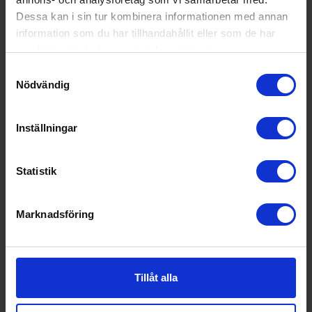
Dessa kan i sin tur kombinera informationen med annan
Allmän information
information som du har tillhandahållit eller som de har
samlat in när du har använt deras tjänster.
Rengöring i ugn:
Pyrolytisk självreng
öring
Samtyckesval
Nödvändig
Färg:
Svart
Produktgrupp:
Inbyggnadsugn
Inställningar
Funktioner och egenskaper
Statistik
Ångfunktion (Ja/Nej):
Ja
Display (Ja/Nej):
Ja
Marknadsföring
Grill (Ja/Nej):
Ja
Mikrovågsfunktion (Ja/Nej):
Nej
Tillåt alla
Stektermometer (Ja/Nej):
Ja
Timer (Ja/Nej):
Ja