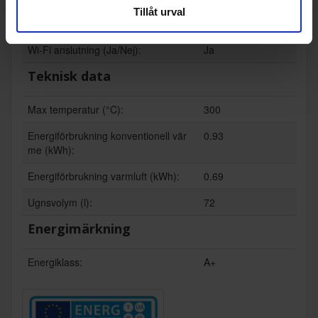
Tillåt urval
Varmluftsugn (Ja/Nej):
Ja
Wi-Fi anslutning (Ja/Nej):
Ja
Teknisk data
Max temperatur (°C):
300
Energiförbrukning konventionell vär
0.93
me (kWh):
Energiförbrukning varmluft (kWh):
0.69
Ugnsvolym (l):
72
Energimärkning
Energiklass:
A+