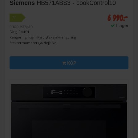
Siemens
HB571ABS3 - cookControl10
6 990:-
+
A
I lager
PRODUKTBLAD
Färg: Rostfri
Rengöring i ugn: Pyrolytisk självrengöring
Stektermometer (Ja/Nej): Nej
KÖP