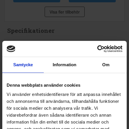
Visa fler tillbehör
Specifikationer
Datablad
Produktblad:
Samtycke
Information
Om
Varumärke:
AEG
Modellbeteckning:
BP841K
Denna webbplats använder cookies
Vi använder enhetsidentifierare för att anpassa innehållet
Höjd (cm):
59.4
och annonserna till användarna, tillhandahålla funktioner
Bredd (cm):
59.6
för sociala medier och analysera vår trafik. Vi
vidarebefordrar även sådana identifierare och annan
Djup (cm):
56.9
information från din enhet till de sociala medier och
EAN
7333394017792
annons- och analysföretag som vi samarbetar med.