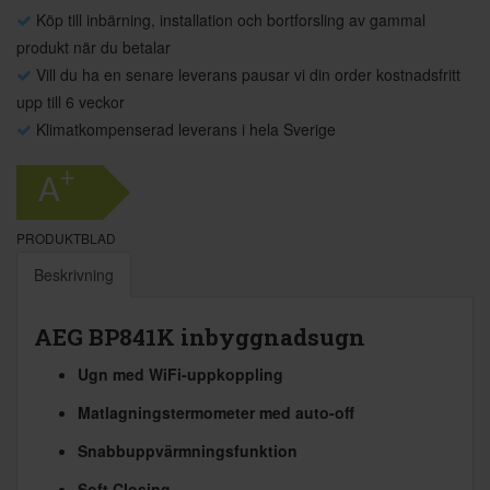
Köp till inbärning, installation och bortforsling av gammal
produkt när du betalar
Vill du ha en senare leverans pausar vi din order kostnadsfritt
upp till 6 veckor
Klimatkompenserad leverans i hela Sverige
+
A
PRODUKTBLAD
Beskrivning
AEG BP841K inbyggnadsugn
Ugn med WiFi-uppkoppling
Matlagningstermometer med auto-off
Snabbuppvärmningsfunktion
Soft Closing