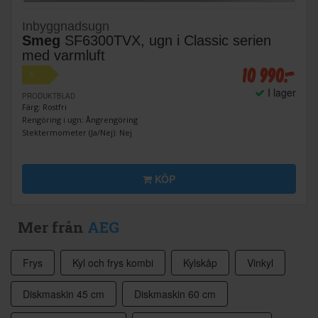
Inbyggnadsugn
Smeg
SF6300TVX, ugn i Classic serien
med varmluft
10 990:-
A
I lager
PRODUKTBLAD
Färg: Rostfri
Rengöring i ugn: Ångrengöring
Stektermometer (Ja/Nej): Nej
KÖP
Mer från
AEG
Frys
Kyl och frys kombi
Kylskåp
Vinkyl
Diskmaskin 45 cm
Diskmaskin 60 cm