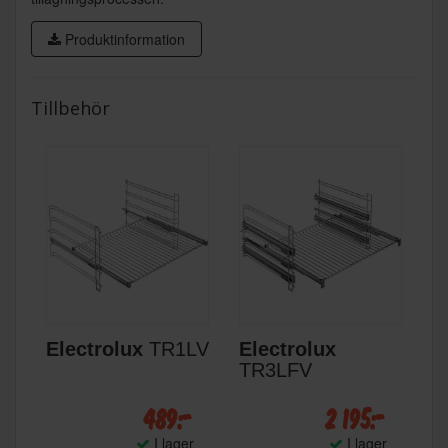
Produktinformation
Tillbehör
Electrolux
TR1LV
Electrolux
TR3LFV
489:-
2 195:-
I lager
I lager