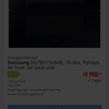
Inbyggnadsugn
Samsung
NV7B57508AB, 76 liter, Pyrolys,
Air fryer, Air sous vide
14 990:-
+
A
I lager
PRODUKTBLAD
Färg: Svart
Rengöring i ugn: Pyrolytisk självrengöring
Stektermometer (Ja/Nej): Ja