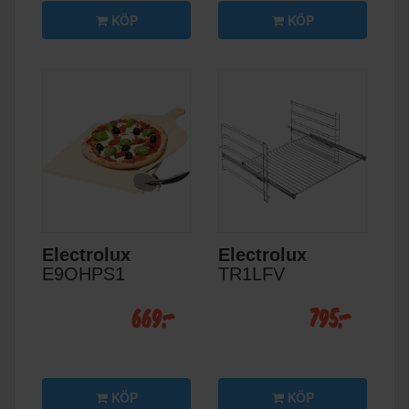
KÖP
KÖP
Electrolux
Electrolux
E9OHPS1
TR1LFV
669:-
795:-
KÖP
KÖP