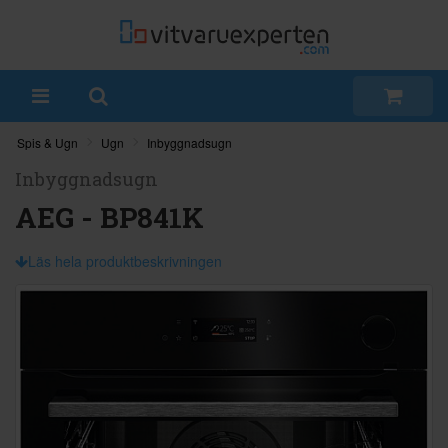
Spis & Ugn
Ugn
Inbyggnadsugn
Inbyggnadsugn
AEG - BP841K
Läs hela produktbeskrivningen