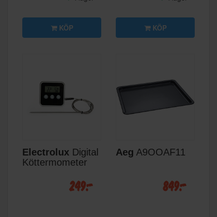
KÖP
KÖP
Electrolux
Digital
Aeg
A9OOAF11
Köttermometer
249:-
849:-