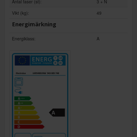
Antal faser (st):
3 + N
Vikt (kg):
49
Energimärkning
Energiklass:
A