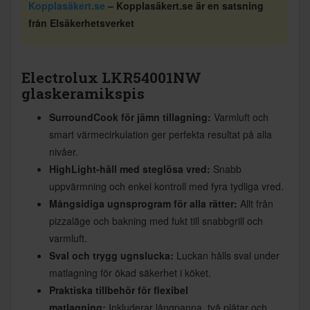
Kopplasäkert.se
– Kopplasäkert.se är en satsning
från Elsäkerhetsverket
Electrolux LKR54001NW
glaskeramikspis
SurroundCook för jämn tillagning:
Varmluft och
smart värmecirkulation ger perfekta resultat på alla
nivåer.
HighLight-häll med steglösa vred:
Snabb
uppvärmning och enkel kontroll med fyra tydliga vred.
Mångsidiga ugnsprogram för alla rätter:
Allt från
pizzaläge och bakning med fukt till snabbgrill och
varmluft.
Sval och trygg ugnslucka:
Luckan hålls sval under
matlagning för ökad säkerhet i köket.
Praktiska tillbehör för flexibel
matlagning:
Inkluderar långpanna, två plåtar och