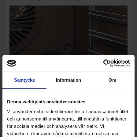
Samtycke
Information
Om
Denna webbplats använder cookies
Flyttbara ugnsstegar för snabbare och
bekvämare rengöring
Vi använder enhetsidentifierare för att anpassa innehållet
och annonserna till användarna, tillhandahålla funktioner
De flyttbara stegarna gör det lätt att komma åt i hela ugnen,
för sociala medier och analysera vår trafik. Vi
även i de mest svåråtkomliga hörnen. Det sparar tid och
vidarebefordrar även sådana identifierare och annan
minskar ansträngningen, så du kan rengöra ugnen snabbt