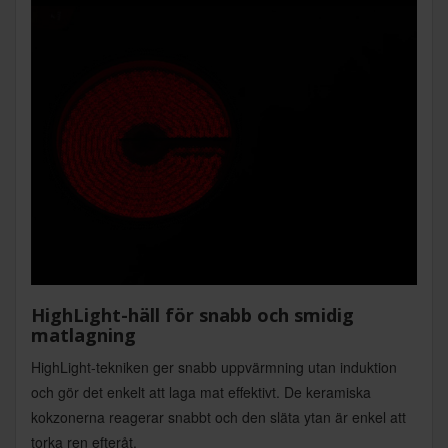
HighLight-häll för snabb och smidig
matlagning
HighLight-tekniken ger snabb uppvärmning utan induktion
och gör det enkelt att laga mat effektivt. De keramiska
kokzonerna reagerar snabbt och den släta ytan är enkel att
torka ren efteråt.