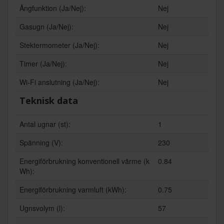
Ångfunktion (Ja/Nej):
Nej
Gasugn (Ja/Nej):
Nej
Stektermometer (Ja/Nej):
Nej
Timer (Ja/Nej):
Nej
Wi-Fi anslutning (Ja/Nej):
Nej
Teknisk data
Antal ugnar (st):
1
Spänning (V):
230
Energiförbrukning konventionell värme (k
0.84
Wh):
Energiförbrukning varmluft (kWh):
0.75
Ugnsvolym (l):
57