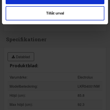
Tillåt urval
KÖP
KÖP
Specifikationer
Datablad
Produktblad:
Varumärke:
Electrolux
Modellbeteckning:
LKR54001NW
Höjd (cm):
85.8
Max höjd (cm):
92.3