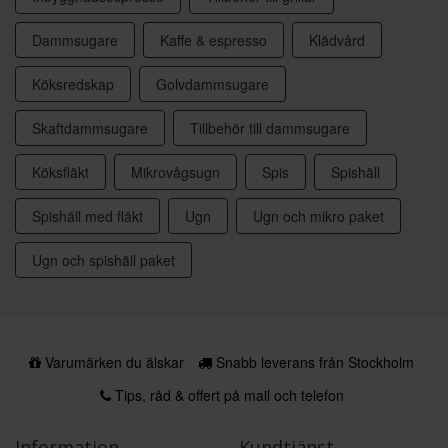
Dammsugare
Kaffe & espresso
Klädvård
Köksredskap
Golvdammsugare
Skaftdammsugare
Tillbehör till dammsugare
Köksfläkt
Mikrovågsugn
Spis
Spishäll
Spishäll med fläkt
Ugn
Ugn och mikro paket
Ugn och spishäll paket
Varumärken du älskar
Snabb leverans från Stockholm
Tips, råd & offert på mail och telefon
Information
Kundtjänst