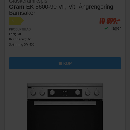
Glaskeramikspis
Gram
EK 5600-90 VF, Vit, Ångrengöring,
Barnsäker
10 899:-
A
I lager
PRODUKTBLAD
Färg: Vit
Bredd (cm): 60
Spänning (V): 400
KÖP