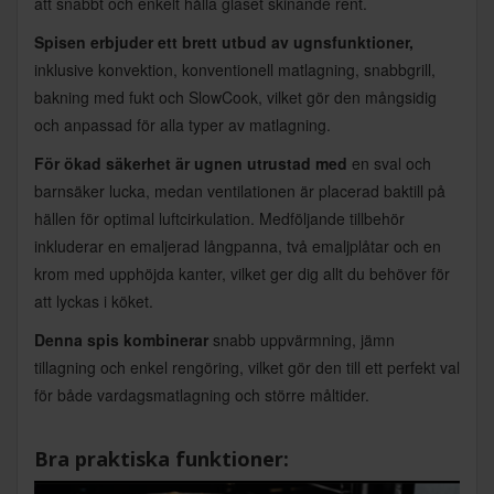
att snabbt och enkelt hålla glaset skinande rent.
Spisen erbjuder ett brett utbud av ugnsfunktioner,
inklusive konvektion, konventionell matlagning, snabbgrill,
bakning med fukt och SlowCook, vilket gör den mångsidig
och anpassad för alla typer av matlagning.
För ökad säkerhet är ugnen utrustad med
en sval och
barnsäker lucka, medan ventilationen är placerad baktill på
hällen för optimal luftcirkulation. Medföljande tillbehör
inkluderar en emaljerad långpanna, två emaljplåtar och en
krom med upphöjda kanter, vilket ger dig allt du behöver för
att lyckas i köket.
Denna spis kombinerar
snabb uppvärmning, jämn
tillagning och enkel rengöring, vilket gör den till ett perfekt val
för både vardagsmatlagning och större måltider.
Bra praktiska funktioner: