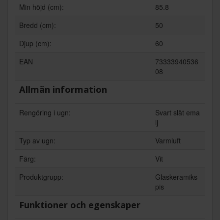
Min höjd (cm):
85.8
Bredd (cm):
50
Djup (cm):
60
EAN
73333940536
08
Allmän information
Rengöring i ugn:
Svart slät ema
lj
Typ av ugn:
Varmluft
Färg:
Vit
Produktgrupp:
Glaskeramiks
pis
Funktioner och egenskaper