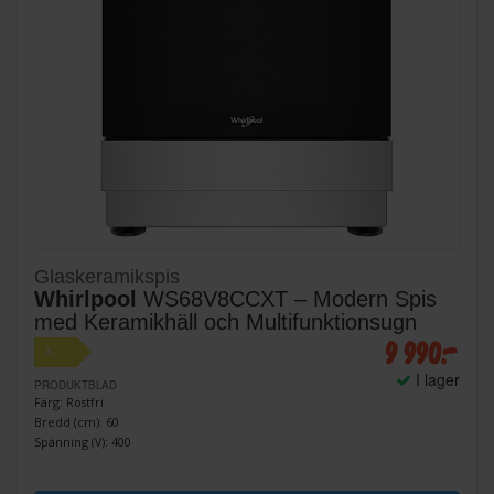
Glaskeramikspis
Whirlpool
WS68V8CCXT – Modern Spis
med Keramikhäll och Multifunktionsugn
9 990:-
A
I lager
PRODUKTBLAD
Färg: Rostfri
Bredd (cm): 60
Spänning (V): 400