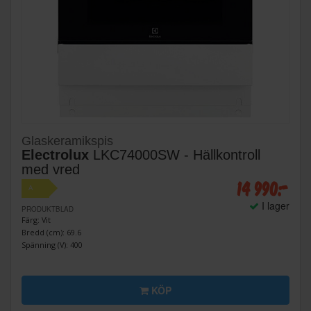
Glaskeramikspis
Electrolux
LKC74000SW - Hällkontroll
med vred
14 990:-
A
I lager
PRODUKTBLAD
Färg: Vit
Bredd (cm): 69.6
Spänning (V): 400
KÖP