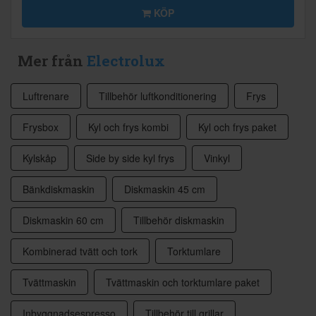
KÖP
Mer från
Electrolux
Luftrenare
Tillbehör luftkonditionering
Frys
Frysbox
Kyl och frys kombi
Kyl och frys paket
Kylskåp
Side by side kyl frys
Vinkyl
Bänkdiskmaskin
Diskmaskin 45 cm
Diskmaskin 60 cm
Tillbehör diskmaskin
Kombinerad tvätt och tork
Torktumlare
Tvättmaskin
Tvättmaskin och torktumlare paket
Inbyggnadsespresso
Tillbehör till grillar