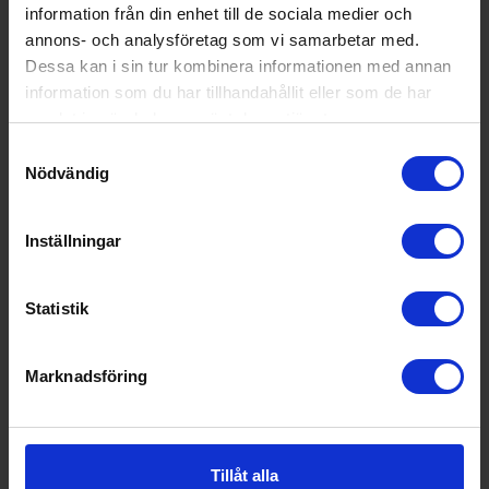
information från din enhet till de sociala medier och
och utan krångel.
annons- och analysföretag som vi samarbetar med.
Produktinformation
Dessa kan i sin tur kombinera informationen med annan
information som du har tillhandahållit eller som de har
samlat in när du har använt deras tjänster.
Tillbehör
Samtyckesval
Nödvändig
Inställningar
Statistik
Marknadsföring
Electrolux
Digital
Electrolux
Köttermometer
E9OHPS1
249:-
669:-
Tillåt alla