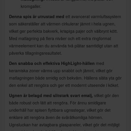
kromgaller.
Denna spis är utrustad med
ett avancerat varmluftssystem
som säkerställer att värmen cirkulerar jämnt i hela ugnen,
vilket ger perfekta bakverk, krispiga pajer och välbrynt kött.
Med matlagning på flera nivåer och ett extra ringformat
värmeelement kan du använda två plåtar samtidigt utan att
påverka tillagningsresultatet.
Den snabba och effektiva HighLight-hällen
med
keramiska zoner värms upp snabbt och jämnt, vilket gör
matlagningen både smidig och bekväm. Hällens släta yta gör
den enkel att rengöra och ger ett modernt utseende i köket.
Ugnen är belagd med slitstark svart emalj,
vilket gör den
både robust och lätt att rengöra.
För ännu smidigare
underhåll har spisen flyttbara ugnsstegar, vilket gör det
enklare att rengöra även de svåråtkomliga hörnen.
Ugnsluckan har avtagbara glaspaneler, vilket gör det möjligt