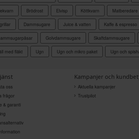
fekvarn
Brödrost
Elvisp
Köttkvarn
Matberedare
grillar
Dammsugare
Juice & vatten
Kaffe & espresso
ammsugarpåsar
Golvdammsugare
Skaftdammsugare
ll med fläkt
Ugn
Ugn och mikro paket
Ugn och spishä
jänst
Kampanjer och kundbet
ta oss
Aktuella kampanjer
a frågor
Trustpilot
e & garanti
ing
nsalternativ
nformation