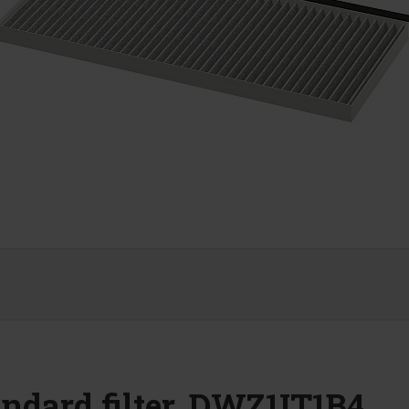
ndard filter, DWZ1IT1B4