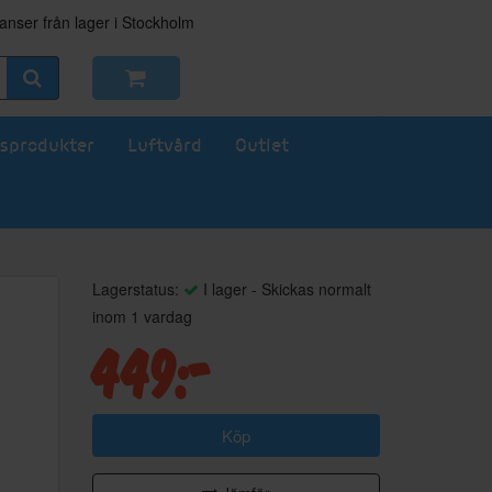
nser från lager i Stockholm
sprodukter
Luftvård
Outlet
Lagerstatus:
I lager - Skickas normalt
inom 1 vardag
449:-
Köp