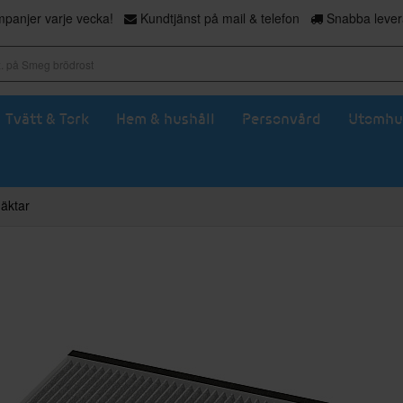
panjer varje vecka!
Kundtjänst på mail & telefon
Snabba levera
Tvätt & Tork
Hem & hushåll
Personvård
Utomhu
fläktar