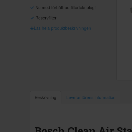
Nu med förbättrad filterteknologi
Reservfilter
Läs hela produktbeskrivningen
Beskrivning
Leverantörens information
Bosch Clean Air Sta