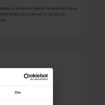
filter är ett utmärkt tillbehör för kolfilterdrift och är
 D49PU54X0 och är utformat för att hålla din
anda.
Om