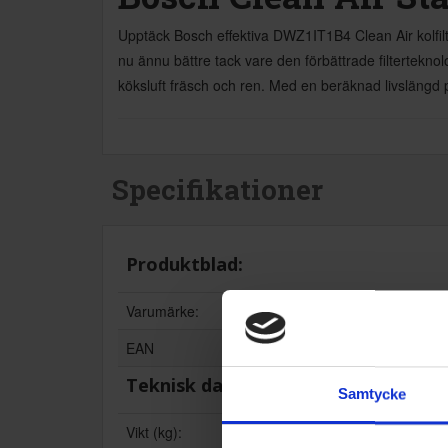
Upptäck Bosch effektiva DWZ1IT1B4 Clean Air kolfilter, d
nu ännu bättre tack vare den förbättrade filtertekn
köksluft fräsch och ren. Med en beräknad livslängd 
Specifikationer
Produktblad:
Varumärke:
B
EAN
4
Teknisk data
Samtycke
Vikt (kg):
0