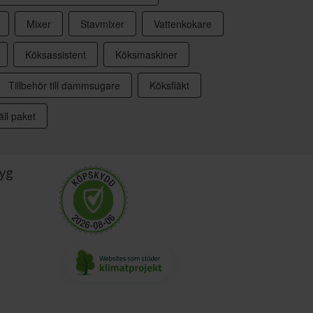
Mixer
Stavmixer
Vattenkokare
Köksassistent
Köksmaskiner
Tillbehör till dammsugare
Köksfläkt
ll paket
yg