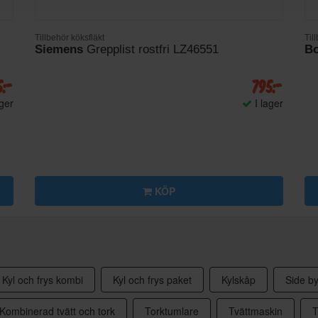
Tillbehör köksfläkt
Til
Siemens
Grepplist rostfri LZ46551
B
5:-
795:-
ager
I lager
KÖP
Kyl och frys kombi
Kyl och frys paket
Kylskåp
Side by
Kombinerad tvätt och tork
Torktumlare
Tvättmaskin
T