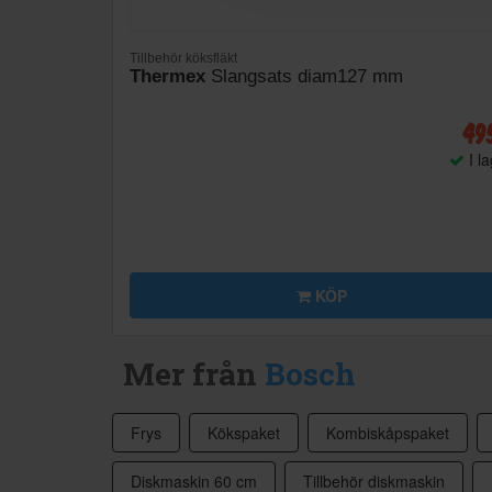
Tillbehör köksfläkt
Thermex
Slangsats diam127 mm
49
I l
KÖP
Mer från
Bosch
Frys
Kökspaket
Kombiskåpspaket
Diskmaskin 60 cm
Tillbehör diskmaskin