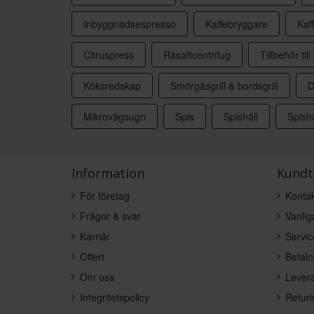
Inbyggnadsespresso
Kaffebryggare
Kaf
Citruspress
Råsaftcentrifug
Tillbehör till 
Köksredskap
Smörgåsgrill & bordsgrill
D
Mikrovågsugn
Spis
Spishäll
Spishä
Information
Kundt
För företag
Kontak
Frågor & svar
Vanlig
Karriär
Servic
Offert
Betaln
Om oss
Levera
Integritetspolicy
Returi