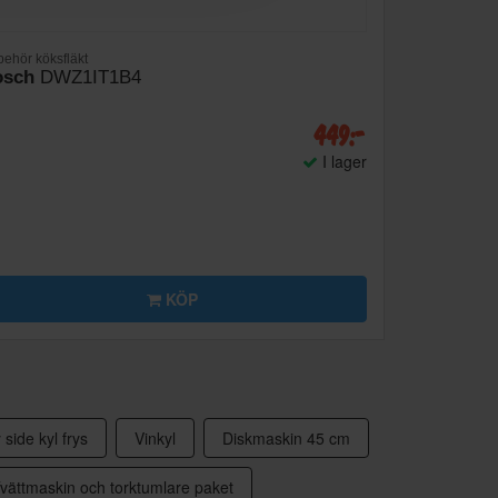
lbehör köksfläkt
osch
DWZ1IT1B4
449:-
I lager
KÖP
 side kyl frys
Vinkyl
Diskmaskin 45 cm
vättmaskin och torktumlare paket