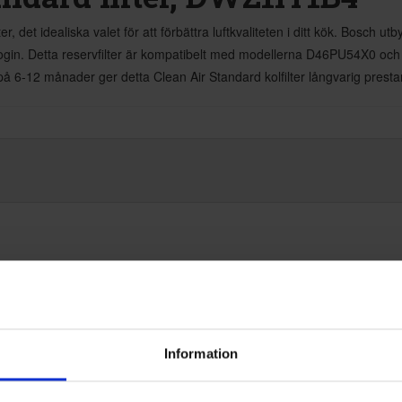
et idealiska valet för att förbättra luftkvaliteten i ditt kök. Bosch utbytes
ologin. Detta reservfilter är kompatibelt med modellerna D46PU54X0 och
på 6-12 månader ger detta Clean Air Standard kolfilter långvarig prest
osch
242005284122
Information
,6