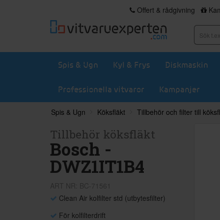
Offert & rådgivning
Kam
Spis & Ugn
Kyl & Frys
Diskmaskin
Professionella vitvaror
Kampanjer
Spis & Ugn
Köksfläkt
Tillbehör och filter till köks
Tillbehör köksfläkt
Bosch -
DWZ1IT1B4
ART NR: BC-71561
Clean Air kolfilter std (utbytesfilter)
För kolfilterdrift