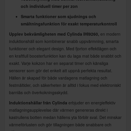
och individuell timer per zon
Smarta funktioner som sjudnings och
smältningsfunktion för exakt temperaturkontroll
Upplev bekvämligheten med Cylinda IHI9260,
en modern
induktionshäll som kombinerar snabb uppvärmning, smarta
funktioner och elegant design. Med fjorton effektlägen och
en kraftfull boosterfunktion kan du laga mat både snabbt och
exakt. Varje kokzon har en separat timer och känsliga
sensorer som gör det enkelt att uppnå perfekta resultat.
Hällen är skapad för både vardagens matlagning och
festmåltider, och säkerheten är alltid i fokus med elektroniskt
barnlås och överkokningsskydd.
Induktionshällar från Cylinda
erbjuder en energieffektiv
matlagningsupplevelse där värmen genereras direkt i
kastrullens botten medan hällens yta förblir sval. Det minskar
värmeförlusten och gör tillagningen både snabbare och