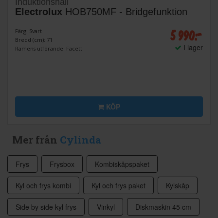
Induktionshäll
Electrolux
HOB750MF - Bridgefunktion
5 990:-
Färg: Svart
Bredd (cm): 71
I lager
Ramens utförande: Facett
KÖP
Mer från
Cylinda
Frys
Frysbox
Kombiskåpspaket
Kyl och frys kombi
Kyl och frys paket
Kylskåp
Side by side kyl frys
Vinkyl
Diskmaskin 45 cm