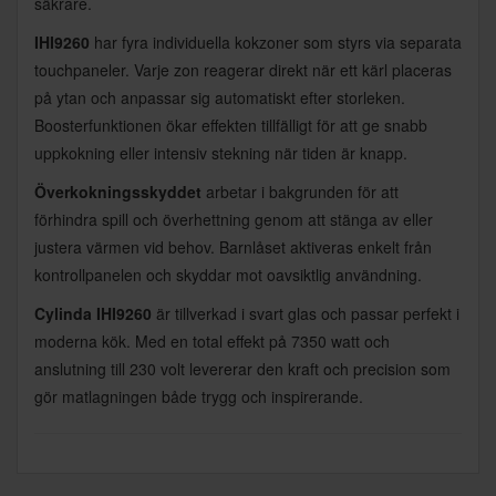
säkrare.
IHI9260
har fyra individuella kokzoner som styrs via separata
touchpaneler. Varje zon reagerar direkt när ett kärl placeras
på ytan och anpassar sig automatiskt efter storleken.
Boosterfunktionen ökar effekten tillfälligt för att ge snabb
uppkokning eller intensiv stekning när tiden är knapp.
Överkokningsskyddet
arbetar i bakgrunden för att
förhindra spill och överhettning genom att stänga av eller
justera värmen vid behov. Barnlåset aktiveras enkelt från
kontrollpanelen och skyddar mot oavsiktlig användning.
Cylinda IHI9260
är tillverkad i svart glas och passar perfekt i
moderna kök. Med en total effekt på 7350 watt och
anslutning till 230 volt levererar den kraft och precision som
gör matlagningen både trygg och inspirerande.