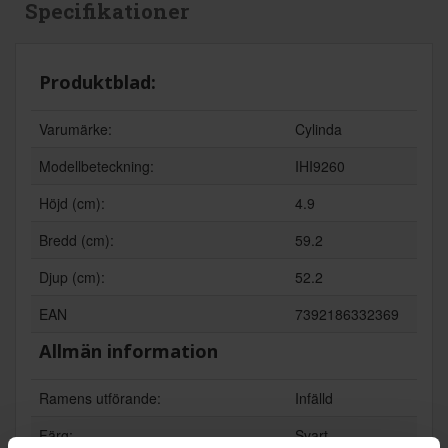
Specifikationer
Produktblad:
Varumärke:
Cylinda
Modellbeteckning:
IHI9260
Höjd (cm):
4.9
Bredd (cm):
59.2
Djup (cm):
52.2
EAN
7392186332369
Allmän information
Ramens utförande:
Infälld
Färg:
Svart