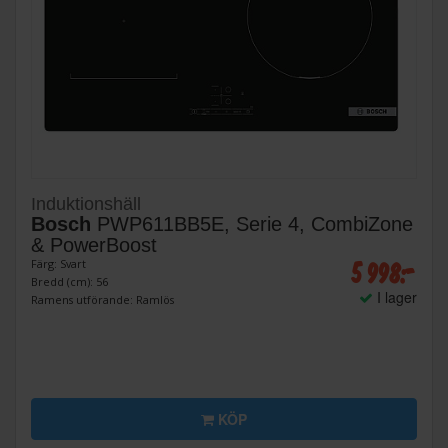
Induktionshäll
Bosch
PWP611BB5E, Serie 4, CombiZone
& PowerBoost
5 998:-
Färg: Svart
Bredd (cm): 56
I lager
Ramens utförande: Ramlös
KÖP