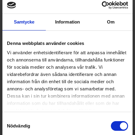
Produktgrupp:
Induktionshäll
Funktioner och egenskaper
Samtycke
Information
Om
Barnlås (Ja/Nej):
Ja
Denna webbplats använder cookies
Boost-funktion (Ja/Nej):
Ja
Vi använder enhetsidentifierare för att anpassa innehållet
Kompatibel med stadsgas (Ja/Nej):
Nej
och annonserna till användarna, tillhandahålla funktioner
Wi-Fi anslutning (Ja/Nej):
Nej
för sociala medier och analysera vår trafik. Vi
vidarebefordrar även sådana identifierare och annan
Teknisk data
information från din enhet till de sociala medier och
annons- och analysföretag som vi samarbetar med.
Antal zoner (st):
4
Dessa kan i sin tur kombinera informationen med annan
information som du har tillhandahållit eller som de har
samlat in när du har använt deras tjänster.
Populära produkter i denna kategori
Samtyckesval
Nödvändig