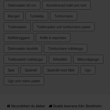
Diskmaskin 60 cm
Kombinerad tvätt och tork
Mangel
Torkskåp
Torktumlare
Tvättmaskin
Tvättmaskin och torktumlare paket
Kaffebryggare
Kaffe & espresso
Diskmaskin storkök
Torktumlare tvättstuga
Tvättmaskin tvättstuga
Köksfläkt
Mikrovågsugn
Spis
Spishäll
Spishäll med fläkt
Ugn
Ugn och mikro paket
Varumärken du älskar
Snabb leverans från Stockholm