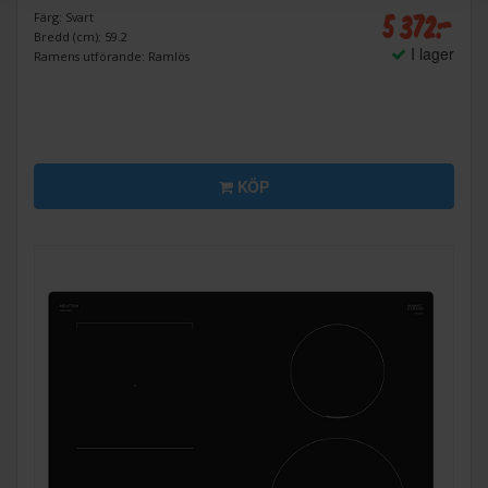
5 372:-
Färg: Svart
Bredd (cm): 59.2
I lager
Ramens utförande: Ramlös
KÖP