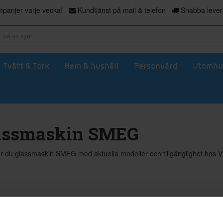
panjer varje vecka!
Kundtjänst på mail & telefon
Snabba levera
Tvätt & Tork
Hem & hushåll
Personvård
Utomhu
assmaskin SMEG
ar du glassmaskin SMEG med aktuella modeller och tillgänglighet hos V