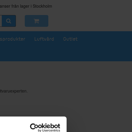
nser från lager i Stockholm
sprodukter
Luftvård
Outlet
itvaruexperten.