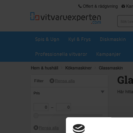
Offert & rådgivning
Kam
Spis & Ugn
Kyl & Frys
Diskmaskin
Professionella vitvaror
Kampanjer
Hem & hushåll
Köksmaskiner
Glassmaskin
Gl
Filter
Här hitt
Pris
–