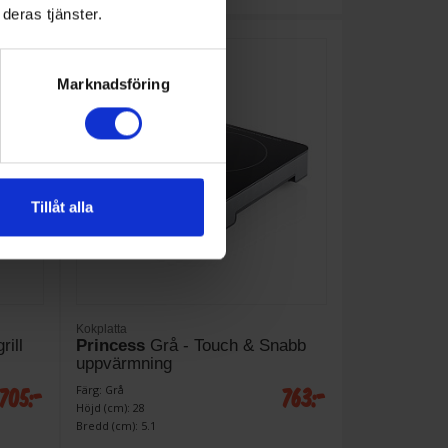
deras tjänster.
Marknadsföring
Tillåt alla
Kokplatta
rill
Princess
Grå - Touch & Snabb
uppvärmning
705:-
763:-
Färg: Grå
Höjd (cm): 28
Bredd (cm): 5.1