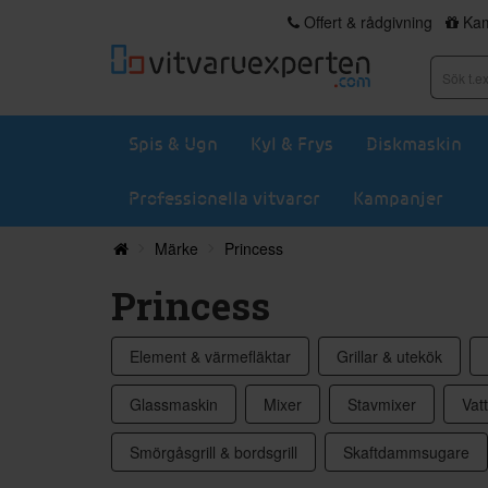
Offert & rådgivning
Kam
Spis & Ugn
Kyl & Frys
Diskmaskin
Professionella vitvaror
Kampanjer
Märke
Princess
Princess
Element & värmefläktar
Grillar & utekök
Glassmaskin
Mixer
Stavmixer
Vat
Smörgåsgrill & bordsgrill
Skaftdammsugare