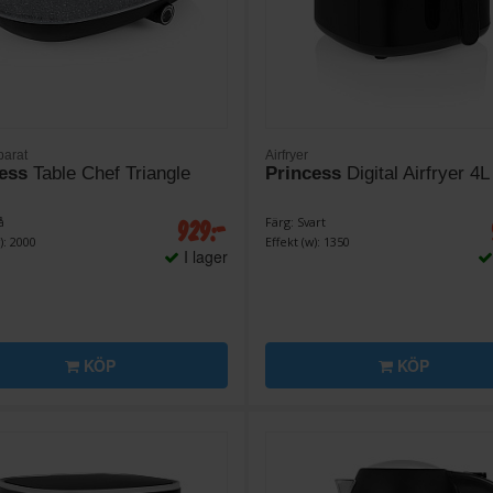
arat
Airfryer
ess
Table Chef Triangle
Princess
Digital Airfryer 4L
929:-
å
Färg: Svart
): 2000
Effekt (w): 1350
I lager
KÖP
KÖP