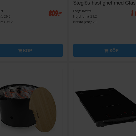
Steglös hastighet med Gla
809:-
1
art
Färg: Rostfri
): 26.5
Höjd (cm): 31.2
m): 35.2
Bredd (cm): 20
KÖP
KÖP