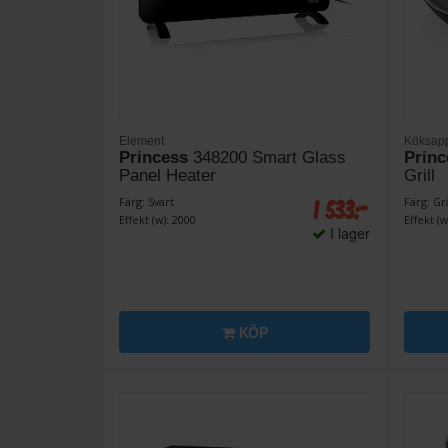
Element
Köksapp
Princess
348200 Smart Glass
Princ
Panel Heater
Grill
1 533:-
Färg: Svart
Färg: Gr
Effekt (w): 2000
Effekt (w
I lager
KÖP