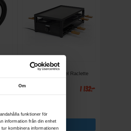
Köksapparat
okare
Princess
Black Steel Raclette
Om
416:-
1 132:-
Färg: Svart
Effekt (w): 1300
I lager
andahålla funktioner för
n information från din enhet
KÖP
 tur kombinera informationen