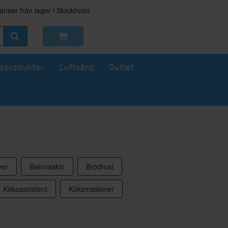
nser från lager i Stockholm
sprodukter
Luftvård
Outlet
yer
Bakmaskin
Brödrost
Köksassistent
Köksmaskiner