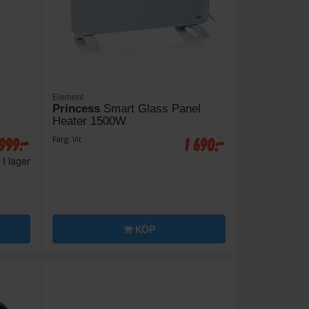
Element
Princess
Smart Glass Panel
Heater 1500W
999:-
1 690:-
Färg: Vit
I lager
KÖP