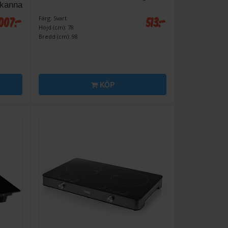
skanna
 007:-
513:-
Färg: Svart
Höjd (cm): 78
Bredd (cm): 98
KÖP