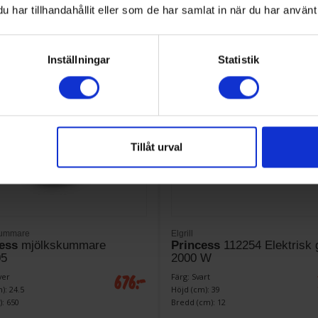
har tillhandahållit eller som de har samlat in när du har använt 
Inställningar
Statistik
Tillåt urval
kummare
Elgrill
ess
mjölkskummare
Princess
112254 Elektrisk g
05
2000 W
676:-
ver
Färg: Svart
): 24.5
Höjd (cm): 39
): 650
Bredd (cm): 12