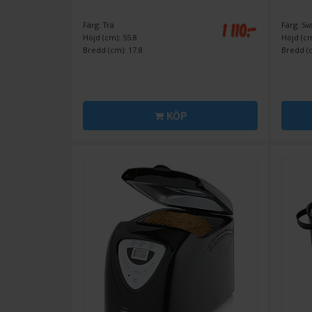
1 110:-
Färg: Trä
Färg: Sv
Höjd (cm): 55.8
Höjd (cm
Bredd (cm): 17.8
Bredd (c
KÖP