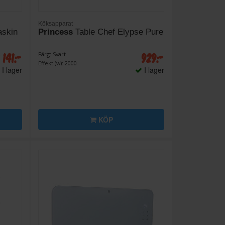
Köksapparat
askin
Princess
Table Chef Elypse Pure
 141:-
929:-
Färg: Svart
Effekt (w): 2000
I lager
I lager
KÖP