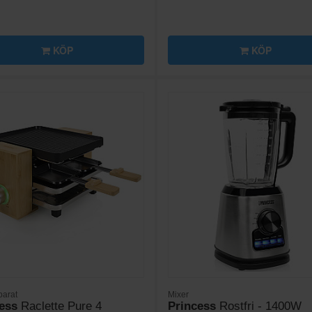
KÖP
KÖP
arat
Mixer
ess
Raclette Pure 4
Princess
Rostfri - 1400W