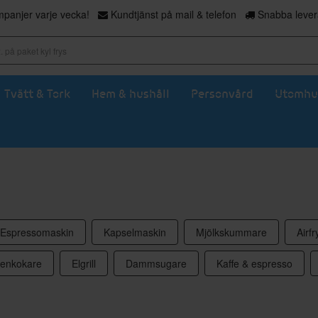
panjer varje vecka!
Kundtjänst på mail & telefon
Snabba levera
Tvätt & Tork
Hem & hushåll
Personvård
Utomhu
Espressomaskin
Kapselmaskin
Mjölkskummare
Airfr
tenkokare
Elgrill
Dammsugare
Kaffe & espresso