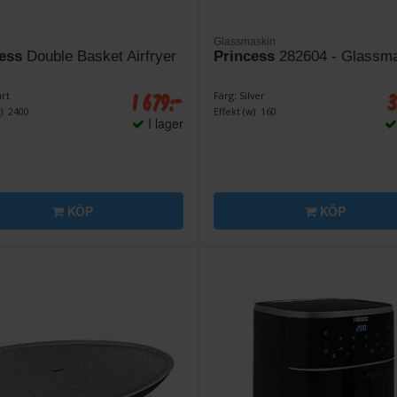
Glassmaskin
ess
Double Basket Airfryer
Princess
282604 - Glassm
1 679:-
3
art
Färg: Silver
): 2400
Effekt (w): 160
I lager
KÖP
KÖP