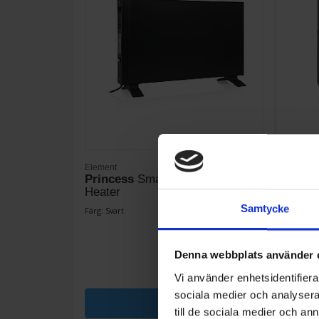
Element
Airfryer
Princess
Smart Convector
Princ
Heater
Samtycke
1 690:-
Färg: Svart
Färg: Sv
Effekt (w
I lager
Denna webbplats använder 
Vi använder enhetsidentifierar
sociala medier och analysera 
KÖP
till de sociala medier och a