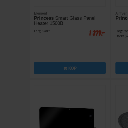
Element
Airfryer
Princess
Smart Glass Panel
Princ
Heater 1500B
1 279:-
Färg: Svart
Färg: Sv
Effekt (w
KÖP