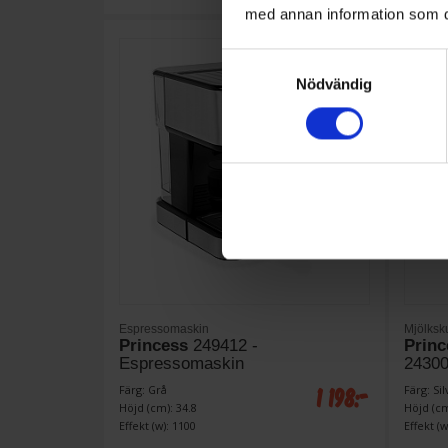
med annan information som du 
Samtyckesval
Nödvändig
Espressomaskin
Mjölks
Princess
249412 -
Princ
Espressomaskin
2430
1 198:-
Färg: Grå
Färg: Sil
Höjd (cm): 34.8
Höjd (cm
Effekt (w): 1100
Effekt (w