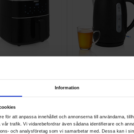
Vattenkokare
ess
Digital Airfryer 6L
Princess
236032 - Vattenk
Information
1 390:-
art
Färg: Svart
): 1500
Kapacitet (l): 1.7
I lager
Effekt (w): 2200
cookies
e för att anpassa innehållet och annonserna till användarna, tillh
vår trafik. Vi vidarebefordrar även sådana identifierare och anna
KÖP
KÖP
nnons- och analysföretag som vi samarbetar med. Dessa kan i sin