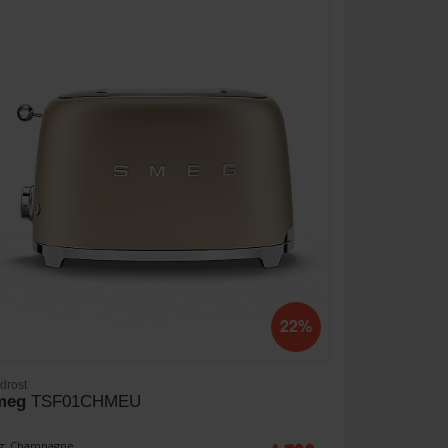
22%
drost
meg
TSF01CHMEU
g: Champagne