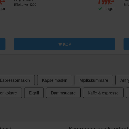
0:-
1 999:-
Effekt (w): 1200
Effe
ager
I lager
KÖP
Espressomaskin
Kapselmaskin
Mjölkskummare
Airfr
tenkokare
Elgrill
Dammsugare
Kaffe & espresso
jänst
Kampanjer och kundbet