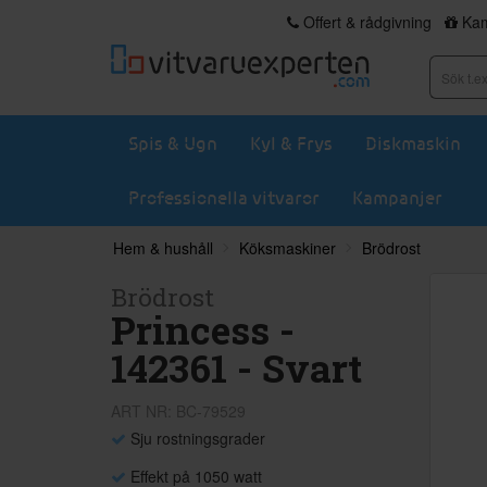
Offert & rådgivning
Kam
Spis & Ugn
Kyl & Frys
Diskmaskin
Professionella vitvaror
Kampanjer
Hem & hushåll
Köksmaskiner
Brödrost
Brödrost
Princess -
142361 - Svart
ART NR: BC-79529
Sju rostningsgrader
Effekt på 1050 watt