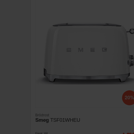
20
Brödrost
Smeg
TSF01WHEU
Färg: Vit