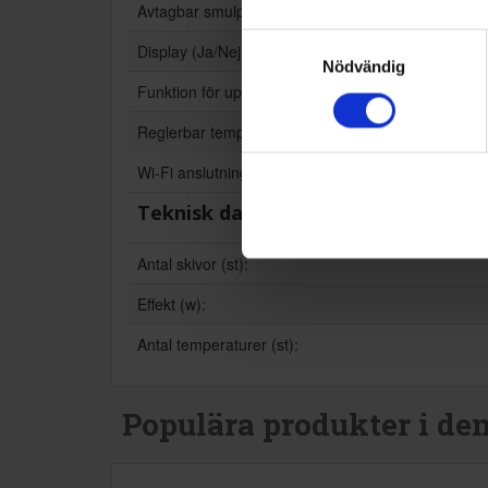
Avtagbar smulplatta (Ja/Nej):
Samtyckesval
Display (Ja/Nej):
Nödvändig
Funktion för upptining (Ja/Nej):
Reglerbar temperatur (Ja/Nej):
Wi-Fi anslutning (Ja/Nej):
Teknisk data
Antal skivor (st):
Effekt (w):
Antal temperaturer (st):
Populära produkter i de