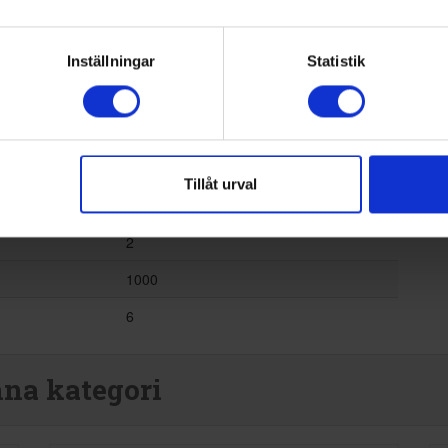
Ja
Nej
Inställningar
Statistik
Nej
Ja
Nej
Tillåt urval
2
1000
6
nna kategori