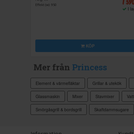
1 59
Effekt (w): 950
I l
KÖP
Mer från
Princess
Element & värmefläktar
Grillar & utekök
Glassmaskin
Mixer
Stavmixer
Vat
Smörgåsgrill & bordsgrill
Skaftdammsugare
Information
Kundt