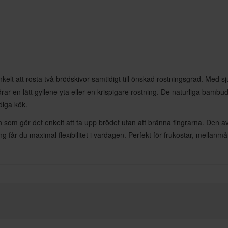
elt att rosta två brödskivor samtidigt till önskad rostningsgrad. Med sju
drar en lätt gyllene yta eller en krispigare rostning. De naturliga ba
diga kök.
 som gör det enkelt att ta upp brödet utan att bränna fingrarna. Den 
får du maximal flexibilitet i vardagen. Perfekt för frukostar, mellanmål 