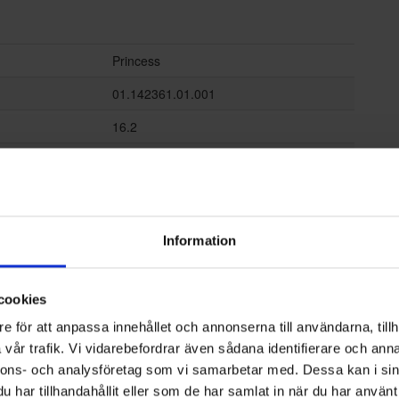
Princess
01.142361.01.001
16.2
11.6
38.8
8712836975347
Information
Svart
cookies
e för att anpassa innehållet och annonserna till användarna, tillh
Brödrost
vår trafik. Vi vidarebefordrar även sådana identifierare och anna
nnons- och analysföretag som vi samarbetar med. Dessa kan i sin
har tillhandahållit eller som de har samlat in när du har använt 