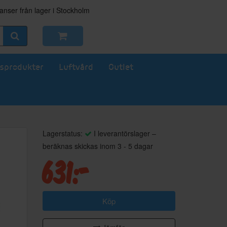
nser från lager i Stockholm
sprodukter
Luftvård
Outlet
Lagerstatus:
I leverantörslager –
beräknas skickas inom 3 - 5 dagar
631:-
Köp