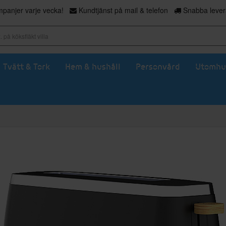
panjer varje vecka!
Kundtjänst på mail & telefon
Snabba levera
Tvätt & Tork
Hem & hushåll
Personvård
Utomhu