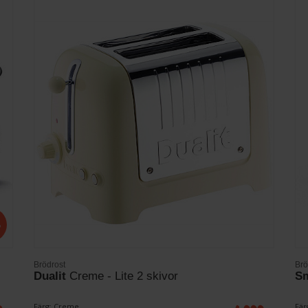
%
Brödrost
Brö
Dualit
Creme - Lite 2 skivor
S
Färg: Creme
Fär