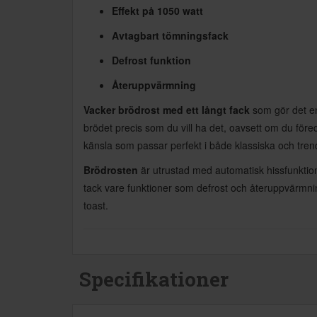
Effekt på 1050 watt
Avtagbart tömningsfack
Defrost funktion
Återuppvärmning
Vacker brödrost med ett långt fack
som gör det enk
brödet precis som du vill ha det, oavsett om du före
känsla som passar perfekt i både klassiska och tren
Brödrosten
är utrustad med automatisk hissfunktion
tack vare funktioner som defrost och återuppvärmning 
toast.
Specifikationer