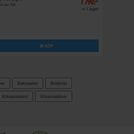
1 790:-
kt (w): 950
I lager
KÖP
yer
Bakmaskin
Brödrost
Köksassistent
Köksmaskiner
yg