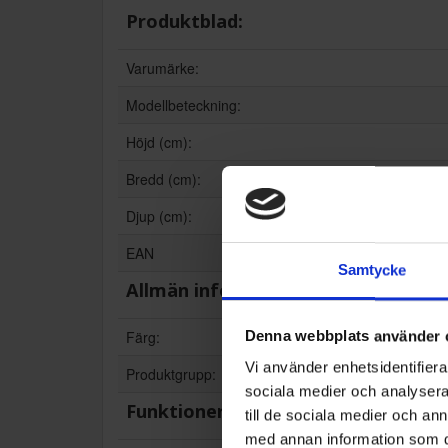
Produktblad:
Varumärke:
Modellbeteckning:
Höjd (cm):
Bredd (cm):
Djup (cm):
EAN
Samtycke
Allmän information
Färg:
Denna webbplats använder 
Vi använder enhetsidentifierar
Produktgrupp:
sociala medier och analysera 
Funktioner och egenskaper
till de sociala medier och a
med annan information som du 