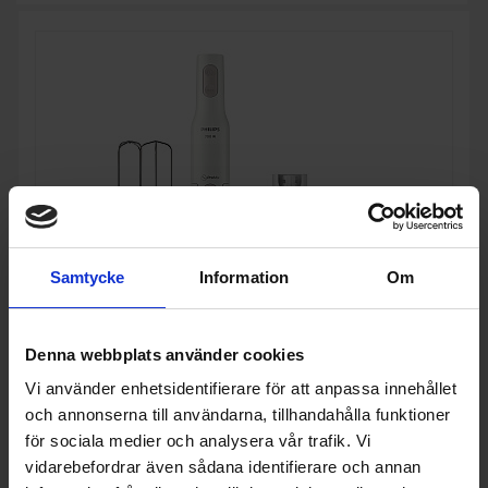
Samtycke
Information
Om
Denna webbplats använder cookies
Stavmixer
Vi använder enhetsidentifierare för att anpassa innehållet
Philips
HR2546/00
och annonserna till användarna, tillhandahålla funktioner
för sociala medier och analysera vår trafik. Vi
874:-
Färg: Vit
vidarebefordrar även sådana identifierare och annan
Effekt (w): 700