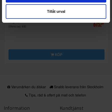
Stavmixer
Tillåt urval
Philips
HR2535/00
615:-
Färg: Vit
Effekt (w): 650
KÖP
Varumärken du älskar
Snabb leverans från Stockholm
Tips, råd & offert på mail och telefon
Information
Kundtjänst