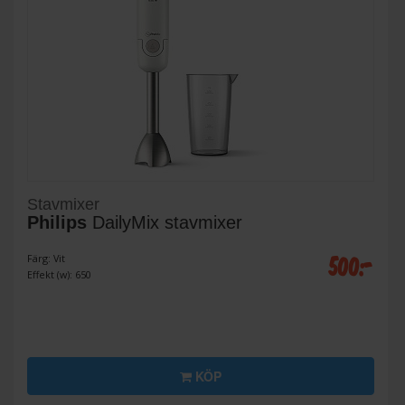
Stavmixer
Philips
DailyMix stavmixer
500:-
Färg: Vit
Effekt (w): 650
KÖP