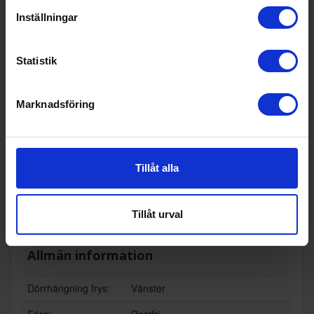
Varumärke:
Smeg
Inställningar
Höjd (cm):
186
Bredd (cm):
59.5
Statistik
Djup (cm):
65
Marknadsföring
Ljudnivå:
41 decibel A (regn mot ett fönster
motsvarar ca 45 dB A)
Årlig energiförbrukni
249
ng (kWh/år):
Tillåt alla
Snabbinfrysningsfun
Ja
ktion (Ja/Nej):
Tillåt urval
EAN
78989
Allmän information
Dörrhängning frys:
Vänster
Färg:
Rostfri