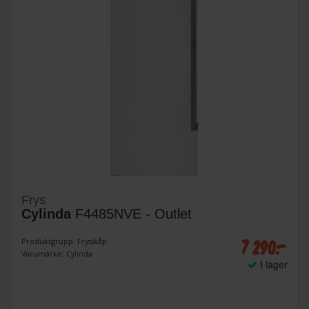
Frys
Cylinda
F4485NVE - Outlet
7 290:-
Produktgrupp: Frysskåp
Varumärke: Cylinda
I lager