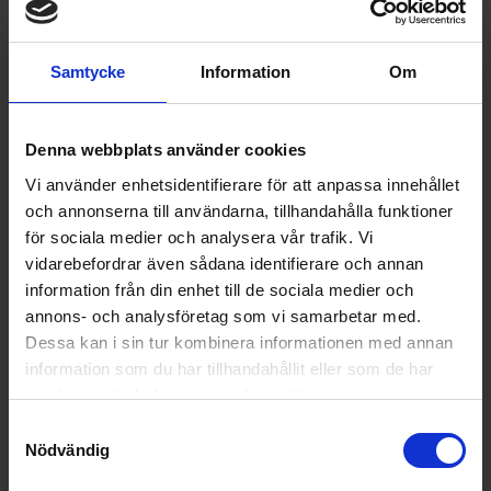
LOGISTISK INFORMATION
Mått (mm): 1860x595x650 mm
Samtycke
Information
Om
Bredd (mm): 595 mm
Bredd med öppen dörr: 711 mm
Denna webbplats använder cookies
Djup utan handtag: 650 mm
Vi använder enhetsidentifierare för att anpassa innehållet
och annonserna till användarna, tillhandahålla funktioner
Höjd: 1860 mm
för sociala medier och analysera vår trafik. Vi
vidarebefordrar även sådana identifierare och annan
information från din enhet till de sociala medier och
annons- och analysföretag som vi samarbetar med.
Specifikationer
Dessa kan i sin tur kombinera informationen med annan
information som du har tillhandahållit eller som de har
samlat in när du har använt deras tjänster.
Datablad
Samtyckesval
Produktblad:
Nödvändig