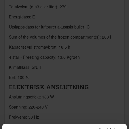
Totalvolym (dm3 eller liter): 279 l
Energiklass: E
Utsläppsklass för luftburet akustiskt buller: C
Sum of the volumes of the frozen compartment(s): 280 l
Kapacitet vid strömavbrott: 16.5 h
4 star - Freezing capacity: 13.0 Kg/24h
Klimatklass: SN, T
EEI: 100 %
ELEKTRISK ANSLUTNING
Anslutningseffekt: 183 W
Spänning: 220-240 V
Frekvens: 50 Hz
Sladdens längd: 210 cm