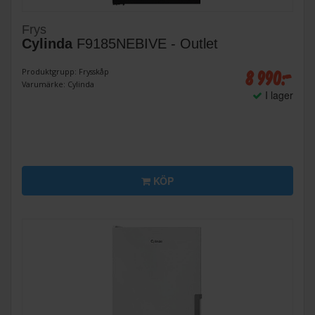
Frys
Cylinda
F9185NEBIVE - Outlet
8 990:-
Produktgrupp: Frysskåp
Varumärke: Cylinda
I lager
KÖP