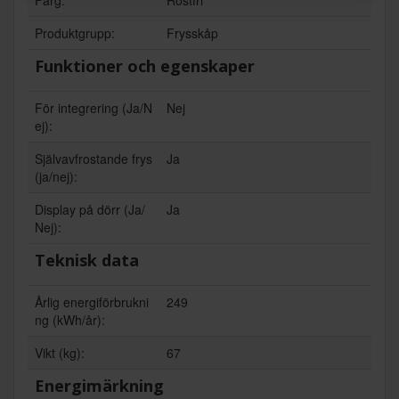
Produktgrupp:
Frysskåp
Funktioner och egenskaper
För integrering (Ja/N
Nej
ej):
Självavfrostande frys
Ja
(ja/nej):
Display på dörr (Ja/
Ja
Nej):
Teknisk data
Årlig energiförbrukni
249
ng (kWh/år):
Vikt (kg):
67
Energimärkning