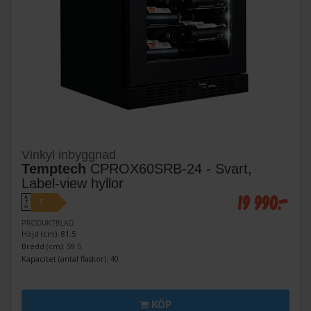
Vinkyl inbyggnad
Temptech
CPROX60SRB-24 - Svart,
Label-view hyllor
19 990:-
A
E
↑
G
PRODUKTBLAD
Höjd (cm): 81.5
Bredd (cm): 59.5
Kapacitet (antal flaskor): 40
KÖP