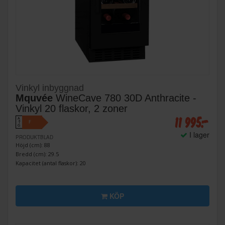
Vinkyl inbyggnad
Mquvée
WineCave 780 30D Anthracite -
Vinkyl 20 flaskor, 2 zoner
11 995:-
A
F
↑
G
I lager
PRODUKTBLAD
Höjd (cm): 88
Bredd (cm): 29.5
Kapacitet (antal flaskor): 20
KÖP