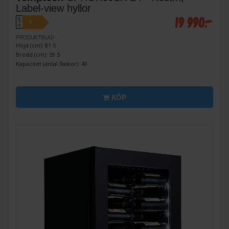
Label-view hyllor
19 990:-
A
E
↑
G
PRODUKTBLAD
Höjd (cm): 81.5
Bredd (cm): 59.5
Kapacitet (antal flaskor): 40
KÖP