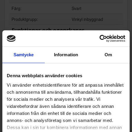
Färg:
Svart
Produktgrupp:
Vinkyl inbyggnad
Funktioner och egenskaper
För integrering (Ja/Nej):
Ja
UV-skydd dörr (Ja/Nej):
Ja
Samtycke
Information
Om
Display på dörr (Ja/Nej):
Nej
Denna webbplats använder cookies
Wi-Fi anslutning (Ja/Nej):
Nej
Vi använder enhetsidentifierare för att anpassa innehållet
Teknisk data
och annonserna till användarna, tillhandahålla funktioner
för sociala medier och analysera vår trafik. Vi
Antal temperaturzoner (st):
1
vidarebefordrar även sådana identifierare och annan
Kapacitet (antal flaskor):
8
information från din enhet till de sociala medier och
annons- och analysföretag som vi samarbetar med.
Årlig energiförbrukning (kWh/
125
Dessa kan i sin tur kombinera informationen med annan
år):