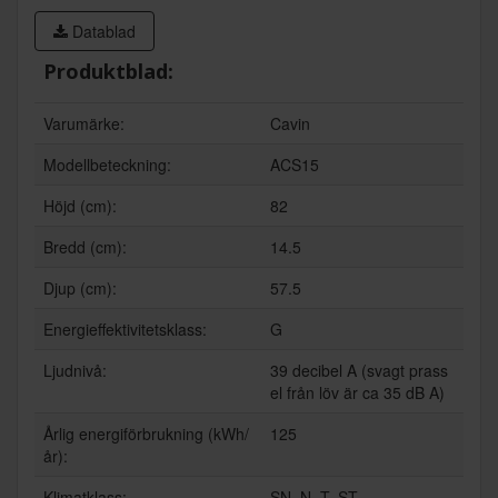
Datablad
Produktblad:
Varumärke:
Cavin
Modellbeteckning:
ACS15
Höjd (cm):
82
Bredd (cm):
14.5
Djup (cm):
57.5
Energieffektivitetsklass:
G
Ljudnivå:
39 decibel A (svagt prass
el från löv är ca 35 dB A)
Årlig energiförbrukning (kWh/
125
år):
Klimatklass:
SN, N, T, ST