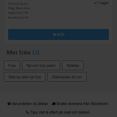
I lager
PRODUKTBLAD
Färg: Black inox
Höjd (cm): 179
Bredd (cm): 84
KÖP
Mer från
LG
Frys
Kyl och frys paket
Kylskåp
Side by side kyl frys
Diskmaskin 60 cm
Varumärken du älskar
Snabb leverans från Stockholm
Tips, råd & offert på mail och telefon