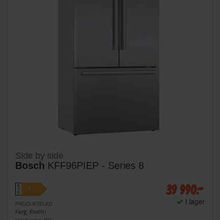
Side by side
Bosch
KFF96PIEP - Series 8
39 990:-
A
E
↑
G
I lager
PRODUKTBLAD
Färg: Rostfri