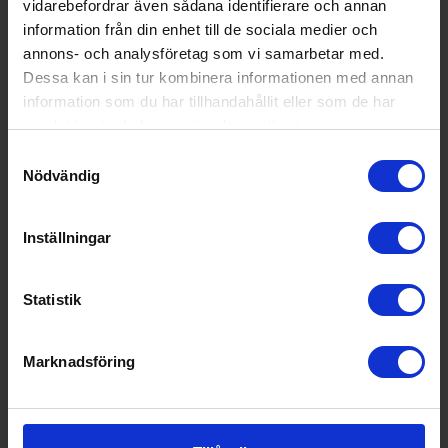
vidarebefordrar även sådana identifierare och annan
information från din enhet till de sociala medier och
annons- och analysföretag som vi samarbetar med.
Dessa kan i sin tur kombinera informationen med annan
information som du har tillhandahållit eller som de har
samlat in när du har använt deras tjänster.
Samtyckesval
Nödvändig
Tollco
Golvskydd
Inställningar
Tollco
& Vattenlarm -
Droppskyddsbricka
Standard 90cm
Standard 90cm XL
990:-
XL - Kyl/frys
Statistik
392:-
Marknadsföring
KÖP
KÖP