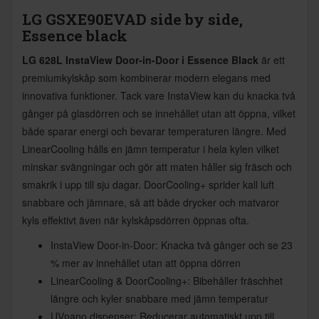
LG GSXE90EVAD side by side,
Essence black
LG 628L InstaView Door-in-Door i Essence Black
är ett
premiumkylskåp som kombinerar modern elegans med
innovativa funktioner. Tack vare InstaView kan du knacka två
gånger på glasdörren och se innehållet utan att öppna, vilket
både sparar energi och bevarar temperaturen längre. Med
LinearCooling hålls en jämn temperatur i hela kylen vilket
minskar svängningar och gör att maten håller sig fräsch och
smakrik i upp till sju dagar. DoorCooling+ sprider kall luft
snabbare och jämnare, så att både drycker och matvaror
kyls effektivt även när kylskåpsdörren öppnas ofta.
InstaView Door-in-Door: Knacka två gånger och se 23
% mer av innehållet utan att öppna dörren
LinearCooling & DoorCooling+: Bibehåller fräschhet
längre och kyler snabbare med jämn temperatur
UVnano dispenser: Reducerar automatiskt upp till