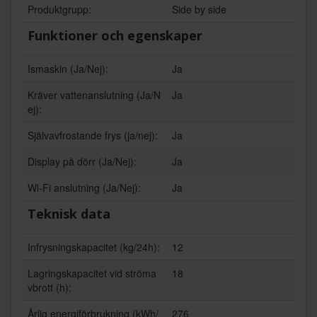
Produktgrupp:
Side by side
Funktioner och egenskaper
Ismaskin (Ja/Nej):
Ja
Kräver vattenanslutning (Ja/N
Ja
ej):
Självavfrostande frys (ja/nej):
Ja
Display på dörr (Ja/Nej):
Ja
Wi-Fi anslutning (Ja/Nej):
Ja
Teknisk data
Infrysningskapacitet (kg/24h):
12
Lagringskapacitet vid ströma
18
vbrott (h):
Årlig energiförbrukning (kWh/
276