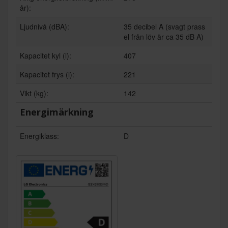
år):
Ljudnivå (dBA):
35 decibel A (svagt prass
el från löv är ca 35 dB A)
Kapacitet kyl (l):
407
Kapacitet frys (l):
221
Vikt (kg):
142
Energimärkning
Energiklass:
D