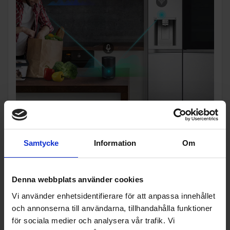
LG ThinQ
Med LG ThinQ blir kylskåpet en del av ditt smarta hem. Du
Samtycke
Information
Om
kan styra inställningar via mobilen, få aviseringar när något
behöver åtgärdas och använda röststyrning för att aktivera
funktioner som Express Freeze. På så sätt får du full kontroll
Denna webbplats använder cookies
över ditt kylskåp, oavsett var du befinner dig.
Vi använder enhetsidentifierare för att anpassa innehållet
och annonserna till användarna, tillhandahålla funktioner
för sociala medier och analysera vår trafik. Vi
Tillbehör