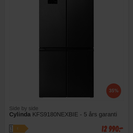
35%
Side by side
Cylinda
KFS9180NEXBIE - 5 års garanti
12 990:-
A
E
↑
G