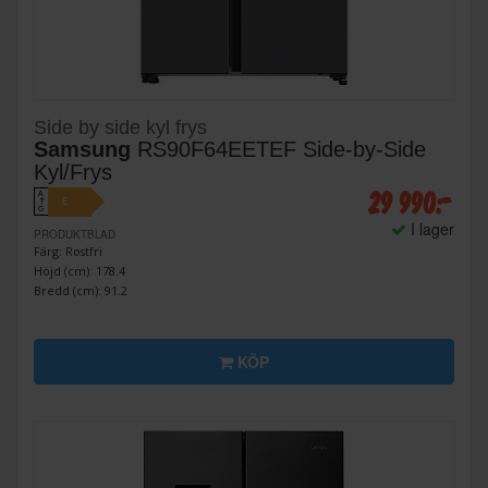
Side by side kyl frys
Samsung
RS90F64EETEF Side-by-Side
Kyl/Frys
29 990:-
A
E
↑
G
I lager
PRODUKTBLAD
Färg: Rostfri
Höjd (cm): 178.4
Bredd (cm): 91.2
KÖP