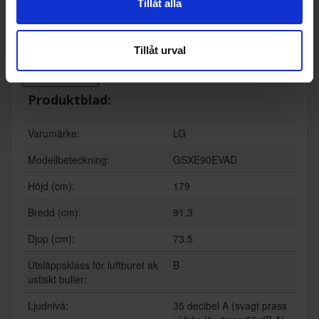
Tillåt alla
Specifikationer
Tillåt urval
Datablad
Produktblad:
Varumärke:
LG
Modellbeteckning:
GSXE90EVAD
Höjd (cm):
179
Bredd (cm):
91.3
Djup (cm):
73.5
Utsläppsklass för luftburet ak
B
ustiskt buller:
Ljudnivå:
35 decibel A (svagt prass