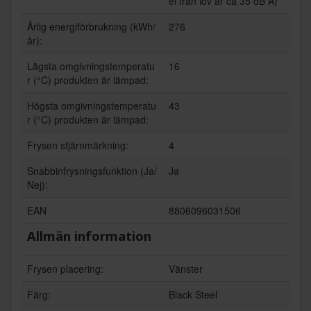
el från löv är ca 35 dB A)
Årlig energiförbrukning (kWh/
276
år):
Lägsta omgivningstemperatu
16
r (°C) produkten är lämpad:
Högsta omgivningstemperatu
43
r (°C) produkten är lämpad:
Frysen stjärnmärkning:
4
Snabbinfrysningsfunktion (Ja/
Ja
Nej):
EAN
8806096031506
Allmän information
Frysen placering:
Vänster
Färg:
Black Steel