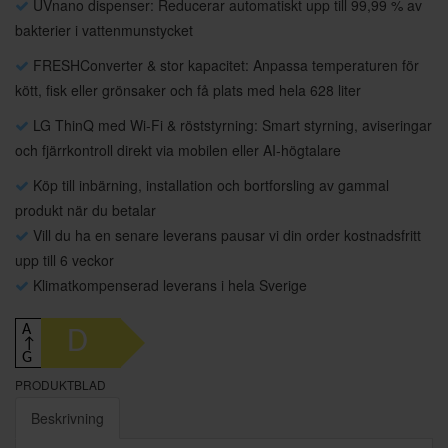
UVnano dispenser: Reducerar automatiskt upp till 99,99 % av
bakterier i vattenmunstycket
FRESHConverter & stor kapacitet: Anpassa temperaturen för
kött, fisk eller grönsaker och få plats med hela 628 liter
LG ThinQ med Wi-Fi & röststyrning: Smart styrning, aviseringar
och fjärrkontroll direkt via mobilen eller AI-högtalare
Köp till inbärning, installation och bortforsling av gammal
produkt när du betalar
Vill du ha en senare leverans pausar vi din order kostnadsfritt
upp till 6 veckor
Klimatkompenserad leverans i hela Sverige
A
D
↑
G
PRODUKTBLAD
Beskrivning