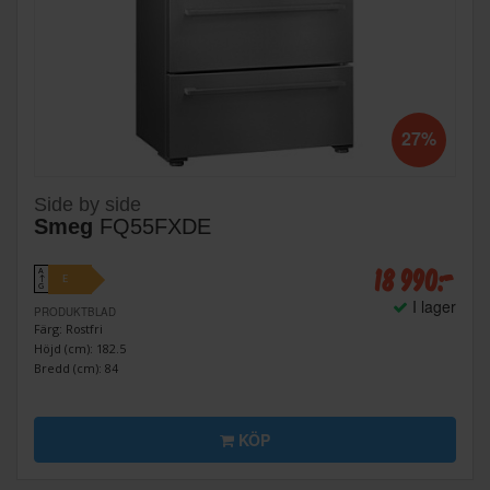
27%
Side by side
Smeg
FQ55FXDE
18 990:-
A
E
↑
G
I lager
PRODUKTBLAD
Färg: Rostfri
Höjd (cm): 182.5
Bredd (cm): 84
KÖP