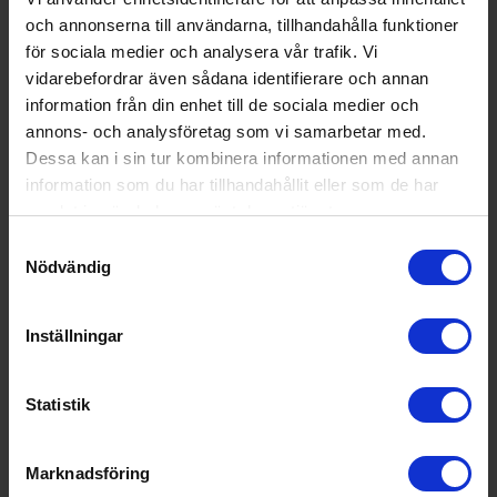
och annonserna till användarna, tillhandahålla funktioner
för sociala medier och analysera vår trafik. Vi
Tollco
Golvskydd
Tollco
vidarebefordrar även sådana identifierare och annan
& Vattenlarm -
Droppskyddsbricka
information från din enhet till de sociala medier och
Standard 90cm
Standard 90cm XL
990:-
XL - Kyl/frys
annons- och analysföretag som vi samarbetar med.
392:-
Dessa kan i sin tur kombinera informationen med annan
information som du har tillhandahållit eller som de har
samlat in när du har använt deras tjänster.
KÖP
KÖP
Samtyckesval
Nödvändig
Specifikationer
Inställningar
Statistik
Datablad
Produktblad:
Marknadsföring