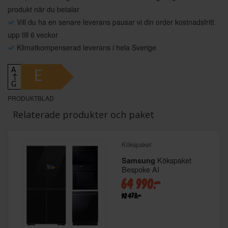
produkt när du betalar
Vill du ha en senare leverans pausar vi din order kostnadsfritt
upp till 6 veckor
Klimatkompenserad leverans i hela Sverige
A
E
↑
G
PRODUKTBLAD
Relaterade produkter och paket
Kökspaket
Kökspaket
Samsung
Bespoke AI
64 990:-
92 473:-