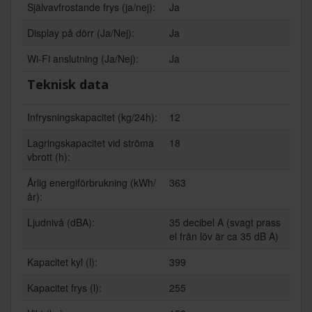
Självavfrostande frys (ja/nej):
Ja
Display på dörr (Ja/Nej):
Ja
Wi-Fi anslutning (Ja/Nej):
Ja
Teknisk data
Infrysningskapacitet (kg/24h):
12
Lagringskapacitet vid ströma
18
vbrott (h):
Årlig energiförbrukning (kWh/
363
år):
Ljudnivå (dBA):
35 decibel A (svagt prass
el från löv är ca 35 dB A)
Kapacitet kyl (l):
399
Kapacitet frys (l):
255