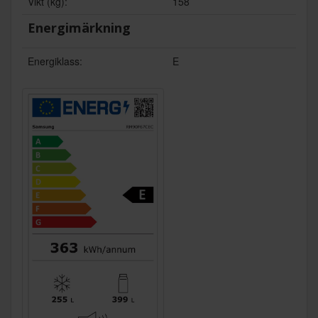
Vikt (kg):
158
Energimärkning
Energiklass:
E