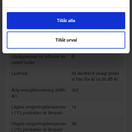
Varumärke:
Samsung
Modellbeteckning:
RM90F67CECEF
Tillåt alla
Höjd (cm):
183.3
Bredd (cm):
91.2
Tillåt urval
Djup (cm):
73.1
Utsläppsklass för luftburet ak
B
ustiskt buller:
Ljudnivå:
35 decibel A (svagt prass
el från löv är ca 35 dB A)
Årlig energiförbrukning (kWh/
363
år):
Lägsta omgivningstemperatu
16
r (°C) produkten är lämpad:
Högsta omgivningstemperatu
38
r (°C) produkten är lämpad: