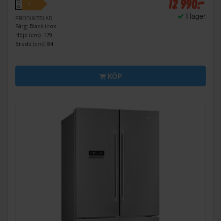
12 990:-
A
E
↑
G
I lager
PRODUKTBLAD
Färg: Black inox
Höjd (cm): 179
Bredd (cm): 84
KÖP