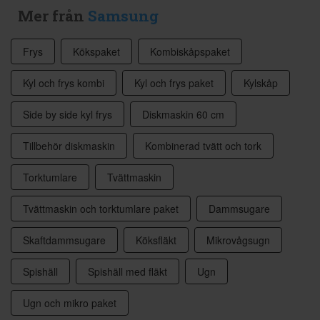
Mer från
Samsung
Frys
Kökspaket
Kombiskåpspaket
Kyl och frys kombi
Kyl och frys paket
Kylskåp
Side by side kyl frys
Diskmaskin 60 cm
Tillbehör diskmaskin
Kombinerad tvätt och tork
Torktumlare
Tvättmaskin
Tvättmaskin och torktumlare paket
Dammsugare
Skaftdammsugare
Köksfläkt
Mikrovågsugn
Spishäll
Spishäll med fläkt
Ugn
Ugn och mikro paket