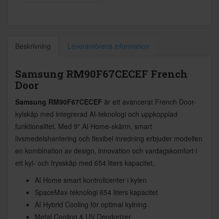
Beskrivning
Leverantörens information
Samsung RM90F67CECEF French
Door
Samsung RM90F67CECEF
är ett avancerat French Door-
kylskåp med integrerad AI-teknologi och uppkopplad
funktionalitet. Med 9" AI Home-skärm, smart
livsmedelshantering och flexibel inredning erbjuder modellen
en kombination av design, innovation och vardagskomfort i
ett kyl- och frysskåp med 654 liters kapacitet.
AI Home smart kontrollcenter i kylen
SpaceMax-teknologi 654 liters kapacitet
AI Hybrid Cooling för optimal kylning
Metal Cooling & UV Deodorizer