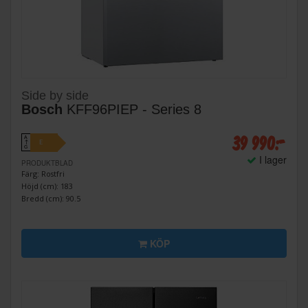
Side by side
Bosch
KFF96PIEP - Series 8
39 990:-
A
E
↑
G
I lager
PRODUKTBLAD
Färg: Rostfri
Höjd (cm): 183
Bredd (cm): 90.5
KÖP