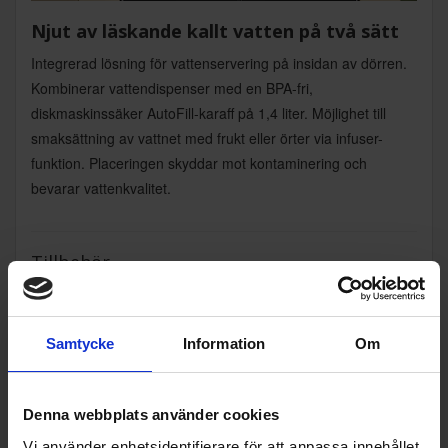
Njut av läskande kallt vatten på två sätt
Integrerad lösning för vattenservering på insidan av dörren.
Kombinerar vattendispenser med en BPA-fri,
diskmaskinssäker AutoFill-karaff på 1,4 liter. Möjlighet till
smaksättning av vattnet med frukt eller örter via infuser-
funktion. Placeringen skyddar mot kontaminering och
bevarar vattenkvalitet.
Tillbehör
Samtycke
Information
Om
Denna webbplats använder cookies
Vi använder enhetsidentifierare för att anpassa innehållet