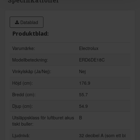
Specifikationer
Datablad
Produktblad:
Varumärke:
Electrolux
Modellbeteckning:
ERD6DE18C
Vinkylskåp (Ja/Nej):
Nej
Höjd (cm):
176.9
Bredd (cm):
55.7
Djup (cm):
54.9
Utsläppsklass för luftburet akus
B
tiskt buller:
Ljudnivå:
32 decibel A (som ett bi