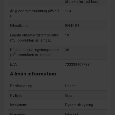
bliotek eller tyst hem)
Årlig energiförbrukning (kWh/å
114
r):
Klimatklass:
SN-N-ST
Lägsta omgivningstemperatur
10
(°C) produkten är lämpad:
Högsta omgivningstemperatur
38
(°C) produkten är lämpad:
EAN
7333394077994
Allmän information
Dörrhängning:
Höger
Hylltyp:
Glas
Kylsystem:
Dynamisk kylning
Placering:
Inbyggd