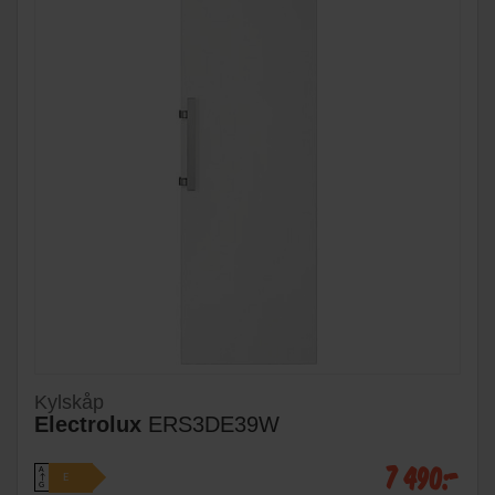
Kylskåp
Electrolux
ERS3DE39W
7 490:-
A
E
↑
G