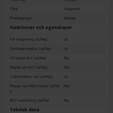
Färg:
Integrerad
Produktgrupp:
Kylskåp
Funktioner och egenskaper
För integrering (Ja/Nej):
Ja
Omhängningsbar (Ja/Nej):
Ja
UV-skydd dörr (Ja/Nej):
Nej
Display på dörr (Ja/Nej):
Nej
Luftcirkulation i kyl (Ja/Nej):
Ja
Passar nya IKEA-metod (Ja/Ne
Nej
j):
Wi-Fi anslutning (Ja/Nej):
Nej
Teknisk data