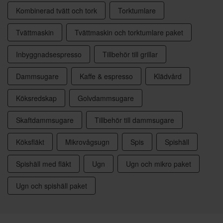
Kombinerad tvätt och tork
Torktumlare
Tvättmaskin
Tvättmaskin och torktumlare paket
Inbyggnadsespresso
Tillbehör till grillar
Dammsugare
Kaffe & espresso
Klädvård
Köksredskap
Golvdammsugare
Skaftdammsugare
Tillbehör till dammsugare
Köksfläkt
Mikrovågsugn
Spis
Spishäll
Spishäll med fläkt
Ugn
Ugn och mikro paket
Ugn och spishäll paket