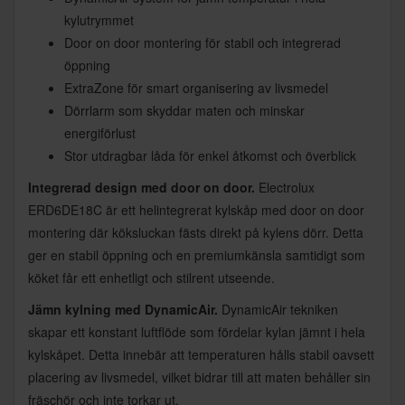
kylutrymmet
Door on door montering för stabil och integrerad
öppning
ExtraZone för smart organisering av livsmedel
Dörrlarm som skyddar maten och minskar
energiförlust
Stor utdragbar låda för enkel åtkomst och överblick
Integrerad design med door on door.
Electrolux
ERD6DE18C är ett helintegrerat kylskåp med door on door
montering där köksluckan fästs direkt på kylens dörr. Detta
ger en stabil öppning och en premiumkänsla samtidigt som
köket får ett enhetligt och stilrent utseende.
Jämn kylning med DynamicAir.
DynamicAir tekniken
skapar ett konstant luftflöde som fördelar kylan jämnt i hela
kylskåpet. Detta innebär att temperaturen hålls stabil oavsett
placering av livsmedel, vilket bidrar till att maten behåller sin
fräschör och inte torkar ut.