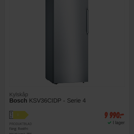
Kylskåp
Bosch
KSV36CIDP - Serie 4
9 990:-
A
D
↑
G
I lager
PRODUKTBLAD
Färg: Rostfri
Höjd (cm): 186