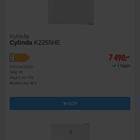
Kylskåp
Cylinda
K2255HE
7 490:-
A
E
↑
G
I lager
PRODUKTBLAD
Färg: Vit
Höjd (cm): 155
Bredd (cm): 59.5
KÖP