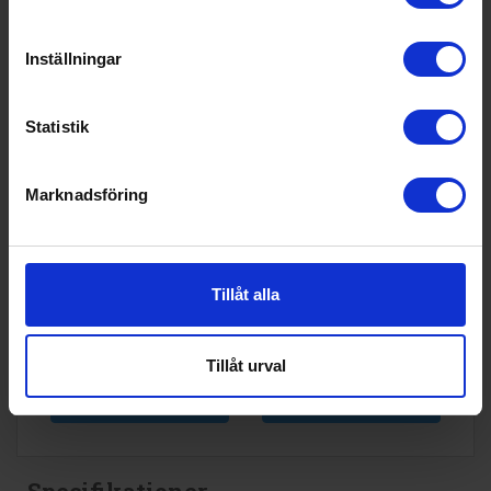
Inställningar
Statistik
Marknadsföring
Tollco
Vattenlarm
Tollco
- Larmar direkt vid
Droppskyddsbricka
vattenläcka
56cm
695:-
Tillåt alla
295:-
I lager
Tillåt urval
KÖP
KÖP