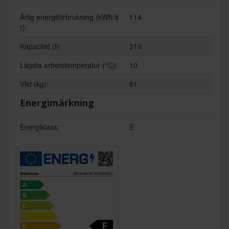
Årlig energiförbrukning (kWh/å
114
r):
Kapacitet (l):
310
Lägsta arbetstemperatur (°C):
10
Vikt (kg):
61
Energimärkning
Energiklass:
E