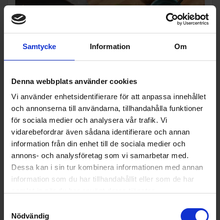
Samtycke
Information
Om
Denna webbplats använder cookies
Energieffektiv och tyst drift
Vi använder enhetsidentifierare för att anpassa innehållet
och annonserna till användarna, tillhandahålla funktioner
Kylskåpet är utformat för låg energiförbrukning och tyst
för sociala medier och analysera vår trafik. Vi
gång. Detta gör att det fungerar diskret i köket samtidigt som
vidarebefordrar även sådana identifierare och annan
det hjälper till att minska både elförbrukning och
information från din enhet till de sociala medier och
driftkostnader i vardagen.
annons- och analysföretag som vi samarbetar med.
Produktinformation
Dessa kan i sin tur kombinera informationen med annan
information som du har tillhandahållit eller som de har
samlat in när du har använt deras tjänster.
Tillbehör
Samtyckesval
Nödvändig