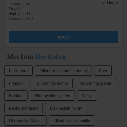
I lager
PRODUKTBLAD
Färg: Vit
Höjd (cm): 186
Bredd (cm): 59.5
KÖP
Mer från
Electrolux
Luftrenare
Tillbehör luftkonditionering
Frys
Frysbox
Kyl och frys kombi
Kyl och frys paket
Kylskåp
Side by side kyl frys
Vinkyl
Bänkdiskmaskin
Diskmaskin 45 cm
Diskmaskin 60 cm
Tillbehör diskmaskin