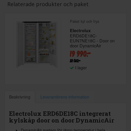
Relaterade produkter och paket
Paket kyl och frys
Electrolux
ERD6DE18C-
EUN7NE18C - Door on
door DynamicAir
19 990:-
22 582:-
I lager
Beskrivning
Leverantörens information
Electrolux ERD6DE18C integrerat
kylskåp door on door DynamicAir
DynamicAir system för jämn temperatur i hela