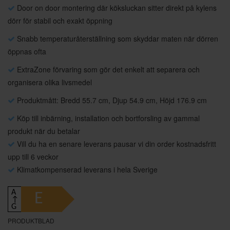
Door on door montering där köksluckan sitter direkt på kylens
dörr för stabil och exakt öppning
Snabb temperaturåterställning som skyddar maten när dörren
öppnas ofta
ExtraZone förvaring som gör det enkelt att separera och
organisera olika livsmedel
Produktmått: Bredd 55.7 cm, Djup 54.9 cm, Höjd 176.9 cm
Köp till inbärning, installation och bortforsling av gammal
produkt när du betalar
Vill du ha en senare leverans pausar vi din order kostnadsfritt
upp till 6 veckor
Klimatkompenserad leverans i hela Sverige
A
E
↑
G
PRODUKTBLAD