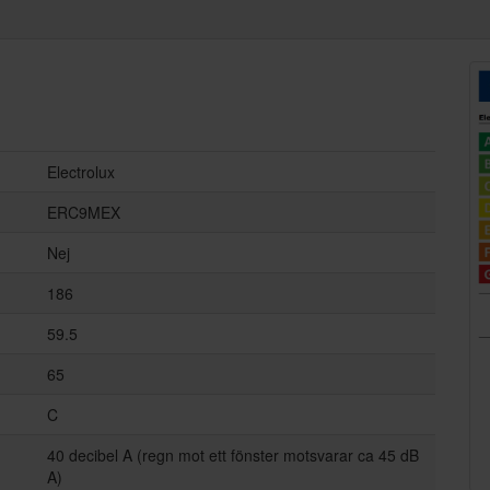
Electrolux
ERC9MEX
Nej
186
59.5
65
C
40 decibel A (regn mot ett fönster motsvarar ca 45 dB
A)