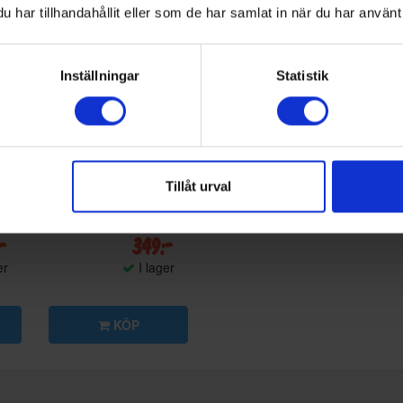
har tillhandahållit eller som de har samlat in när du har använt 
Inställningar
Statistik
d
Tollco
Tillåt urval
m -
Droppskyddsbricka
60cm (kyla)
:-
349:-
er
I lager
KÖP