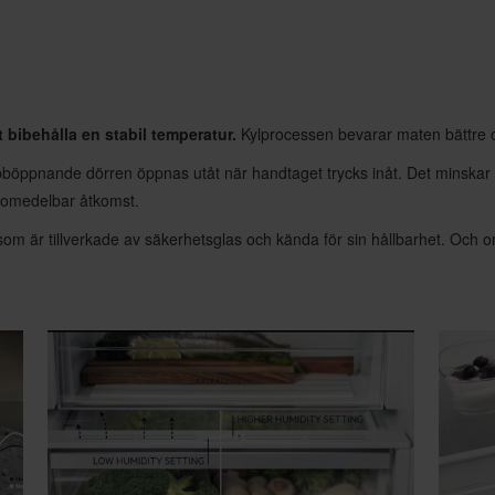
tt bibehålla en stabil temperatur.
Kylprocessen bevarar maten bättre oc
öppnande dörren öppnas utåt när handtaget trycks inåt. Det minskar d
r omedelbar åtkomst.
 som är tillverkade av säkerhetsglas och kända för sin hållbarhet. Och