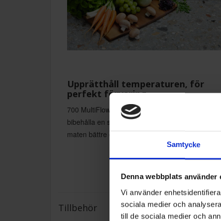
Upprätthåll temperaturen, för
perfekt förvaring
700 MultiFlow kylskåpet cirkulerar kall luft för att
bibehålla en stabil temperatur. Kylprocessen bev
maten bättre och förhindrar att den torkar ut.
Samtycke
Denna webbplats använder 
Vi använder enhetsidentifierar
sociala medier och analysera 
Tillbehör
till de sociala medier och a