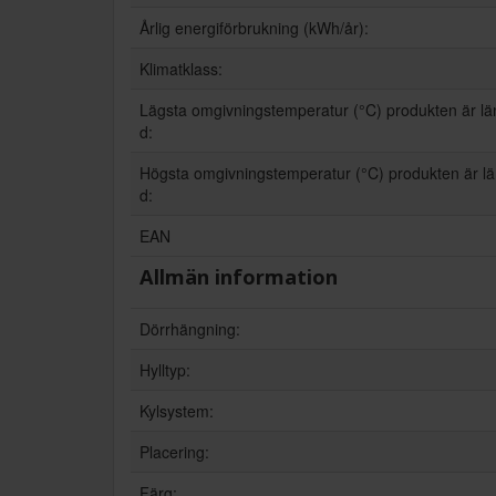
Årlig energiförbrukning (kWh/år):
Klimatklass:
Lägsta omgivningstemperatur (°C) produkten är l
d:
Högsta omgivningstemperatur (°C) produkten är l
d:
EAN
Allmän information
Dörrhängning:
Hylltyp:
Kylsystem:
Placering:
Färg: