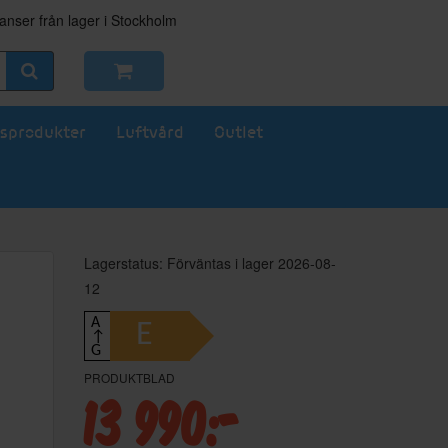
nser från lager i Stockholm
sprodukter
Luftvård
Outlet
Lagerstatus: Förväntas i lager 2026-08-
12
A
E
↑
G
PRODUKTBLAD
13 990:-