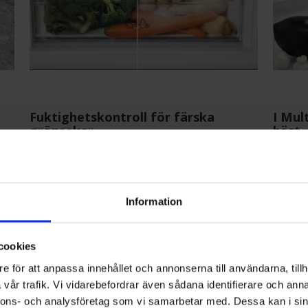
Fuktighetskontroll för färska
I Mul
grönsaker
bäst
Njut av läckra grönsaker tack vare Electrolux låda
Livsmed
arar
med fuktighetskontroll. Genom att reglera
upprätth
luftfuktigheten skapas den bästa miljön för förvaring
förhindr
Information
av mat. Stänger man ventilerna skapas det perfekta
miljö so
utrymmet för att förvara örter och bladgrönsaker,
handlar
medan öppna ventiler ger optimal förvaring.
cookies
e för att anpassa innehållet och annonserna till användarna, tillh
vår trafik. Vi vidarebefordrar även sådana identifierare och anna
nnons- och analysföretag som vi samarbetar med. Dessa kan i sin