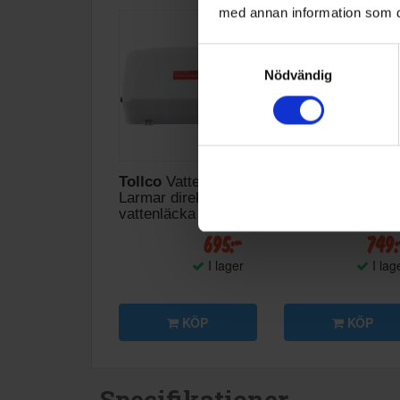
med annan information som du 
Samtyckesval
Nödvändig
Tollco
Vattenlarm -
Tollco
Golvskyd
Larmar direkt vid
60cm & Vattenlar
vattenläcka
Kyl/frys
695:-
749
I lager
I lag
KÖP
KÖP
Specifikationer