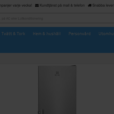
panjer varje vecka!
Kundtjänst på mail & telefon
Snabba levera
Tvätt & Tork
Hem & hushåll
Personvård
Utomhu