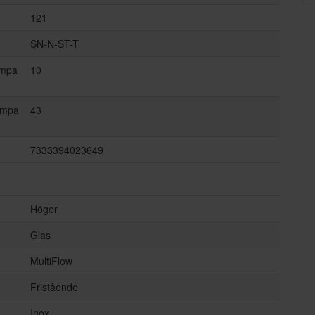
121
SN-N-ST-T
ämpa
10
ämpa
43
7333394023649
Höger
Glas
MultiFlow
Fristående
Inox