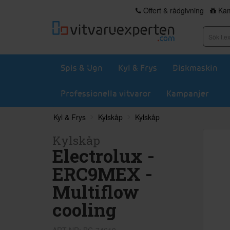
Offert & rådgivning
Kam
Spis & Ugn
Kyl & Frys
Diskmaskin
Professionella vitvaror
Kampanjer
Kyl & Frys
Kylskåp
Kylskåp
Kylskåp
Electrolux -
ERC9MEX -
Multiflow
cooling