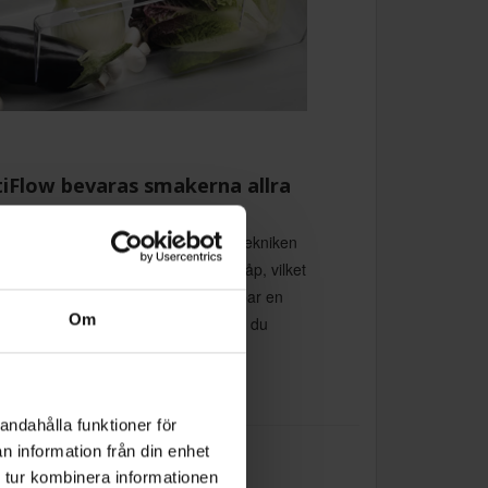
tiFlow bevaras smakerna allra
len håller sig bäst med MultiFlow. Tekniken
åller en stabil temperatur i ditt kylskåp, vilket
ar att livsmedlen torkar ut. Den skapar en
Om
m håller maten färsk tills nästa gång du
.
andahålla funktioner för
n information från din enhet
 tur kombinera informationen