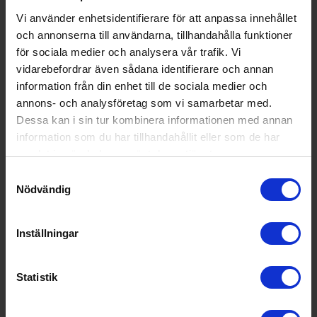
Vattenlarm -
60cm (kyla)
Vi använder enhetsidentifierare för att anpassa innehållet
749:-
Kyl/frys
349:-
och annonserna till användarna, tillhandahålla funktioner
I lager
I lager
för sociala medier och analysera vår trafik. Vi
vidarebefordrar även sådana identifierare och annan
information från din enhet till de sociala medier och
KÖP
KÖP
annons- och analysföretag som vi samarbetar med.
Dessa kan i sin tur kombinera informationen med annan
information som du har tillhandahållit eller som de har
Specifikationer
samlat in när du har använt deras tjänster.
Samtyckesval
Nödvändig
Datablad
Produktblad:
Inställningar
Varumärke:
Samsung
Statistik
Modellbeteckning:
RB34C602ESAEF
Höjd (cm):
185.3