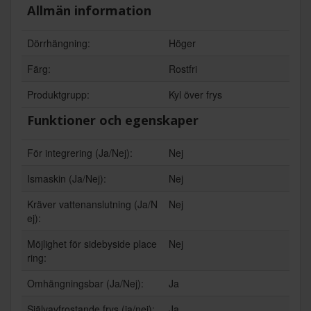
Allmän information
Dörrhängning:
Höger
Färg:
Rostfri
Produktgrupp:
Kyl över frys
Funktioner och egenskaper
För integrering (Ja/Nej):
Nej
Ismaskin (Ja/Nej):
Nej
Kräver vattenanslutning (Ja/N
Nej
ej):
Möjlighet för sidebyside place
Nej
ring:
Omhängningsbar (Ja/Nej):
Ja
Självavfrostande frys (ja/nej):
Ja