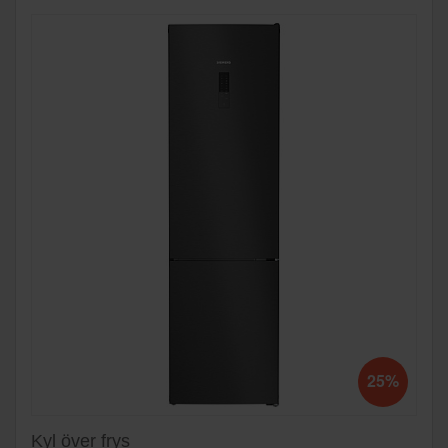
25%
Kyl över frys