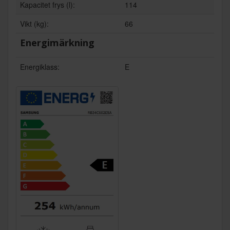
Kapacitet frys (l):
114
Vikt (kg):
66
Energimärkning
Energiklass:
E