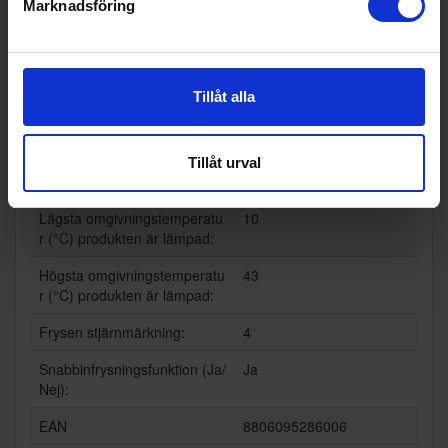
Marknadsföring
Bredd (cm):
59.5
Djup (cm):
65.8
Tillåt alla
Utsläppsklass för luftburet ak
B
ustiskt buller:
Årlig energiförbrukning (kWh/
254
Tillåt urval
år):
Lägsta omgivningstemperatu
10
r (°C) produkten är lämpad:
Högsta omgivningstemperatu
43
r (°C) produkten är lämpad:
Frysen stjärnmärkning:
4
Snabbinfrysningsfunktion (Ja/
Ja
Nej):
EAN
8806095286006