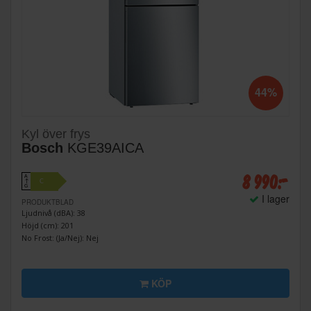
44%
Kyl över frys
Bosch
KGE39AICA
8 990:-
A
C
↑
G
I lager
PRODUKTBLAD
Ljudnivå (dBA): 38
Höjd (cm): 201
No Frost: (Ja/Nej): Nej
KÖP