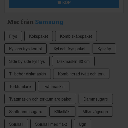
KÖP
Mer från
Samsung
Frys
Kökspaket
Kombiskåpspaket
Kyl och frys kombi
Kyl och frys paket
Kylskåp
Side by side kyl frys
Diskmaskin 60 cm
Tillbehör diskmaskin
Kombinerad tvätt och tork
Torktumlare
Tvättmaskin
Tvättmaskin och torktumlare paket
Dammsugare
Skaftdammsugare
Köksfläkt
Mikrovågsugn
Spishäll
Spishäll med fläkt
Ugn