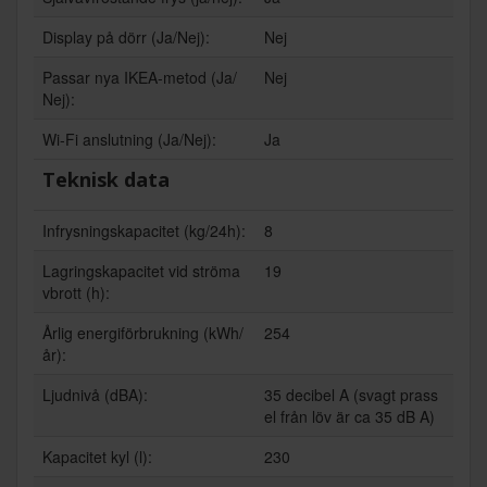
Display på dörr (Ja/Nej):
Nej
Passar nya IKEA-metod (Ja/
Nej
Nej):
Wi-Fi anslutning (Ja/Nej):
Ja
Teknisk data
Infrysningskapacitet (kg/24h):
8
Lagringskapacitet vid ströma
19
vbrott (h):
Årlig energiförbrukning (kWh/
254
år):
Ljudnivå (dBA):
35 decibel A (svagt prass
el från löv är ca 35 dB A)
Kapacitet kyl (l):
230