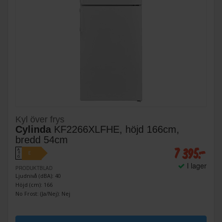
Kyl över frys
Cylinda
KF2266XLFHE, höjd 166cm,
bredd 54cm
7 395:-
A
E
↑
G
I lager
PRODUKTBLAD
Ljudnivå (dBA): 40
Höjd (cm): 166
No Frost: (Ja/Nej): Nej