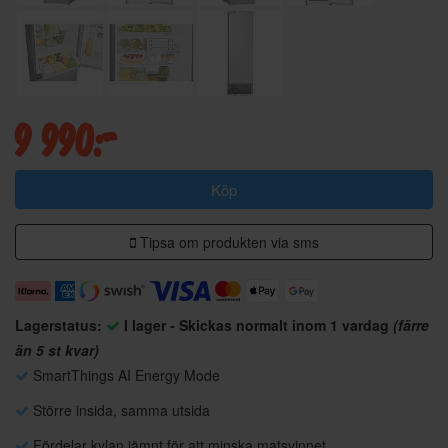
9 990:-
Köp
Tipsa om produkten via sms
Lagerstatus:
I lager - Skickas normalt inom 1 vardag
(färre
än 5 st kvar)
SmartThings AI Energy Mode
Större insida, samma utsida
Fördelar kylan jämnt för att minska matsvinnet