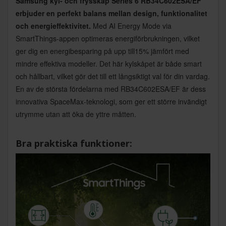
Samsung kyl- och frysskåp Series 6 RB34C602ESA/EF
erbjuder en perfekt balans mellan design, funktionalitet
och energieffektivitet.
Med AI Energy Mode via
SmartThings-appen optimeras energiförbrukningen, vilket
ger dig en energibesparing på upp till15% jämfört med
mindre effektiva modeller. Det här kylskåpet är både smart
och hållbart, vilket gör det till ett långsiktigt val för din vardag.
En av de största fördelarna med RB34C602ESA/EF är dess
innovativa SpaceMax-teknologi, som ger ett större invändigt
utrymme utan att öka de yttre måtten.
Bra praktiska funktioner: