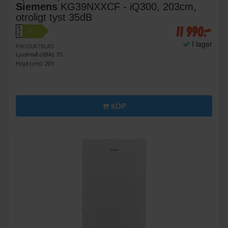
Siemens
KG39NXXCF - iQ300, 203cm,
otroligt tyst 35dB
11 990:-
A
C
↑
G
I lager
PRODUKTBLAD
Ljudnivå (dBA): 35
Höjd (cm): 203
KÖP