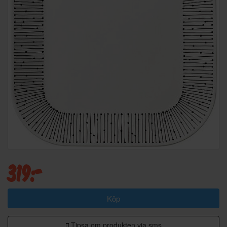
319:-
Köp
Tipsa om produkten via sms