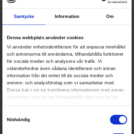
Samtycke
Information
Om
Denna webbplats använder cookies
Vi använder enhetsidentifierare för att anpassa innehållet
och annonserna till användarna, tillhandahålla funktioner
för sociala medier och analysera vår trafik. Vi
vidarebefordrar även sådana identifierare och annan
information från din enhet till de sociala medier och
annons- och analysföretag som vi samarbetar med.
Dessa kan i sin tur kombinera informationen med annan
Dekoration
information som du har tillhandahållit eller som de har
Berghoff
serveringstång Essentials svart
samlat in när du har använt deras tjänster.
149:-
Samtyckesval
Nödvändig
I lager