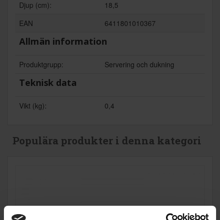
Djup (cm):
18,5
EAN
6411801010367
Allmän information
Produktgrupp:
Servering och dukning
Teknisk data
Vikt (kg):
0,4
Populära produkter i denna kategori