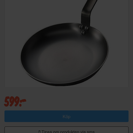
599:-
Köp
Tipsa om produkten via sms