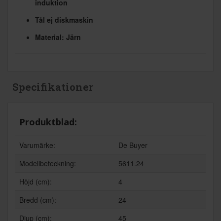
induktion
Tål ej diskmaskin
Material: Järn
Specifikationer
Produktblad:
Varumärke:
De Buyer
Modellbeteckning:
5611.24
Höjd (cm):
4
Bredd (cm):
24
Djup (cm):
45