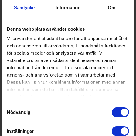
Samtycke
Information
Om
Denna webbplats använder cookies
Vi använder enhetsidentifierare för att anpassa innehållet
och annonserna till användarna, tillhandahålla funktioner
för sociala medier och analysera vår trafik. Vi
vidarebefordrar även sådana identifierare och annan
information från din enhet till de sociala medier och
annons- och analysföretag som vi samarbetar med.
Dessa kan i sin tur kombinera informationen med annan
information som du har tillhandahållit eller som de har
Stekpanna
Lodge cast iron
Stekpanna
samlat in när du har använt deras tjänster.
Värmebehhandlad 12cm
Samtyckesval
469:-
Nödvändig
I lager
Inställningar