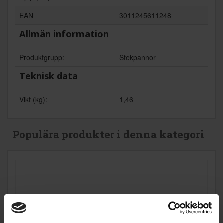
EAN
3011245611248
Allmän information
Produktgrupp:
Stekpannor
Teknisk data
Vikt (kg):
1,46
Populära produkter i denna kategori