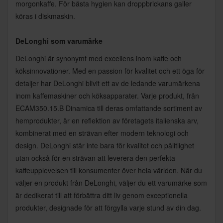
morgonkaffe. För bästa hygien kan droppbrickans galler
köras i diskmaskin.
DeLonghi som varumärke
DeLonghi är synonymt med excellens inom kaffe och
köksinnovationer. Med en passion för kvalitet och ett öga för
detaljer har DeLonghi blivit ett av de ledande varumärkena
inom kaffemaskiner och köksapparater. Varje produkt, från
ECAM350.15.B Dinamica till deras omfattande sortiment av
hemprodukter, är en reflektion av företagets italienska arv,
kombinerat med en strävan efter modern teknologi och
design. DeLonghi står inte bara för kvalitet och pålitlighet
utan också för en strävan att leverera den perfekta
kaffeupplevelsen till konsumenter över hela världen. När du
väljer en produkt från DeLonghi, väljer du ett varumärke som
är dedikerat till att förbättra ditt liv genom exceptionella
produkter, designade för att förgylla varje stund av din dag.