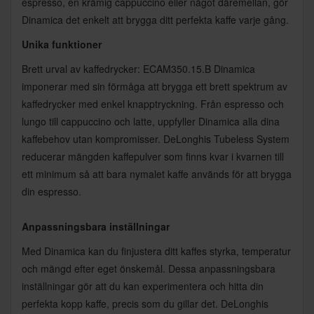
espresso, en krämig cappuccino eller något däremellan, gör
Dinamica det enkelt att brygga ditt perfekta kaffe varje gång.
Unika funktioner
Brett urval av kaffedrycker: ECAM350.15.B Dinamica
imponerar med sin förmåga att brygga ett brett spektrum av
kaffedrycker med enkel knapptryckning. Från espresso och
lungo till cappuccino och latte, uppfyller Dinamica alla dina
kaffebehov utan kompromisser. DeLonghis Tubeless System
reducerar mängden kaffepulver som finns kvar i kvarnen till
ett minimum så att bara nymalet kaffe används för att brygga
din espresso.
Anpassningsbara inställningar
Med Dinamica kan du finjustera ditt kaffes styrka, temperatur
och mängd efter eget önskemål. Dessa anpassningsbara
inställningar gör att du kan experimentera och hitta din
perfekta kopp kaffe, precis som du gillar det. DeLonghis