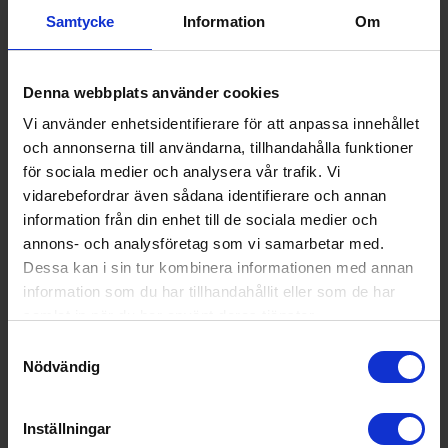
Samtycke
Information
Om
Enkel eller dubbel bryggare:
Dubbel
Styrning:
Knapp
Denna webbplats använder cookies
Färg:
Svart
Vi använder enhetsidentifierare för att anpassa innehållet
Produktgrupp:
Espressobryggare
och annonserna till användarna, tillhandahålla funktioner
för sociala medier och analysera vår trafik. Vi
Funktioner och egenskaper
vidarebefordrar även sådana identifierare och annan
information från din enhet till de sociala medier och
Automatisk avstängning (Ja/Nej):
Nej
annons- och analysföretag som vi samarbetar med.
Display (Ja/Nej):
Nej
Dessa kan i sin tur kombinera informationen med annan
information som du har tillhandahållit eller som de har
Droppstopp (Ja/Nej):
Nej
samlat in när du har använt deras tjänster.
Inbyggd kaffekvarn (Ja/Nej):
Nej
Samtyckesval
Nödvändig
Kaffekvarn (Ja/Nej):
ja
Löstagbar vattentank (Ja/Nej):
Nej
Inställningar
Mjölkbehållare (Ja/Nej):
Nej