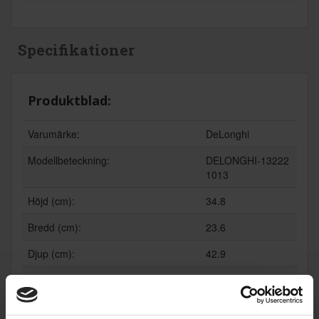
Specifikationer
Produktblad:
Varumärke:
DeLonghi
Modellbeteckning:
DELONGHI-13222
1013
Höjd (cm):
34.8
Bredd (cm):
23.6
Djup (cm):
42.9
EAN
8004399331143
Allmän information