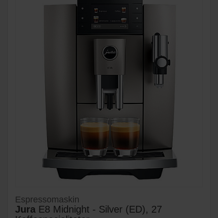
Espressomaskin
Jura
E8 Midnight - Silver (ED), 27