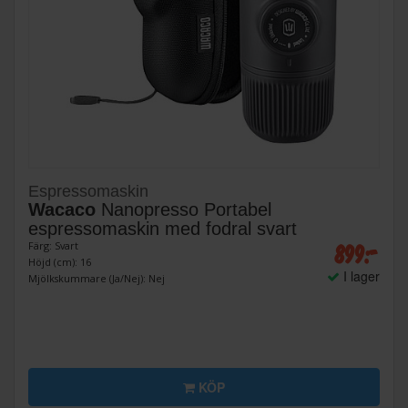
Espressomaskin
Wacaco
Nanopresso Portabel
espressomaskin med fodral svart
899:-
Färg: Svart
Höjd (cm): 16
I lager
Mjölkskummare (Ja/Nej): Nej
KÖP