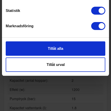
Mjölkskummare (Ja/Nej):
Ja
Statistik
Rengörings- och avkalkningsvarning
Nej
(Ja/Nej):
Marknadsföring
Rengöringsprogram (Ja/Nej):
Nej
Timer (Ja/Nej):
Nej
Tillåt alla
Varmvatten /-ånga (Ja/Nej):
Nej
Wi-Fi anslutning (Ja/Nej):
Nej
Tillåt urval
Teknisk data
Kapacitet (antal koppar):
2
Effekt (w):
1200
Pumptryck (bar):
15
Kapacitet vattentank (l):
1.8