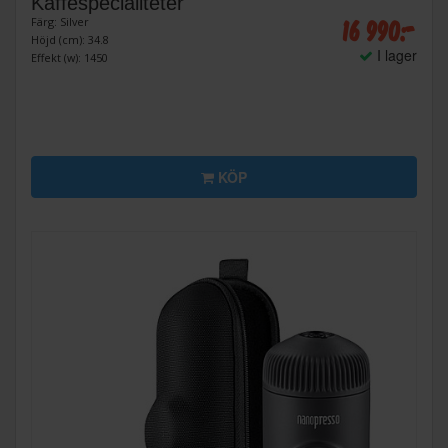
Kaffespecialiteter
16 990:-
Färg: Silver
Höjd (cm): 34.8
I lager
Effekt (w): 1450
KÖP