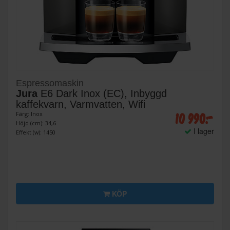
Espressomaskin
Jura
E6 Dark Inox (EC), Inbyggd
kaffekvarn, Varmvatten, Wifi
10 990:-
Färg: Inox
Höjd (cm): 34,6
I lager
Effekt (w): 1450
KÖP