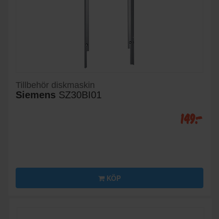
Tillbehör diskmaskin
Siemens
SZ30BI01
149:-
KÖP