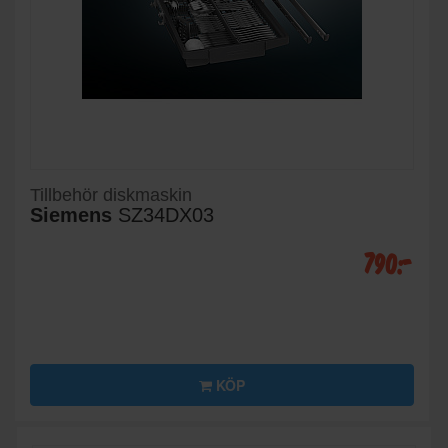
Tillbehör diskmaskin
Siemens
SZ34DX03
790:-
KÖP