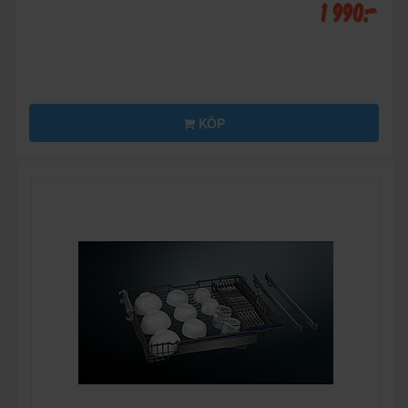
1 990:-
KÖP