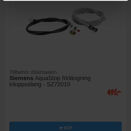
Tillbehör diskmaskin
Siemens
AquaStop förlängning
inloppsslang - SZ72010
495:-
KÖP