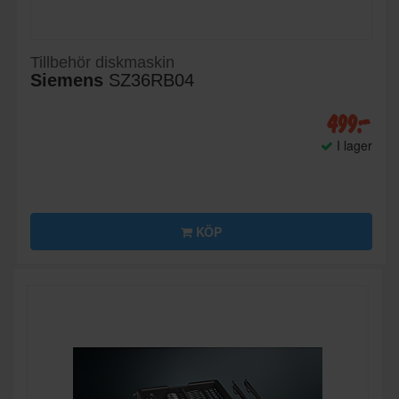
Tillbehör diskmaskin
Siemens
SZ36RB04
499:-
I lager
KÖP