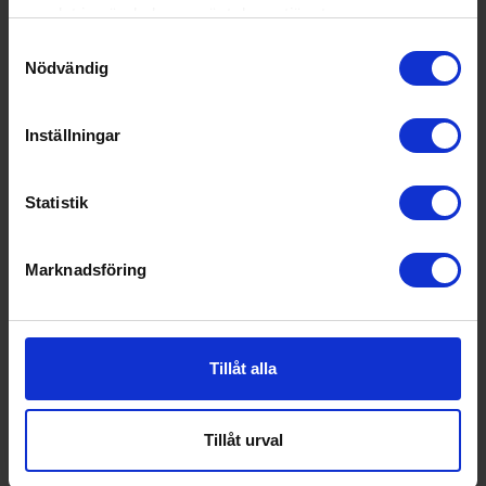
samlat in när du har använt deras tjänster.
Samtyckesval
Nödvändig
Tillbehör diskmaskin
Inställningar
Siemens
SZ36DB04
849:-
Statistik
Marknadsföring
KÖP
Tillåt alla
Tillåt urval