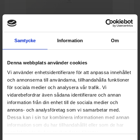
Samtycke
Information
Om
Denna webbplats använder cookies
Frysbox
Vi använder enhetsidentifierare för att anpassa innehållet
Electrolux
LCB1AE31W
och annonserna till användarna, tillhandahålla funktioner
för sociala medier och analysera vår trafik. Vi
9 990:-
A
E
↑
vidarebefordrar även sådana identifierare och annan
G
PRODUKTBLAD
information från din enhet till de sociala medier och
Bredd (cm): 112
annons- och analysföretag som vi samarbetar med.
Djup (cm): 70
Dessa kan i sin tur kombinera informationen med annan
Kapacitet (l): 308
information som du har tillhandahållit eller som de har
KÖP
samlat in när du har använt deras tjänster.