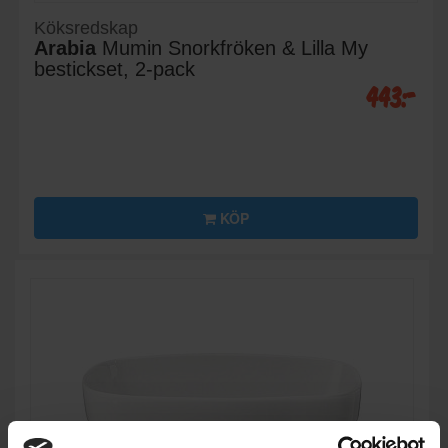
Köksredskap
Arabia
Mumin Snorkfröken & Lilla My
bestickset, 2-pack
443:-
KÖP