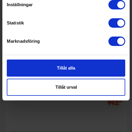
Inställningar
Statistik
Marknadsföring
Tillåt alla
Köksredskap
Tillåt urval
Arabia
Mumin Fest tårtspade
443:-