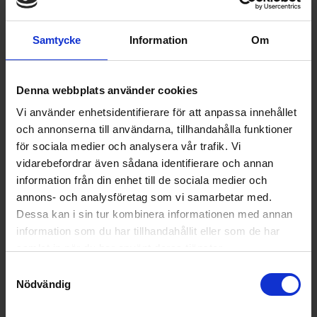
Samtycke
Information
Om
Denna webbplats använder cookies
Ugnsform
Vi använder enhetsidentifierare för att anpassa innehållet
Arabia
Ugnsform, 0,5 L
och annonserna till användarna, tillhandahålla funktioner
för sociala medier och analysera vår trafik. Vi
359:-
vidarebefordrar även sådana identifierare och annan
information från din enhet till de sociala medier och
annons- och analysföretag som vi samarbetar med.
Dessa kan i sin tur kombinera informationen med annan
information som du har tillhandahållit eller som de har
KÖP
samlat in när du har använt deras tjänster.
Samtyckesval
Nödvändig