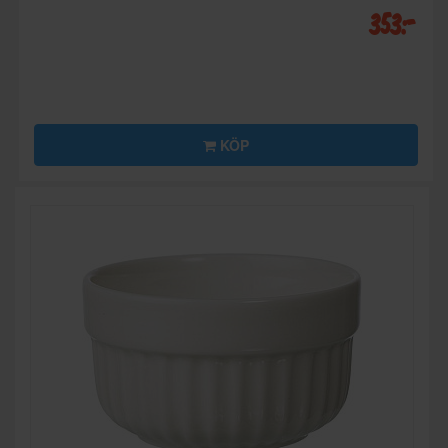
353:-
KÖP