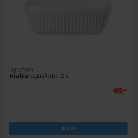
Ugnsform
Arabia
Ugnsform, 2 L
419:-
KÖP