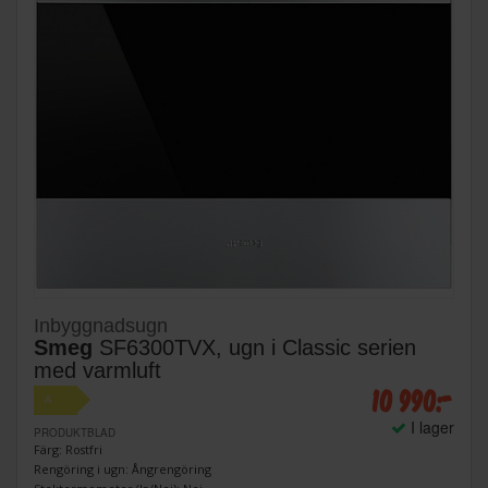
Inbyggnadsugn
Smeg
SF6300TVX, ugn i Classic serien
med varmluft
10 990:-
A
I lager
PRODUKTBLAD
Färg: Rostfri
Rengöring i ugn: Ångrengöring