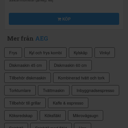
Stektermometer (Ja/Nej): Nej
KÖP
Mer från
AEG
Frys
Kyl och frys kombi
Kylskåp
Vinkyl
Diskmaskin 45 cm
Diskmaskin 60 cm
Tillbehör diskmaskin
Kombinerad tvätt och tork
Torktumlare
Tvättmaskin
Inbyggnadsespresso
Tillbehör till grillar
Kaffe & espresso
Köksredskap
Köksfläkt
Mikrovågsugn
Spishäll
Spishäll med fläkt
Ugn