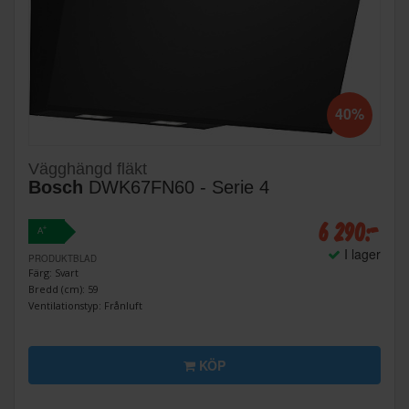
40%
Vägghängd fläkt
Bosch
DWK67FN60 - Serie 4
6 290:-
+
A
I lager
PRODUKTBLAD
Färg: Svart
Bredd (cm): 59
Ventilationstyp: Frånluft
KÖP