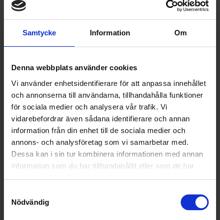
Funktioner och egenskaper
Samtycke
Information
Om
Display (Ja/Nej):
Ja
Fjärrkontroll (Ja/Ne
Nej
j):
Denna webbplats använder cookies
Timer (Ja/Nej):
Ja
Vi använder enhetsidentifierare för att anpassa innehållet
och annonserna till användarna, tillhandahålla funktioner
Utdragbar (Ja/Nej):
Nej
för sociala medier och analysera vår trafik. Vi
Wi-Fi anslutning (J
Nej
vidarebefordrar även sådana identifierare och annan
a/Nej):
information från din enhet till de sociala medier och
annons- och analysföretag som vi samarbetar med.
Teknisk data
Dessa kan i sin tur kombinera informationen med annan
information som du har tillhandahållit eller som de har
Antal hastigheter (s
4
samlat in när du har använt deras tjänster.
t):
Samtyckesval
Energiförbrukning
43,4
Nödvändig
(kWH/annum):