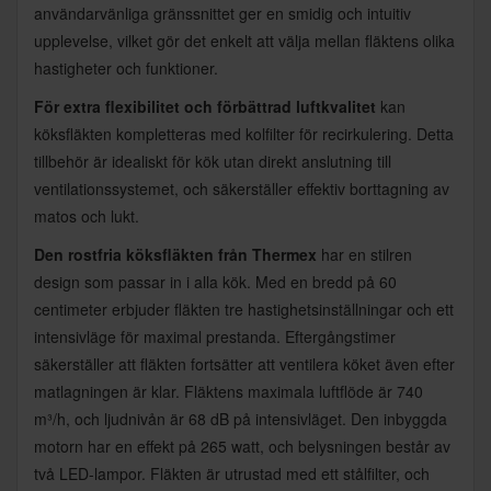
användarvänliga gränssnittet ger en smidig och intuitiv
upplevelse, vilket gör det enkelt att välja mellan fläktens olika
hastigheter och funktioner.
För extra flexibilitet och förbättrad luftkvalitet
kan
köksfläkten kompletteras med kolfilter för recirkulering. Detta
tillbehör är idealiskt för kök utan direkt anslutning till
ventilationssystemet, och säkerställer effektiv borttagning av
matos och lukt.
Den rostfria köksfläkten från Thermex
har en stilren
design som passar in i alla kök. Med en bredd på 60
centimeter erbjuder fläkten tre hastighetsinställningar och ett
intensivläge för maximal prestanda. Eftergångstimer
säkerställer att fläkten fortsätter att ventilera köket även efter
matlagningen är klar. Fläktens maximala luftflöde är 740
m³/h, och ljudnivån är 68 dB på intensivläget. Den inbyggda
motorn har en effekt på 265 watt, och belysningen består av
två LED-lampor. Fläkten är utrustad med ett stålfilter, och