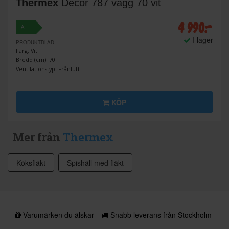
Thermex
Decor 787 vägg 70 vit
4 990:-
A
I lager
PRODUKTBLAD
Färg: Vit
Bredd (cm): 70
Ventilationstyp: Frånluft
KÖP
Mer från
Thermex
Köksfläkt
Spishäll med fläkt
Varumärken du älskar
Snabb leverans från Stockholm