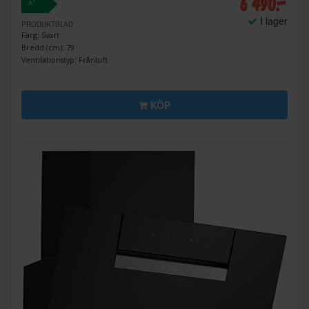
6 490:-
+
A
I lager
PRODUKTBLAD
Färg: Svart
Bredd (cm): 79
Ventilationstyp: Frånluft
KÖP