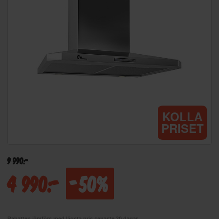
KOLLA
PRISET
9 990:-
4 990:-
-50%
Rabatten jämförs med lägsta pris senaste 30 dagar.