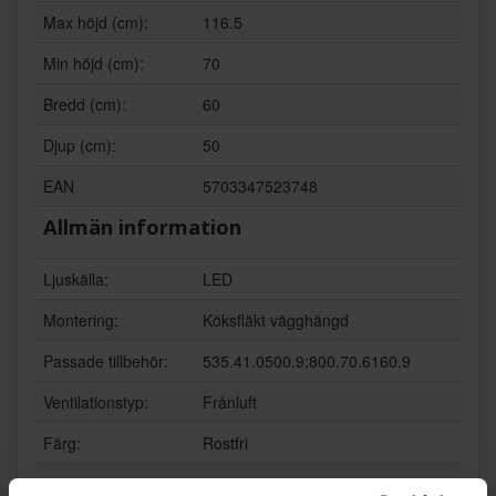
Max höjd (cm):
116.5
Min höjd (cm):
70
Bredd (cm):
60
Djup (cm):
50
EAN
5703347523748
Allmän information
Ljuskälla:
LED
Montering:
Köksfläkt vägghängd
Passade tillbehör:
535.41.0500.9;800.70.6160.9
Ventilationstyp:
Frånluft
Färg:
Rostfri
Produktgrupp:
Köksfläkt vägghängd