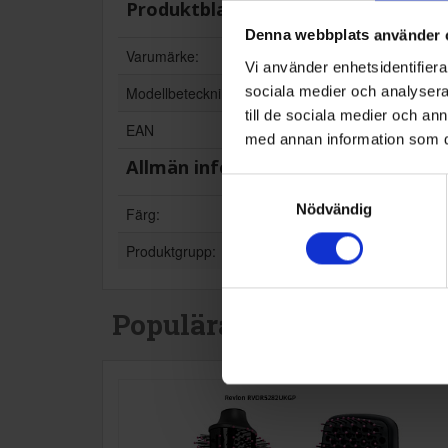
Produktblad:
Denna webbplats använder 
Varumärke:
Vi använder enhetsidentifierar
sociala medier och analysera 
Modellbeteckning:
till de sociala medier och a
EAN
med annan information som du 
Allmän information
Samtyckesval
Nödvändig
Färg:
Produktgrupp:
Populära produkter i de