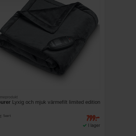
meprodukt
urer
Lyxig och mjuk värmefilt limited edition
799:-
g: Svart
I lager