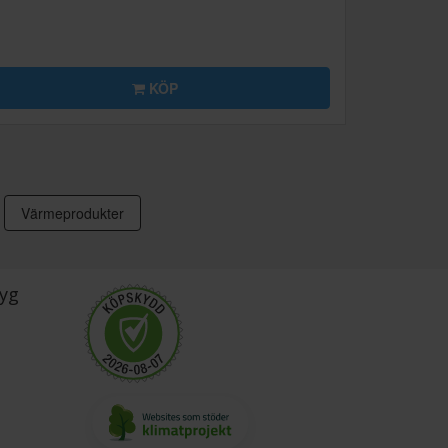
KÖP
Värmeprodukter
yg