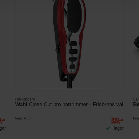
Hårklippare
Vär
Wahl
Close Cut pro hårtrimmer - Frisörens val
Be
9:-
321:-
Färg: Röd
Fär
ager
I lager