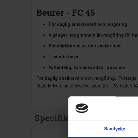
Beurer - FC 45
För daglig ansiktsvård och rengöring
4 gånger noggrannare än rengöring för ha
För märkbart mjuk och vacker hud
1 minuts timer
Vattentålig, kan användas i duschen
För daglig ansiktsvård och rengöring.
Tvåstegs r
Batteridriven, batterinivåindikator. 2 x 1,5V batteri A
Specifikationer
Samtycke