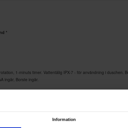
nd *
otation, 1-minuts timer. Vattentålig IPX-7 - för användning i duschen
AA ingår, Borste ingår.
Information