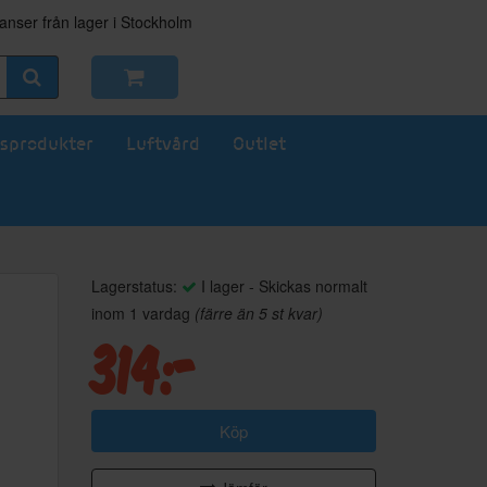
nser från lager i Stockholm
sprodukter
Luftvård
Outlet
Lagerstatus:
I lager - Skickas normalt
inom 1 vardag
(färre än 5 st kvar)
314:-
Köp