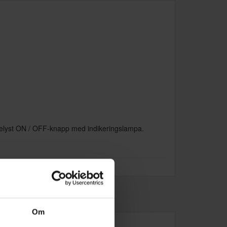
. Belyst ON / OFF-knapp med indikeringslampa.
Om