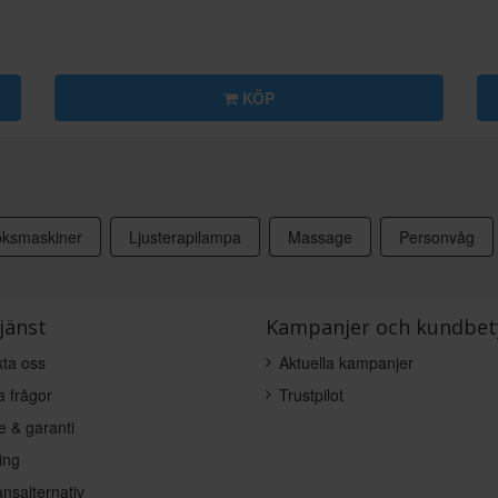
KÖP
ksmaskiner
Ljusterapilampa
Massage
Personvåg
jänst
Kampanjer och kundbet
ta oss
Aktuella kampanjer
a frågor
Trustpilot
e & garanti
ing
nsalternativ