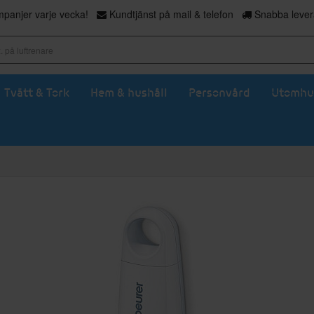
panjer varje vecka!
Kundtjänst på mail & telefon
Snabba levera
Tvätt & Tork
Hem & hushåll
Personvård
Utomhu