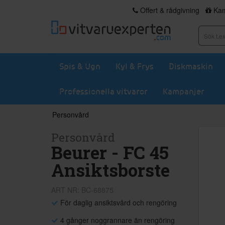
Offert & rådgivning
Kam
Spis & Ugn
Kyl & Frys
Diskmaskin
Professionella vitvaror
Kampanjer
Personvård
Personvård
Beurer - FC 45
Ansiktsborste
ART NR: BC-68875
För daglig ansiktsvård och rengöring
4 gånger noggrannare än rengöring