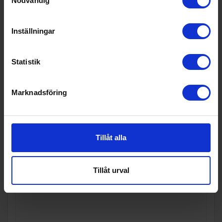
Nödvändig
Kniv
Griphinity
Pegasus Series 7 tum Santoku
Kniv
Inställningar
989:-
I lager
Statistik
Marknadsföring
KÖP
Tillåt alla
Tillåt urval