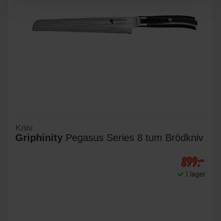
Kniv
Griphinity
Pegasus Series 8 tum Brödkniv
899:-
I lager