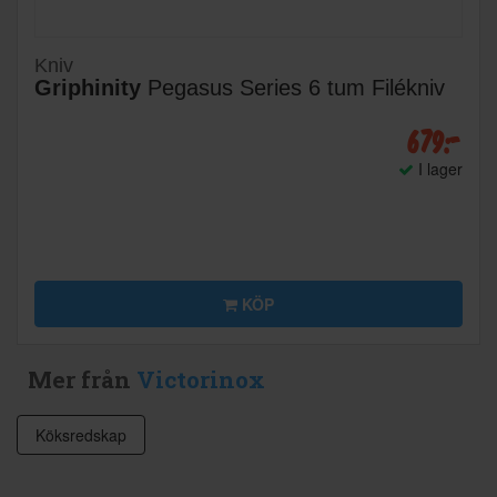
Kniv
Griphinity
Pegasus Series 6 tum Filékniv
679:-
I lager
KÖP
Mer från
Victorinox
Köksredskap