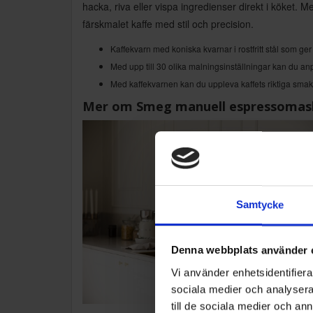
hacka, riva eller vispa ingredienser direkt i köket.
färskmalet kaffe med stil och precision.
Kaffekvarn med koniska kvarnar i rostfritt stål som ge
Med upp till 30 olika malningsinställningar kan du a
Med kaffekvarnen kan du uppleva kaffets riktiga smak
Mer om Smeg manuell espressomask
Samtycke
Denna webbplats använder 
Vi använder enhetsidentifierar
sociala medier och analysera 
till de sociala medier och a