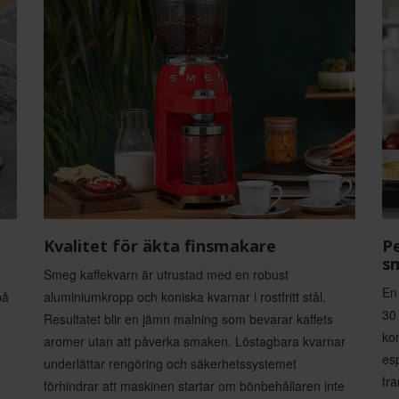
Kvalitet för äkta finsmakare
Pe
s
r
Smeg kaffekvarn är utrustad med en robust
En 
på
aluminiumkropp och koniska kvarnar i rostfritt stål.
30 
Resultatet blir en jämn malning som bevarar kaffets
ko
aromer utan att påverka smaken. Löstagbara kvarnar
es
underlättar rengöring och säkerhetssystemet
fra
förhindrar att maskinen startar om bönbehållaren inte