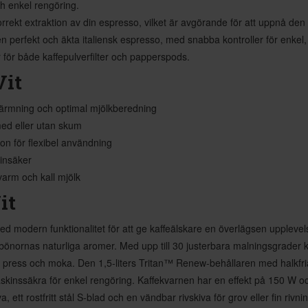
h enkel rengöring.
rekt extraktion av din espresso, vilket är avgörande för att uppnå den
n perfekt och äkta italiensk espresso, med snabba kontroller för enkel,
ar för både kaffepulverfilter och papperspods.
it
ärmning och optimal mjölkberedning
med eller utan skum
n för flexibel användning
kinsäker
varm och kall mjölk
it
d modern funktionalitet för att ge kaffeälskare en överlägsen upplevelse
bönornas naturliga aromer. Med upp till 30 justerbara malningsgrader 
ch press och moka. Den 1,5-liters Tritan™ Renew-behållaren med halkfria
skinssäkra för enkel rengöring. Kaffekvarnen har en effekt på 150 W oc
a, ett rostfritt stål S-blad och en vändbar rivskiva för grov eller fin riv