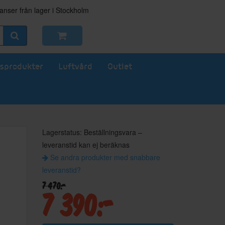
nser från lager i Stockholm
sprodukter
Luftvård
Outlet
Lagerstatus: Beställningsvara –
leveranstid kan ej beräknas
Se andra produkter med snabbare
leveranstid?
7 470:-
7 390:-