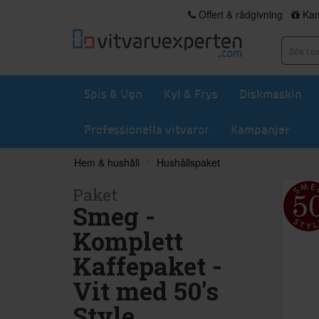
Offert & rådgivning
Kam
Spis & Ugn
Kyl & Frys
Diskmaskin
Professionella vitvaror
Kampanjer
Hem & hushåll
Hushållspaket
Paket
Smeg -
Komplett
Kaffepaket -
Vit med 50's
Style