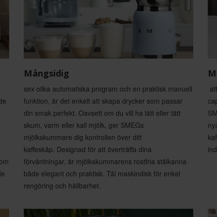
Mångsidig
M
sex olika automatiska program och en praktisk manuell
att
de
funktion, är det enkelt att skapa drycker som passar
cap
din smak perfekt. Oavsett om du vill ha lätt eller tätt
SM
skum, varm eller kall mjölk, ger SMEGs
nya
mjölkskummare dig kontrollen över ditt
ka
kaffeskåp. Designad för att överträffa dina
in
 om
förväntningar, är mjölkskummarens rostfria stålkanna
de
både elegant och praktisk. Tål maskindisk för enkel
rengöring och hållbarhet.