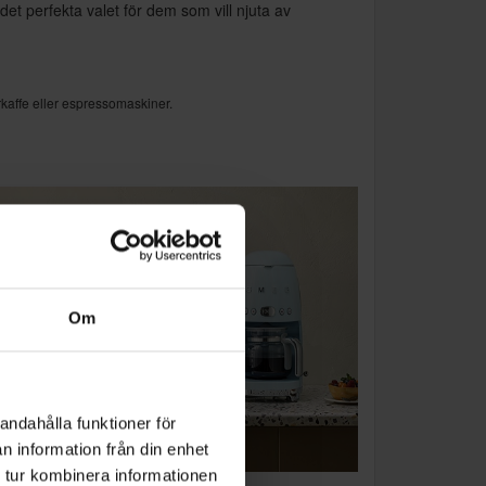
et perfekta valet för dem som vill njuta av
kaffe eller espressomaskiner.
Om
andahålla funktioner för
n information från din enhet
 tur kombinera informationen