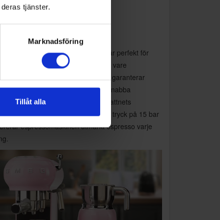
deras tjänster.
ERFEKT ESPRESSO PÅ ETT
GONBLICK
Marknadsföring
egs uppdaterade espressomaskin är perfekt för
e malet kaffe och kaffesspods, tack vare
filterhållare i rostfritt stål. Dessutom garanterar
pvärmningssystemet Thermoblock snabba
ggningstider och exakt kontroll av vattnets
Tillåt alla
peratur för kaffebryggning. Med ett tryck på 15 bar
vererar espressomaskinen utmärkt espresso varje
ng.