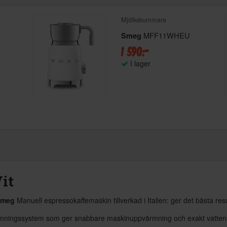
Mjölkskummare
MFF11WHEU
Smeg
1 590:-
I lager
it
Smeg
Manuell espressokaffemaskin tillverkad i Italien: ger det bästa res
mningssystem som ger snabbare maskinuppvärmning och exakt vattente