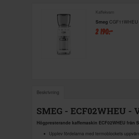
Kaffekvarn
CGF11WHEU
Smeg
2 190:-
Beskrivning
SMEG - ECF02WHEU - V
Högpresterande kaffemaskin ECF02WHEU från 
Upplev fördelarna med termoblockets uppvär