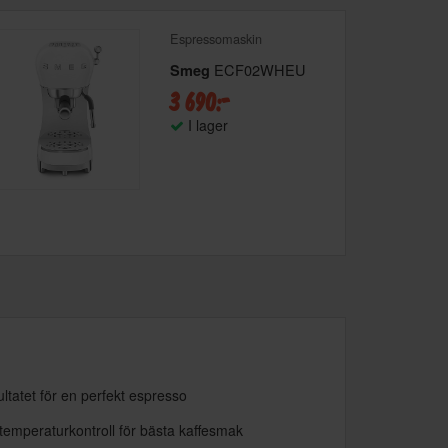
Espressomaskin
ECF02WHEU
Smeg
3 690:-
I lager
ultatet för en perfekt espresso
mperaturkontroll för bästa kaffesmak