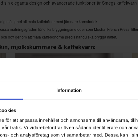
 Med sin eleganta design och avancerade funktioner är Smegs kaffekvarn d
r dig möjlighet att mala kaffebönor med jämnare kornstorlek.
npassa malningsgraden för olika bryggningsmetoder som Mocha, French Press, filter
 och doft genom att mala kaffebönorna precis när du ska brygga kaffet.
in, mjölkskummare & kaffekvarn:
Information
cookies
e för att anpassa innehållet och annonserna till användarna, tillh
vår trafik. Vi vidarebefordrar även sådana identifierare och anna
nnons- och analysföretag som vi samarbetar med. Dessa kan i sin