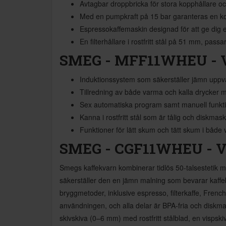
Avtagbar droppbricka för stora kopphållare oc
Med en pumpkraft på 15 bar garanteras en kor
Espressokaffemaskin designad för att ge dig e
En filterhållare i rostfritt stål på 51 mm, pass
SMEG - MFF11WHEU - V
Induktionssystem som säkerställer jämn uppv
Tillredning av både varma och kalla drycker 
Sex automatiska program samt manuell funktio
Kanna i rostfritt stål som är tålig och diskmas
Funktioner för lätt skum och tätt skum i både 
SMEG - CGF11WHEU - V
Smegs kaffekvarn kombinerar tidlös 50-talsestetik me
säkerställer den en jämn malning som bevarar kaffe
bryggmetoder, inklusive espresso, filterkaffe, Fren
användningen, och alla delar är BPA-fria och diskma
skivskiva (0–6 mm) med rostfritt stålblad, en vispskiv