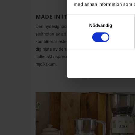
med annan information som du 
MADE IN ITALY
Samtyckesval
Nödvändig
Den nydesignade espressomaskinen, som bär
stoltheten av att vara "Made in Italy",
kombinerar estetik, pålitlighet och funktion. Den låte
dig njuta av den intensiva aromen från en äkta
italienskt espresso eller ett krämigt och fylligt
mjölkskum.