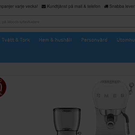
panjer varje vecka!
Kundtjänst på mail & telefon
Snabba levera
Tvätt & Tork
Hem & hushåll
Personvård
Utomhu