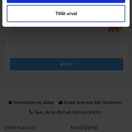
Personvåg
Tillåt urval
Emerio
BR2118242
204:-
Färg: Rostfri
KÖP
Varumärken du älskar
Snabb leverans från Stockholm
Tips, råd & offert på mail och telefon
Information
Kundtjänst