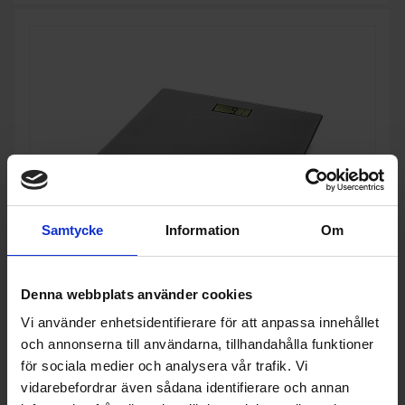
Samtycke
Information
Om
Denna webbplats använder cookies
Personvåg
Vi använder enhetsidentifierare för att anpassa innehållet
Emerio
BR-211824
och annonserna till användarna, tillhandahålla funktioner
för sociala medier och analysera vår trafik. Vi
204:-
Färg: Grå
vidarebefordrar även sådana identifierare och annan
Maximal lastvikt (kg): 180