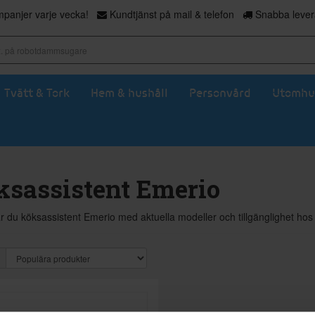
panjer varje vecka!
Kundtjänst på mail & telefon
Snabba levera
Tvätt & Tork
Hem & hushåll
Personvård
Utomhu
ksassistent Emerio
ar du köksassistent Emerio med aktuella modeller och tillgänglighet hos