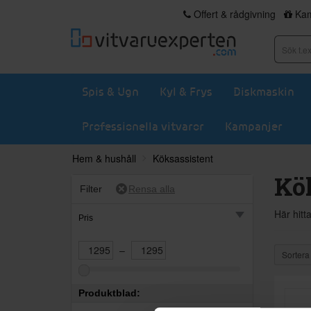
Offert & rådgivning
Kam
Spis & Ugn
Kyl & Frys
Diskmaskin
Professionella vitvaror
Kampanjer
Hem & hushåll
Köksassistent
Kö
Filter
Här hitt
Pris
–
Sortera
Produktblad: