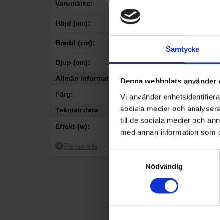
Varumärke:
1
Emerio
Höjd (cm):
–
Bredd (cm):
Samtycke
–
Djup (cm):
Allmän information
–
Denna webbplats använder 
Färg:
Vi använder enhetsidentifierar
sociala medier och analysera 
Teknisk data
1
Vit
till de sociala medier och a
Köksas
Effekt (w):
med annan information som du 
Emer
–
Samtyckesval
Nödvändig