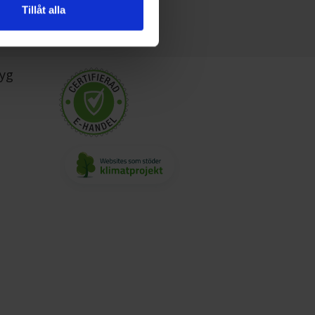
Tillåt alla
yg