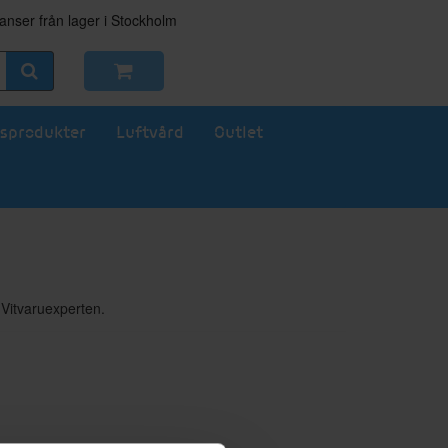
nser från lager i Stockholm
sprodukter
Luftvård
Outlet
 Vitvaruexperten.