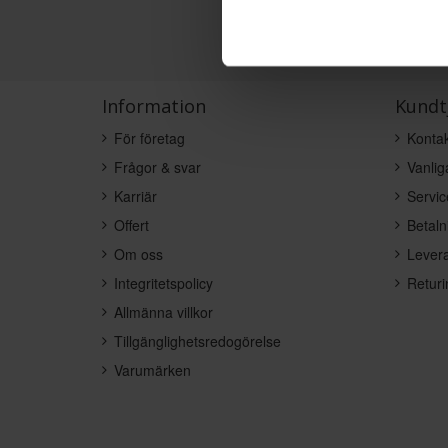
Information
Kundt
För företag
Kontak
Frågor & svar
Vanlig
Karriär
Servic
Offert
Betaln
Om oss
Levera
Integritetspolicy
Returi
Allmänna villkor
Tillgänglighetsredogörelse
Varumärken