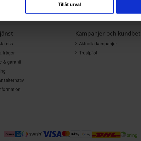
Tillåt urval
jänst
Kampanjer och kundbet
ta oss
Aktuella kampanjer
a frågor
Trustpilot
e & garanti
ing
nsalternativ
nformation