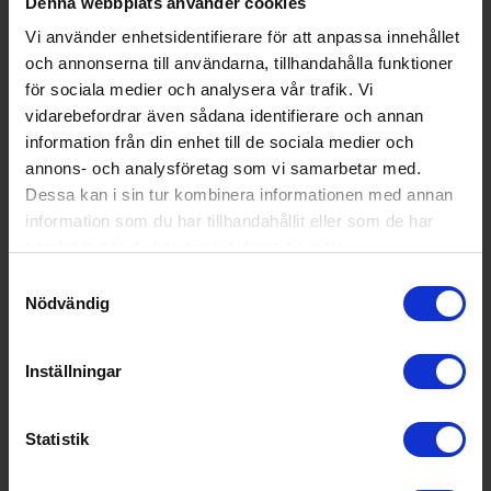
Denna webbplats använder cookies
Luftrenare
Vi använder enhetsidentifierare för att anpassa innehållet
Stadler form
luftrenare Roger Big
och annonserna till användarna, tillhandahålla funktioner
för sociala medier och analysera vår trafik. Vi
4 790:-
Max. rumsstorlek (m²): 104
vidarebefordrar även sådana identifierare och annan
Filtertyp: HEPA
I lager
information från din enhet till de sociala medier och
annons- och analysföretag som vi samarbetar med.
Dessa kan i sin tur kombinera informationen med annan
information som du har tillhandahållit eller som de har
KÖP
samlat in när du har använt deras tjänster.
Samtyckesval
Nödvändig
Inställningar
Statistik