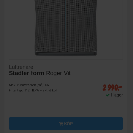
Luftrenare
Stadler form
Roger Vit
2 990:-
Max. rumsstorlek (m²): 66
Filtertyp: H12 HEPA + aktivt kol
I lager
KÖP