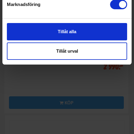
Marknadsföring
Tillåt alla
Luftrenare
Tillåt urval
Stadler form
Roger Little
2 990:-
KÖP