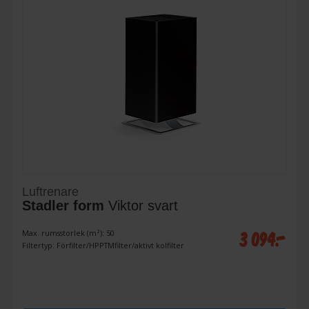
Luftrenare
Stadler form
Viktor svart
3 094:-
Max. rumsstorlek (m²): 50
Filtertyp: Förfilter/HPPTMfilter/aktivt kolfilter